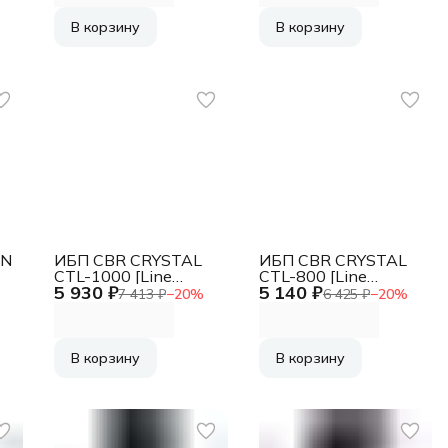
В корзину
В корзину
ON
ИБП CBR CRYSTAL
ИБП CBR CRYSTAL
CTL-1000 [Line
CTL-800 [Line
5 930 ₽
5 140 ₽
Interactive, 1000 VA /
Interactive, 800 VA /
7 413 ₽
−
20
%
6 425 ₽
−
20
%
600 W 8 x EURO, 4 c
480 W 8 x EURO, 4 c
фильтрацией + 4 с
фильтрацией + 4 с
резервированием,
резервированием,
Breaker]
Breaker]
В корзину
В корзину