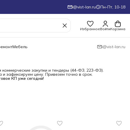
i@vist-lan.ru
Пн-Пт, 10-18
Избранное
Войти
Корзина
ремонт
Мебель
i@vist-lan.ru
коммерческие закупки и тендеры (44-ФЗ, 223-ФЗ).
и зафиксируем цену. Привезем точно в срок.
товое КП уже сегодня!