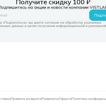
Получите скидку 100 ₽
CyberElectro РСК-
Подпишитесь на акции и новости компании VISTLA
ЭКСПЕРТ-1000С-М
Подпи
 «Подписаться», вы даете согласие на обработку указанных
льных данных в целях получения информационной и рекламной
ставка
Правила возврата
Реквизиты
Оферта
Политика конфиден