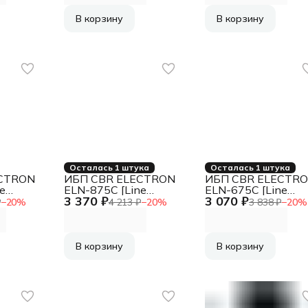
В корзину
В корзину
Осталась 1 штука
Осталась 1 штука
ECTRON
ИБП CBR ELECTRON
ИБП CBR ELECTR
e
ELN-875C [Line
ELN-675C [Line
3 370 ₽
3 070 ₽
00 VA /
Interactive 875 VA /
Interactive 675 VA /
₽
−
20
%
4 213 ₽
−
20
%
3 838 ₽
−
20
%
RO]
480 W, 4 x С13]
360 W, 4 x C13]
В корзину
В корзину