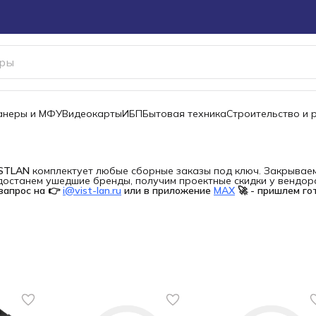
канеры и МФУ
Видеокарты
ИБП
Бытовая техника
Строительство и 
ISTLAN
комплектует любые сборные заказы под ключ. Закрываем 
останем ушедшие бренды, получим проектные скидки у вендора 
запрос на 👉
i@vist-lan.ru
или в приложение
MAX
🚀 - пришлем го