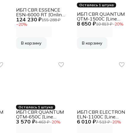
Осталась 1 штука
ИБП CBR ESSENCE
ИБП CBR QUANTUM
ESN-6000 RT [Online
QTM-1500С [Line
124 230 ₽
6000 VA / 6000 W,
155 288 ₽
8 650 ₽
Interactive 1500 VA /
Rack, 2 x C13, 4 x
10 813 ₽
−
20
%
−
20
%
900 W, 6 x 13, HID-
B
C19, 1 x TB + SA50,
USB, RJ45]
LCD, HID-USB,
RS232, EPO, SNMP
slot]
В корзину
В корзину
Осталась 1 штука
UM
ИБП CBR QUANTUM
ИБП CBR ELECTRON
QTM-650C [Line
ELN-1100C [Line
3 570 ₽
6 010 ₽
Interactive 650 VA /
Interactive 1100 VA /
4 463 ₽
−
20
%
7 513 ₽
−
20
%
-
360 W, 4 x C13, HID-
600 W, 6 x С13]
USB, RJ45]