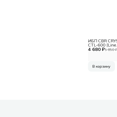
ИБП CBR CRY
CTL-600 [Line
4 680 ₽
Interactive, 60
5 850 
360 W 8 x EUR
фильтрацией 
резервирован
Breaker]
В корзину