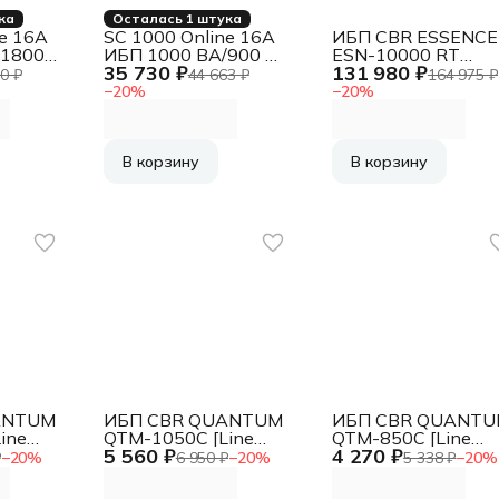
ка
Осталась 1 штука
ne 16А
SC 1000 Online 16А
ИБП CBR ESSENCE
/1800
ИБП 1000 ВА/900 Вт
ESN-10000 RT
35 730 ₽
131 980 ₽
{Online, Напольный,
[Online 10000 VA /
0 ₽
44 663 ₽
164 975 ₽
10-
110-300В, 2 х ЕВРО,
10000 W, Rack, 2 x
−
20
%
−
20
%
О,
Smart-slot, USB,
C13, 4 x C19, 1 x T
B,
RS232, EPO, БЕЗ
+ SA50, LCD, HID-
ЕЗ
АКБ - внешние
USB, RS232, EPO,
ие
батареи 2 шт от 4,
SNMP slot]
В корзину
В корзину
от 4,
5Ач до 320 Ач}
}
ANTUM
ИБП CBR QUANTUM
ИБП CBR QUANT
ine
QTM-1050C [Line
QTM-850C [Line
5 560 ₽
4 270 ₽
00 VA /
Interactive 1050 VA /
Interactive 850 VA /
₽
−
20
%
6 950 ₽
−
20
%
5 338 ₽
−
20
%
, HID-
600 W, 4 x C13, HID-
480 W, 4 x C13, HID
USB, RJ45]
USB, RJ45]