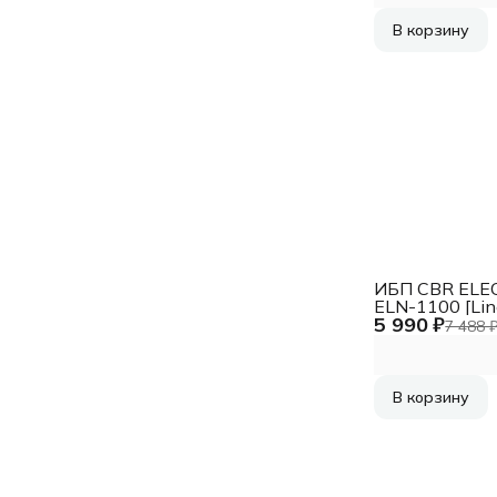
В корзину
ИБП CBR EL
ELN-1100 [Lin
5 990 ₽
Interactive 11
7 488 
600 W, 3 x EU
В корзину