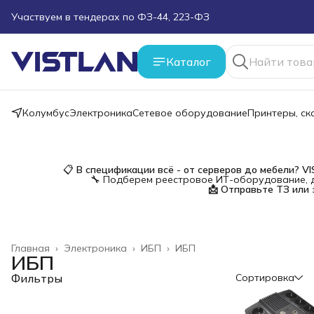
Участвуем в тендерах по ФЗ-44, 223-ФЗ
Поможем подобрать оборудование под ТЗ
Каталог
Пуско-наладочные работы
Пришлите запрос на e-mail или в чат
Колумбус
Электроника
Сетевое оборудование
Принтеры, с
Более 100 000 позиций в наличии и под заказ
📋
В спецификации всё - от серверов до мебели?
V
🔧 Подберем реестровое ИТ-оборудование, д
📩 Отправьте ТЗ или 
Главная
›
Электроника
›
ИБП
›
ИБП
ИБП
Фильтры
Сортировка