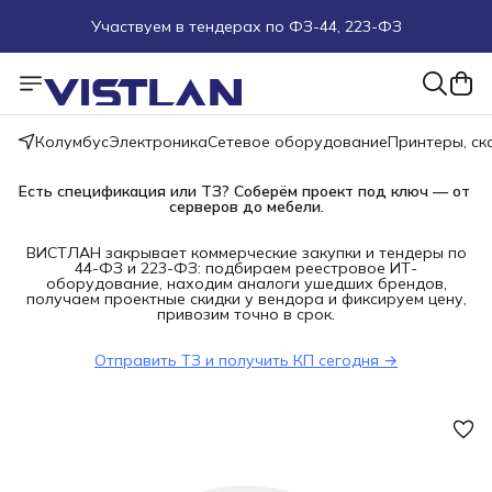
Участвуем в тендерах по ФЗ-44, 223-ФЗ
Поможем подобрать оборудование под ТЗ
Пуско-наладочные работы
Колумбус
Электроника
Сетевое оборудование
Принтеры, с
Пришлите запрос на e-mail или в чат
Есть спецификация или ТЗ? Соберём проект под ключ — от 
серверов до мебели.
Более 100 000 позиций в наличии и под заказ
ВИСТЛАН закрывает коммерческие закупки и тендеры по
44-ФЗ и 223-ФЗ: подбираем реестровое ИТ-
оборудование, находим аналоги ушедших брендов,
получаем проектные скидки у вендора и фиксируем цену,
привозим точно в срок.
Отправить ТЗ и получить КП сегодня →