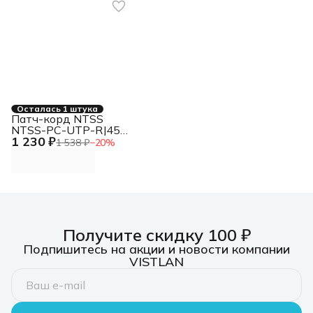
Осталась 1 штука
Патч-корд NTSS
NTSS-PC-UTP-RJ45-
1 230 ₽
5e-10.0-LSZH-GN
1 538 ₽
−
20
%
NTSS-PC-UTP-RJ45-
5E-10.0-LSZH U/UTP
RJ-45 вил. кат.5E
10м зеленый LSZH
Получите скидку 100 ₽
Подпишитесь на акции и новости компании
VISTLAN