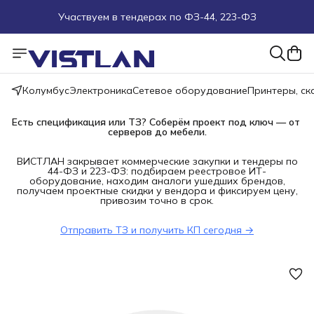
Участвуем в тендерах по ФЗ-44, 223-ФЗ
Поможем подобрать оборудование под ТЗ
Пуско-наладочные работы
Колумбус
Электроника
Сетевое оборудование
Принтеры, с
Пришлите запрос на e-mail или в чат
Есть спецификация или ТЗ? Соберём проект под ключ — от 
серверов до мебели.
Более 100 000 позиций в наличии и под заказ
ВИСТЛАН закрывает коммерческие закупки и тендеры по
44-ФЗ и 223-ФЗ: подбираем реестровое ИТ-
оборудование, находим аналоги ушедших брендов,
получаем проектные скидки у вендора и фиксируем цену,
привозим точно в срок.
Отправить ТЗ и получить КП сегодня →