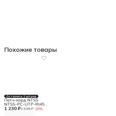
Похожие товары
Осталась 1 штука
Патч-корд NTSS
NTSS-PC-UTP-RJ45-
1 230 ₽
5e-10.0-LSZH-GN
1 538 ₽
−
20
%
NTSS-PC-UTP-RJ45-