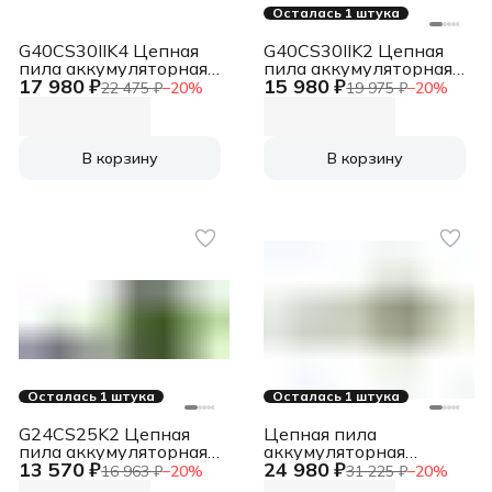
Осталась 1 штука
G40CS30IIK4 Цепная
G40CS30IIK2 Цепная
пила аккумуляторная,
пила аккумуляторная,
17 980 ₽
15 980 ₽
40V, 30 см, с 1* АКБ
40V, 30 см, с 1* АКБ
22 475 ₽
−
20
%
19 975 ₽
−
20
%
4А*ч и ЗУ [2007807UB]
2А*ч и ЗУ
[2007807UA]
В корзину
В корзину
Осталась 1 штука
Осталась 1 штука
G24CS25K2 Цепная
Цепная пила
пила аккумуляторная,
аккумуляторная
13 570 ₽
24 980 ₽
24V, 25см, c АКБ 2Ач и
GD40CS18K4, 40V, 40
16 963 ₽
−
20
%
31 225 ₽
−
20
%
ЗУ [2007707UA]
см, бесщеточная, до 1,