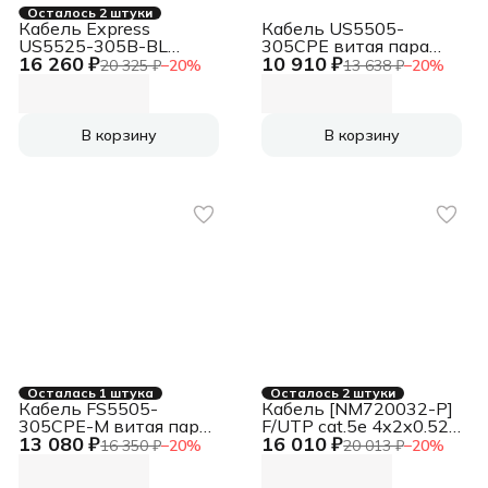
Осталось 2 штуки
Кабель Express
Кабель US5505-
US5525-305B-BL
305CPE витая пара
16 260 ₽
10 910 ₽
витая пара UTP /
UTP/SOLID/5E/24AWG/C
20 325 ₽
−
20
%
13 638 ₽
−
20
%
SOLID / 5E / 24AWG /
100% COPPER / PVC /
BLUE / 305M
В корзину
В корзину
Осталась 1 штука
Осталось 2 штуки
Кабель FS5505-
Кабель [NM720032-P]
305CPE-M витая пара
F/UTP cat.5e 4x2x0.52,
13 080 ₽
16 010 ₽
FTP/SOLID/5E/24AWG/COPPER/PE/BLACK/OUTDOOR
24 AWG, Медь,
16 350 ₽
−
20
%
20 013 ₽
−
20
%
внешний, PE, 305м,
черный; Fluke Tested