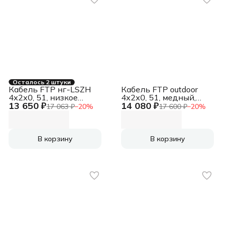
Осталось 2 штуки
Кабель FTP нг-LSZH
Кабель FTP outdoor
4x2x0, 51, низкое
4x2x0, 51, медный,
13 650 ₽
14 080 ₽
дымовыделение,
FLUKE TEST, кат.5e,
17 063 ₽
−
20
%
17 600 ₽
−
20
%
нулевое содержание
однож., 305 м, box,
галогенов, оранжевый
черный [CSP-FTP-4-
[CSP-FTP-LSZH-4-CU]
CU-OUT]
(АК5032867/1693127)
(АК5017986/1693121)
В корзину
В корзину