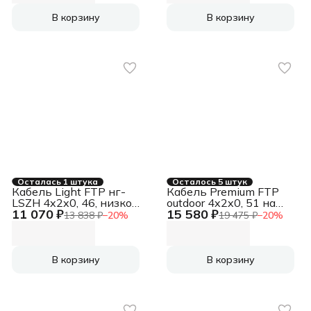
В корзину
В корзину
Осталась 1 штука
Осталось 5 штук
Кабель Light FTP нг-
Кабель Premium FTP
LSZH 4x2x0, 46, низкое
outdoor 4x2x0, 51 на
11 070 ₽
15 580 ₽
дымовыделение,
тросу, медный, FLUKE
13 838 ₽
−
20
%
19 475 ₽
−
20
%
нулевое содержание
TEST, кат.5e, однож.,
галогенов, медный,
305 м [CSP-FTP-4-CU-
FLUKE TEST, кат.5e,
OUTR]
однож., 305 м, box,
(АК5017628/1693134)
В корзину
В корзину
оранжевый [CSL-FTP-
LSZH-4-CU]