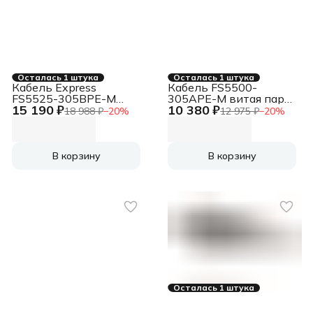
Осталась 1 штука
Осталась 1 штука
Кабель Express
Кабель FS5500-
FS5525-305BPE-M
305APE-M витая пара
15 190 ₽
10 380 ₽
витая пара
FTP/SOLID/5E/CCAG/PE
18 988 ₽
−
20
%
12 975 ₽
−
20
%
FTP/SOLID/5E/24AWG/COPPER/PE/BLACK/OUTDOOR/
В корзину
В корзину
Осталась 1 штука