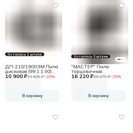
Осталась 1 штука
Осталось 3 штуки
ДП-210/1900ЭМ Пила
"МАСТЕР" Пила
дисковая [99.1.1.30]
торцовочная
10 900 ₽
16 220 ₽
{1900Вт, ф210/32мм,
[ЗПТК-210-1500] { d
13 625 ₽
−
20
%
20 275 ₽
−
20
%
проп 75мм, 5000о/м,
210 мм, 5000 об/мин,
7.8кг}
1500Вт }
В корзину
В корзину