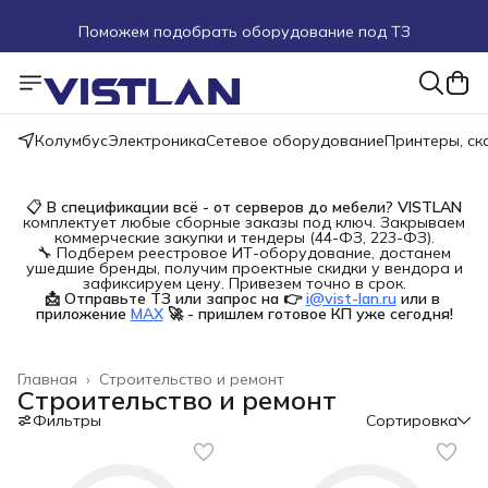
Поможем подобрать оборудование под ТЗ
Пуско-наладочные работы
Пришлите запрос на e-mail или в чат
Колумбус
Электроника
Сетевое оборудование
Принтеры, с
Более 100 000 позиций в наличии и под заказ
📋
В спецификации всё - от серверов до мебели?
VISTLAN
комплектует любые сборные заказы под ключ. Закрываем
коммерческие закупки и тендеры (44-ФЗ, 223-ФЗ).
🔧 Подберем реестровое ИТ-оборудование, достанем
ушедшие бренды, получим проектные скидки у вендора и
зафиксируем цену. Привезем точно в срок.
📩 Отправьте ТЗ или запрос на 👉
i@vist-lan.ru
или в 
приложение
MAX
🚀 - пришлем готовое КП уже сегодня!
Главная
›
Строительство и ремонт
Строительство и ремонт
Фильтры
Сортировка