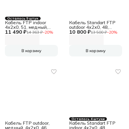
Осталось 9 штук
Кабель FTP indoor
Кабель Standart FTP
4x2x0, 51, медный,
outdoor 4x2x0, 48,
11 490 ₽
10 800 ₽
FLUKE TEST, кат.5e,
медный, FLUKE TEST,
14 363 ₽
−
20
%
13 500 ₽
−
20
%
однож., 305 м, box,
кат.5e, однож., 305 м,
серый [CSP-FTP-4-CU]
box, черный [CSS-FTP-
(АК5019111/1693109)
4-CU-OUT]
(АК5017627/1693119)
В корзину
В корзину
Осталось 4 штуки
Кабель FTP outdoor,
Кабель Standart FTP
медный, 4x2x0, 46,
indoor 4x2x0, 48,