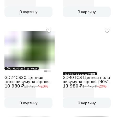
8 КВТ, с АКБ 4АЧ и ЗУ
[2005807UB]
В корзину
В корзину
Осталась 1 штука
Осталась 1 штука
GD24CS30 Цепная
GD40TCS Цепная пила
пила аккумуляторная,
аккумуляторная, {40V,
10 980 ₽
13 980 ₽
24V, 30см,
25 см, без АКБ и ЗУ}
13 725 ₽
−
20
%
17 475 ₽
−
20
%
бесщеточная, без АКБ
[2003807]
и ЗУ [2007007]
В корзину
В корзину