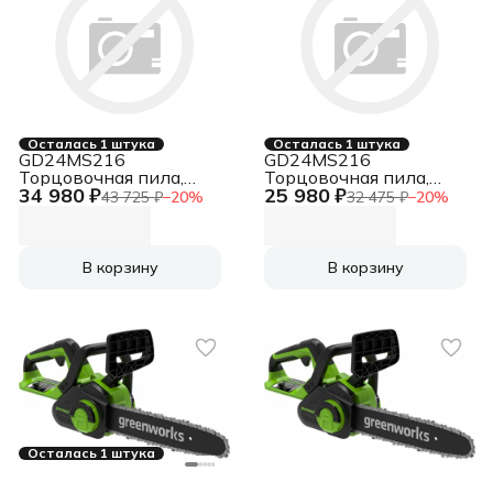
Осталась 1 штука
Осталась 1 штука
GD24MS216
GD24MS216
Торцовочная пила,
Торцовочная пила,
34 980 ₽
25 980 ₽
24V, б/щ, 4800 об/мин,
24V, бесщеточная, с
43 725 ₽
−
20
%
32 475 ₽
−
20
%
216х30мм, рез
протяжкой, без АКБ и
65х310мм, 1х4Ач, ЗУ
ЗУ [1501707]
[1501707UB]
В корзину
В корзину
Осталась 1 штука