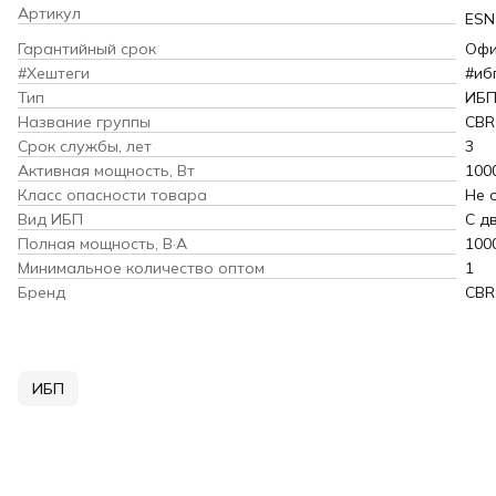
Артикул
ESN
Гарантийный срок
Офи
#Хештеги
#иб
Тип
ИБ
Название группы
CBR
Срок службы, лет
3
Активная мощность, Вт
100
Класс опасности товара
Не 
Вид ИБП
С д
Полная мощность, В·А
100
Минимальное количество оптом
1
Бренд
CBR
ИБП