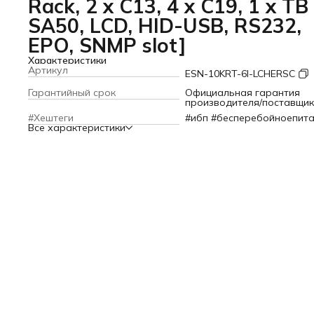
Rack, 2 x C13, 4 x C19, 1 x TB
SA50, LCD, HID-USB, RS232,
EPO, SNMP slot]
Характеристики
Артикул
ESN-10KRT-6I-LCHERSC
Гарантийный срок
Официальная гарантия
производителя/поставщи
#Хештеги
#ибп #бесперебойноепит
Все характеристики