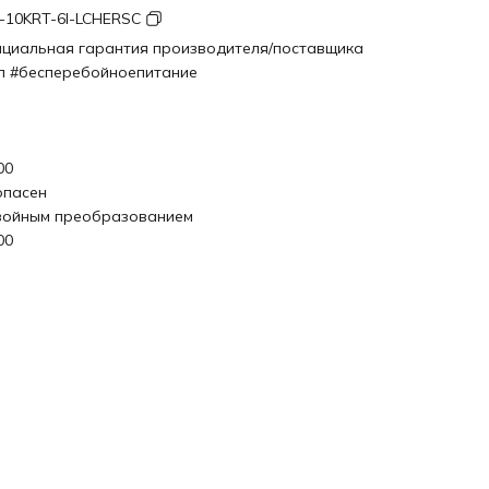
-10KRT-6I-LCHERSC
циальная гарантия производителя/поставщика
п #бесперебойноепитание
П
00
опасен
войным преобразованием
00