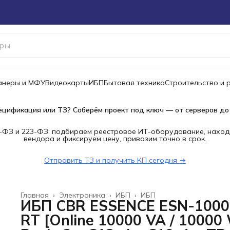
канеры и МФУ
Видеокарты
ИБП
Бытовая техника
Строительство и 
ецификация или ТЗ? Соберём проект под ключ — от серверов до
-ФЗ и 223-ФЗ: подбираем реестровое ИТ-оборудование, наход
вендора и фиксируем цену, привозим точно в срок.
Отправить ТЗ и получить КП сегодня →
Главная
›
Электроника
›
ИБП
›
ИБП
ИБП CBR ESSENCE ESN-1000
RT [Online 10000 VA / 10000 