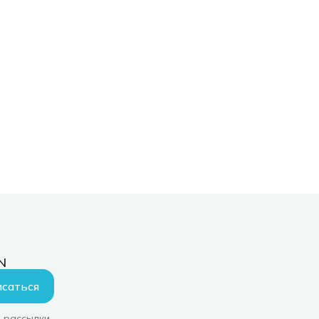
N
саться
 рассылки