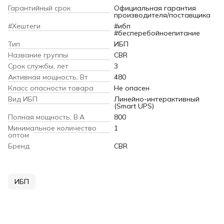
Гарантийный срок
Официальная гарантия
производителя/поставщика
#Хештеги
#ибп
#бесперебойноепитание
Тип
ИБП
Название группы
CBR
Срок службы, лет
3
Активная мощность, Вт
480
Класс опасности товара
Не опасен
Вид ИБП
Линейно-интерактивный
(Smart UPS)
Полная мощность, В·А
800
Минимальное количество
1
оптом
Бренд
CBR
ИБП