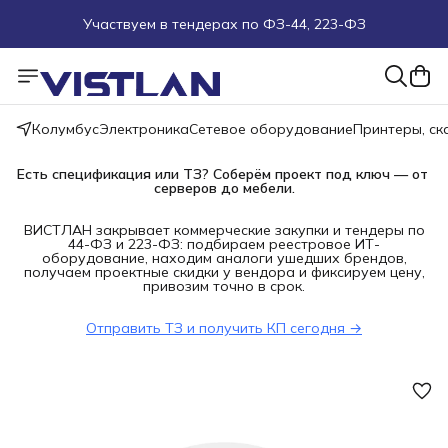
Участвуем в тендерах по ФЗ-44, 223-ФЗ
Поможем подобрать оборудование под ТЗ
Пуско-наладочные работы
Колумбус
Электроника
Сетевое оборудование
Принтеры, с
Пришлите запрос на e-mail или в чат
Есть спецификация или ТЗ? Соберём проект под ключ — от 
серверов до мебели.
Более 100 000 позиций в наличии и под заказ
ВИСТЛАН закрывает коммерческие закупки и тендеры по
44-ФЗ и 223-ФЗ: подбираем реестровое ИТ-
оборудование, находим аналоги ушедших брендов,
получаем проектные скидки у вендора и фиксируем цену,
привозим точно в срок.
Отправить ТЗ и получить КП сегодня →