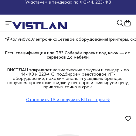
Поможем подобрать оборудование под ТЗ
Пуско-наладочные работы
Пришлите запрос на e-mail или в чат
Колумбус
Электроника
Сетевое оборудование
Принтеры, с
Есть спецификация или ТЗ? Соберём проект под ключ — от 
Более 100 000 позиций в наличии и под заказ
серверов до мебели.
ВИСТЛАН закрывает коммерческие закупки и тендеры по
44-ФЗ и 223-ФЗ: подбираем реестровое ИТ-
оборудование, находим аналоги ушедших брендов,
получаем проектные скидки у вендора и фиксируем цену,
привозим точно в срок.
Отправить ТЗ и получить КП сегодня →