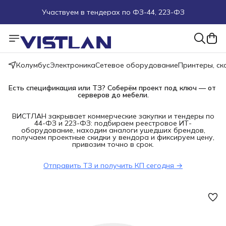
Участвуем в тендерах по ФЗ-44, 223-ФЗ
Поможем подобрать оборудование под ТЗ
Пуско-наладочные работы
Колумбус
Электроника
Сетевое оборудование
Принтеры, с
Пришлите запрос на e-mail или в чат
Есть спецификация или ТЗ? Соберём проект под ключ — от 
серверов до мебели.
Более 100 000 позиций в наличии и под заказ
ВИСТЛАН закрывает коммерческие закупки и тендеры по
44-ФЗ и 223-ФЗ: подбираем реестровое ИТ-
оборудование, находим аналоги ушедших брендов,
получаем проектные скидки у вендора и фиксируем цену,
привозим точно в срок.
Отправить ТЗ и получить КП сегодня →