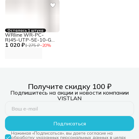
Осталась 1 штука
WRline WR-PC-
RJ45-UTP-5E-10-GY
1 020 ₽
Патч-корд UTP RJ-
1 275 ₽
−
20
%
45 вил.-вилка RJ-45
кат.5E 10м серый
LSZH (уп.:1шт)
Получите скидку 100 ₽
Подпишитесь на акции и новости компании
VISTLAN
Подписаться
Нажимая «Подписаться», вы даете согласие на
обработку указанных персональных данных в целях