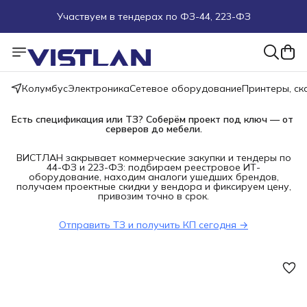
Участвуем в тендерах по ФЗ-44, 223-ФЗ
Поможем подобрать оборудование под ТЗ
Пуско-наладочные работы
Колумбус
Электроника
Сетевое оборудование
Принтеры, с
Пришлите запрос на e-mail или в чат
Есть спецификация или ТЗ? Соберём проект под ключ — от 
серверов до мебели.
Более 100 000 позиций в наличии и под заказ
ВИСТЛАН закрывает коммерческие закупки и тендеры по
44-ФЗ и 223-ФЗ: подбираем реестровое ИТ-
оборудование, находим аналоги ушедших брендов,
получаем проектные скидки у вендора и фиксируем цену,
привозим точно в срок.
Отправить ТЗ и получить КП сегодня →