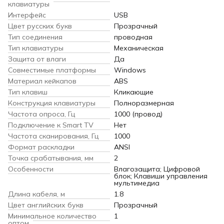
клавиатуры
Интерфейс
USB
Цвет русских букв
Прозрачный
Тип соединения
проводная
Тип клавиатуры
Механическая
Защита от влаги
Да
Совместимые платформы
Windows
Материал кейкапов
ABS
Тип клавиш
Кликающие
Конструкция клавиатуры
Полноразмерная
Частота опроса, Гц
1000 (провод)
Подключение к Smart TV
Нет
Частота сканирования, Гц
1000
Формат раскладки
ANSI
Точка срабатывания, мм
2
Особенности
Влагозащита; Цифровой
блок; Клавиши управления
мультимедиа
Длина кабеля, м
1.8
Цвет английских букв
Прозрачный
Минимальное количество
1
оптом