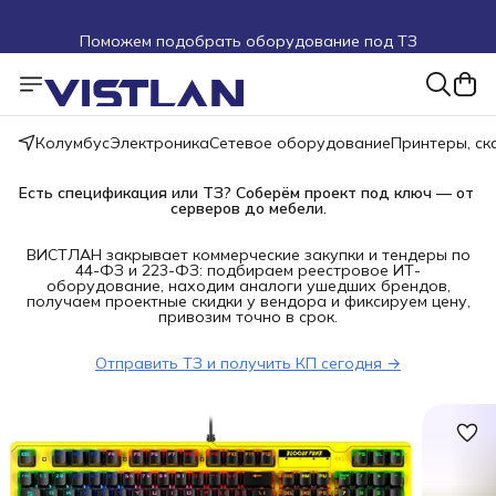
Поможем подобрать оборудование под ТЗ
Пуско-наладочные работы
Пришлите запрос на e-mail или в чат
Колумбус
Электроника
Сетевое оборудование
Принтеры, с
Более 100 000 позиций в наличии и под заказ
Есть спецификация или ТЗ? Соберём проект под ключ — от 
серверов до мебели.
ВИСТЛАН закрывает коммерческие закупки и тендеры по
44-ФЗ и 223-ФЗ: подбираем реестровое ИТ-
оборудование, находим аналоги ушедших брендов,
получаем проектные скидки у вендора и фиксируем цену,
привозим точно в срок.
Отправить ТЗ и получить КП сегодня →