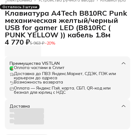
Главная
›
Осталось 3 штуки
Клавиатура A4Tech B810RC Punk
механическая желтый/черный
USB for gamer LED (B810RC (
PUNK YELLOW )) кабель 1.8м
4 770 ₽
5 963 ₽
−
20
%
Преимущества VISTLAN
Оплата частями в Сплит
Доставка до ПВЗ Яндекс.Маркет, СДЭК, ПЭК или
курьером до адреса
Возможность возврата
Оплата — Яндекс Пэй, карта, СБП, QR-код или
безнал для юрлиц с НДС
Доставка