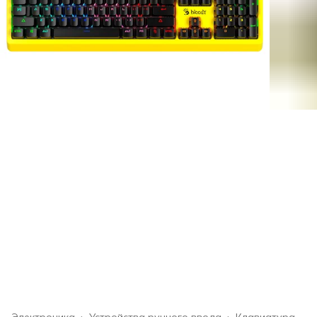
Электроника
›
Устройства ручного ввода
›
Клавиатура