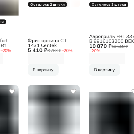
Осталось 2 штуки
Осталось 3 штуки
ки
Аэрогриль FRL 33
fort
Фритюрница CT-
B 8916103200 BE
0Вт
1431 Centek
10 870 ₽
13 588 ₽
5 410 ₽
₽
−
20
%
6 763 ₽
−
20
%
−
20
%
В корзину
В корзину