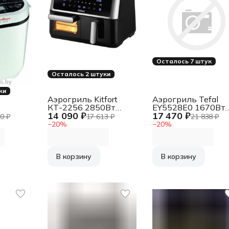
Осталось 7 штук
Осталось 2 штуки
ки
Аэрогриль Kitfort
Аэрогриль Tefal
КТ-2256 2850Вт
EY5528E0 1670Вт
14 090 ₽
17 470 ₽
черный/
черный/
0 ₽
17 613 ₽
21 838 ₽
серебристый
серебристый
−
20
%
−
20
%
В корзину
В корзину