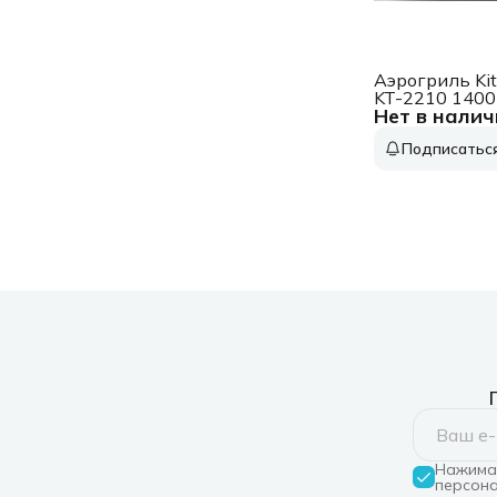
Аэрогриль Kit
KT-2210 140
Нет в налич
черный
Подписатьс
Нажимая
персона