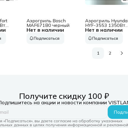
fort
Аэрогриль Bosch
Аэрогриль Hyunda
0Вт
MAF671B0 черный
HYF-3553 1350Вт
ии
Нет в наличии
Нет в наличии
темно-зеленый/
золотистый
я
Подписаться
Подписаться
1
2
Получите скидку 100 ₽
Подпишитесь на акции и новости компании VISTLA
Подпи
 «Подписаться», вы даете согласие на обработку указанных
льных данных в целях получения информационной и рекламной