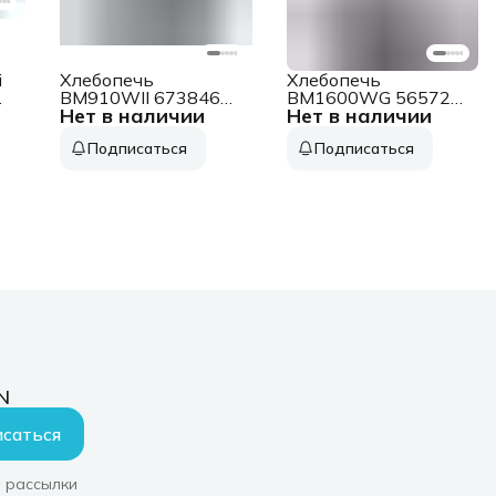
i
Хлебопечь
Хлебопечь
BM910WII 673846
BM1600WG 565724
Нет в наличии
Нет в наличии
GORENJE
GORENJE
Подписаться
Подписаться
N
саться
 рассылки