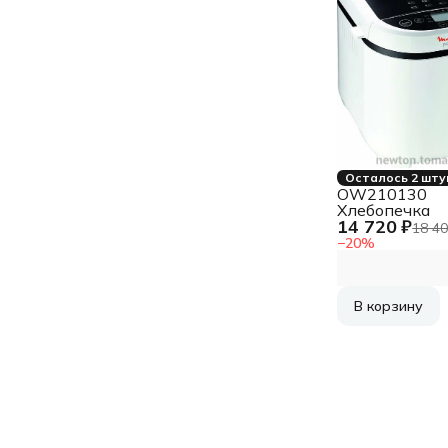
Осталось 2 шту
OW210130
Хлебопечка
14 720 ₽
18 40
−
20
%
В корзину