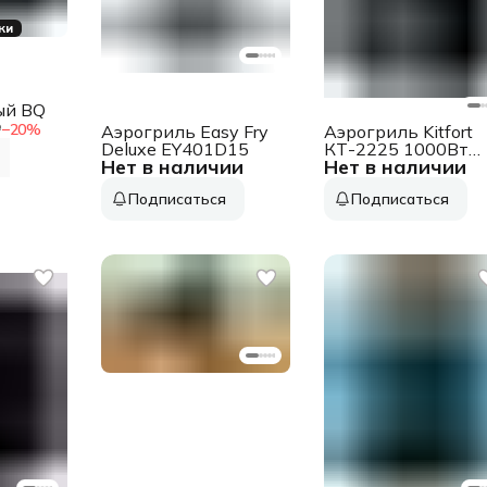
ки
ый BQ
₽
−
20
%
Аэрогриль Easy Fry
Аэрогриль Kitfort
Deluxe EY401D15
КТ-2225 1000Вт
Нет в наличии
Нет в наличии
черный
Подписаться
Подписаться