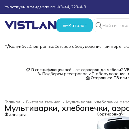
Поможем подобрать оборудование под ТЗ
Пуско-наладочные работы
Каталог
Пришлите запрос на e-mail или в чат
Колумбус
Электроника
Сетевое оборудование
Принтеры, с
Более 100 000 позиций в наличии и под заказ
📋
В спецификации всё - от серверов до мебели?
V
🔧 Подберем реестровое ИТ-оборудование, д
📩 Отправьте ТЗ или 
Главная
›
Бытовая техника
›
Мультиварки, хлебопечки, аэр
Мультиварки, хлебопечки, аэр
Фильтры
Сортировка