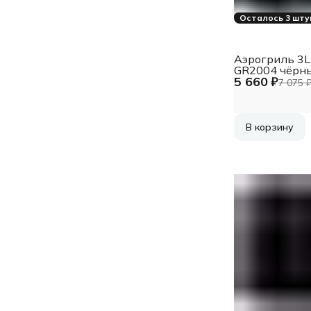
Осталось 3 шту
Аэрогриль 3L
GR2004 чёрн
5 660 ₽
7 075 
В корзину