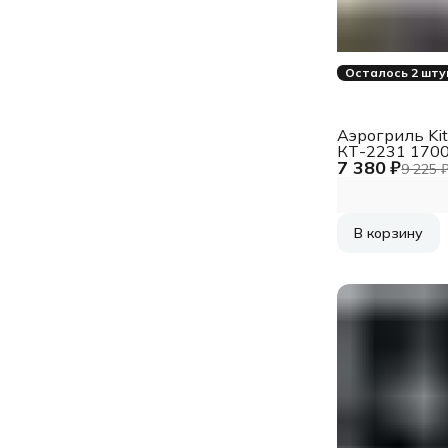
Осталось 2 шту
Аэрогриль Kit
КТ-2231 170
7 380 ₽
серебристый
9 225 
В корзину