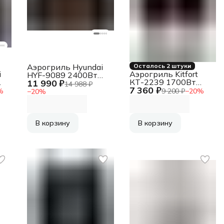
Аэрогриль Hyundai
Осталось 2 штуки
i
Аэрогриль Kitfort
HYF-9089 2400Вт
КТ-2239 1700Вт
11 990 ₽
черный
14 988 ₽
7 360 ₽
черный/
%
9 200 ₽
−
20
%
−
20
%
серебристый
В корзину
В корзину