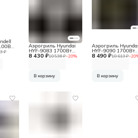
ndell
Аэрогриль Hyundai
Аэрогриль Hyunda
100Вт
HYF-9083 1700Вт
HYF-9090 1700Вт
3 ₽
8 430 ₽
8 490 ₽
сливочный/черный
черный/черный
10 538 ₽
−
20
%
10 613 ₽
−
20
В корзину
В корзину