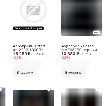
Осталось 2 штуки
Аэрогриль Kitfort
Аэрогриль Bosch
кт-2236 1800Вт
MAF462B0 черный
16 280 ₽
10 380 ₽
черный
20 350 ₽
12 975 ₽
−
20
%
−
20
%
В корзину
В корзину