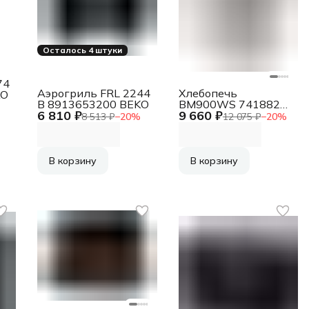
Осталось 4 штуки
74
Аэрогриль FRL 2244
Хлебопечь
KO
B 8913653200 BEKO
BM900WS 741882
6 810 ₽
9 660 ₽
GORENJE
8 513 ₽
−
20
%
12 075 ₽
−
20
%
В корзину
В корзину