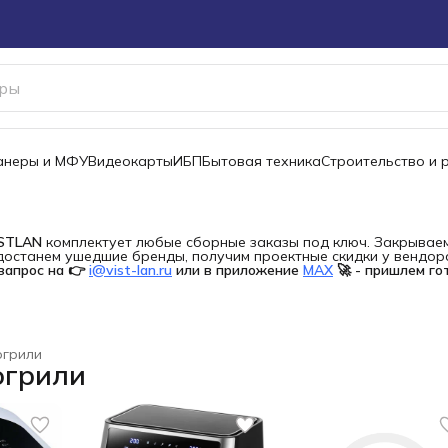
канеры и МФУ
Видеокарты
ИБП
Бытовая техника
Строительство и 
ISTLAN
комплектует любые сборные заказы под ключ. Закрываем 
останем ушедшие бренды, получим проектные скидки у вендора 
запрос на 👉
i@vist-lan.ru
или в приложение
MAX
🚀 - пришлем го
огрили
огрили