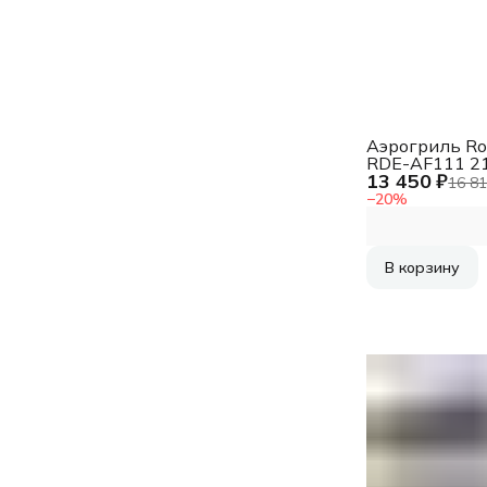
Аэрогриль Ro
RDE-AF111 2
13 450 ₽
черный/
16 81
серебристый
−
20
%
В корзину