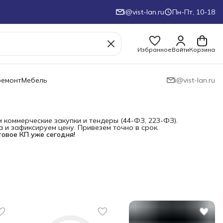
i@vist-lan.ru
Пн-Пт, 10-18
Избранное
Войти
Корзина
ремонт
Мебель
i@vist-lan.ru
коммерческие закупки и тендеры (44-ФЗ, 223-ФЗ).
и зафиксируем цену. Привезем точно в срок.
товое КП уже сегодня!