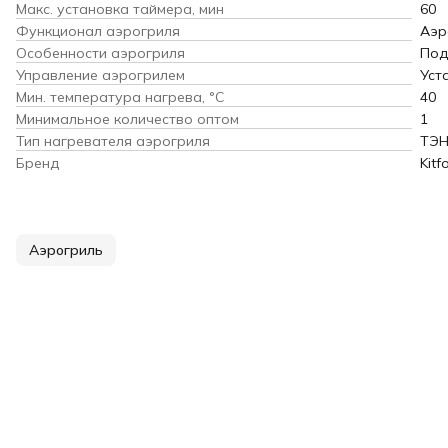
Макс. установка таймера, мин
60
Функционал аэрогриля
Аэр
Особенности аэрогриля
Под
Управление аэрогрилем
Уст
Мин. температура нагрева, °С
40
Минимальное количество оптом
1
Тип нагревателя аэрогриля
ТЭ
Бренд
Kitf
Аэрогриль