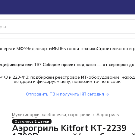
канеры и МФУ
Видеокарты
ИБП
Бытовая техника
Строительство и 
ецификация или ТЗ? Соберём проект под ключ — от серверов до
-ФЗ и 223-ФЗ: подбираем реестровое ИТ-оборудование, наход
вендора и фиксируем цену, привозим точно в срок.
Отправить ТЗ и получить КП сегодня →
Мультиварки, хлебопечки, аэрогрили
›
Аэрогриль
Главная
›
Бытовая техника
›
Осталось 2 штуки
Аэрогриль Kitfort КТ-2239