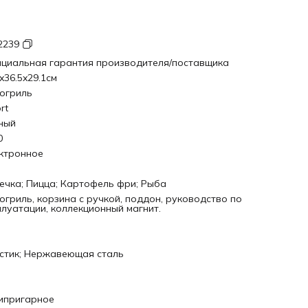
2239
циальная гарантия производителя/поставщика
x36.5x29.1см
огриль
ort
ный
0
ктронное
ечка; Пицца; Картофель фри; Рыба
огриль, корзина с ручкой, поддон, руководство по
плуатации, коллекционный магнит.
стик; Нержавеющая сталь
ипригарное