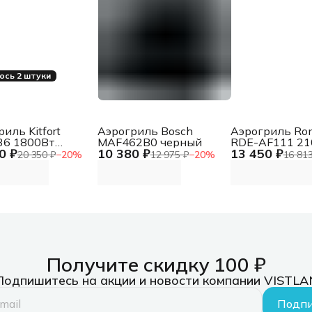
ось 2 штуки
иль Kitfort
Аэрогриль Bosch
Аэрогриль Ron
36 1800Вт
MAF462B0 черный
RDE-AF111 21
0 ₽
10 380 ₽
13 450 ₽
й
черный/сереб
20 350 ₽
−
20
%
12 975 ₽
−
20
%
16 813
Получите скидку 100 ₽
Подпишитесь на акции и новости компании VISTLA
Подпи