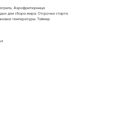
огриль; Аэрофритюрница
дон для сбора жира; Отсрочка старта
ановка температуры; Таймер
Н
ort