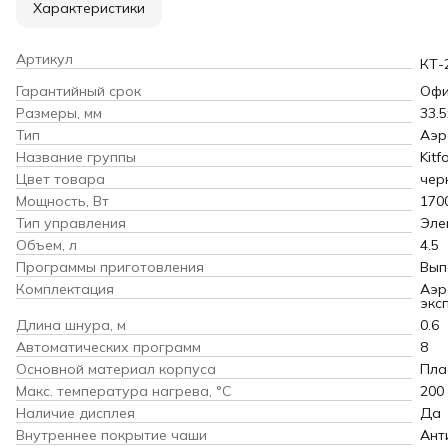
Характеристики
Артикул
КТ-
Гарантийный срок
Офи
Размеры, мм
33.5
Тип
Аэр
Название группы
Kitf
Цвет товара
чер
Мощность, Вт
170
Тип управления
Эле
Объем, л
4.5
Программы приготовления
Вып
Комплектация
Аэр
экс
Длина шнура, м
0.6
Автоматических программ
8
Основной материал корпуса
Пла
Макс. температура нагрева, °С
200
Наличие дисплея
Да
Внутреннее покрытие чаши
Ант