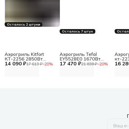
Осталось 2 штуки
Осталось 7 штук
Остал
Аэрогриль Kitfort
Аэрогриль Tefal
Аэрогр
КТ-2256 2850Вт
EY5528E0 1670Вт
кт-22
14 090 ₽
17 470 ₽
16 28
черный/серебристый
черный/серебристый
черны
17 613 ₽
−
20
%
21 838 ₽
−
20
%