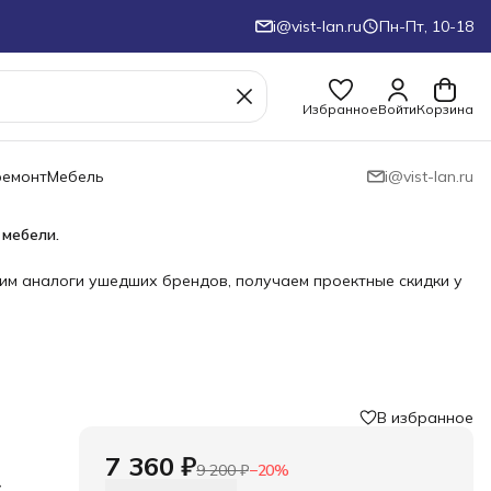
i@vist-lan.ru
Пн-Пт, 10-18
Избранное
Войти
Корзина
ремонт
Мебель
i@vist-lan.ru
 мебели.
им аналоги ушедших брендов, получаем проектные скидки у
В избранное
7 360 ₽
9 200 ₽
−
20
%