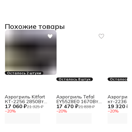
Похожие товары
Осталось 2 штуки
Осталось 8 штук
Осталось 2
Аэрогриль Kitfort
Аэрогриль Tefal
Аэрогриль 
КТ-2256 2850Вт
EY5528E0 1670Вт
кт-2236 1
17 060 ₽
17 470 ₽
19 320 ₽
черный/
черный/
черный
21 325 ₽
21 838 ₽
2
серебристый
серебристый
−
20
%
−
20
%
−
20
%