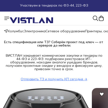
Поможем подобрать оборудование под ТЗ
Пуско-наладочные работы
Колумбус
Электроника
Сетевое оборудование
Принтеры, с
Пришлите запрос на e-mail или в чат
Есть спецификация или ТЗ? Соберём проект под ключ — от 
Более 100 000 позиций в наличии и под заказ
серверов до мебели.
ВИСТЛАН закрывает коммерческие закупки и тендеры по
44-ФЗ и 223-ФЗ: подбираем реестровое ИТ-
оборудование, находим аналоги ушедших брендов,
получаем проектные скидки у вендора и фиксируем цену,
привозим точно в срок.
Отправить ТЗ и получить КП сегодня →