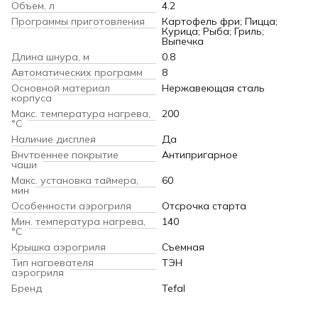
Объем, л
4.2
Программы приготовления
Картофель фри; Пицца;
Курица; Рыба; Гриль;
Выпечка
Длина шнура, м
0.8
Автоматических программ
8
Основной материал
Нержавеющая сталь
корпуса
Макс. температура нагрева,
200
°С
Наличие дисплея
Да
Внутреннее покрытие
Антипригарное
чаши
Макс. установка таймера,
60
мин
Особенности аэрогриля
Отсрочка старта
Мин. температура нагрева,
140
°С
Крышка аэрогриля
Съемная
Тип нагревателя
ТЭН
аэрогриля
Бренд
Tefal