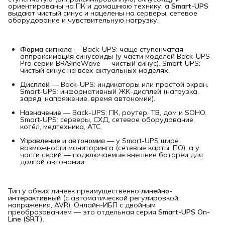
ориентированы на ПК и домашнюю технику, а
Smart-UPS
выдают чистый синус и нацелены на серверы, сетевое
оборудование и чувствительную нагрузку.
Форма сигнала
— Back-UPS: чаще ступенчатая
аппроксимация синусоиды (у части моделей Back-UPS
Pro серии BR/SineWave — чистый синус). Smart-UPS:
чистый синус на всех актуальных моделях.
Дисплей
— Back-UPS: индикаторы или простой экран.
Smart-UPS: информативный ЖК-дисплей (нагрузка,
заряд, напряжение, время автономии).
Назначение
— Back-UPS: ПК, роутер, ТВ, дом и SOHO.
Smart-UPS: серверы, СХД, сетевое оборудование,
котёл, медтехника, АТС.
Управление и автономия
— у Smart-UPS шире
возможности мониторинга (сетевые карты, ПО), а у
части серий — подключаемые внешние батареи для
долгой автономии.
Тип у обеих линеек преимущественно
линейно-
интерактивный
(с автоматической регулировкой
напряжения, AVR). Онлайн-ИБП с двойным
преобразованием — это отдельная серия
Smart-UPS On-
Line (SRT)
.