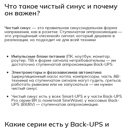
Что такое чистый синус и почему
он важен?
Чистый синус
— это правильная синусоидальная форма
напряжения, как в розетке. Ступенчатая аппроксимация —
это упрощённый «лесенкой» сигнал, который дешевле в
реализации, но подходит не для всей техники.
Импульсные блоки питания
(ПК, ноутбук, монитор,
роутер, ТВ) к форме сигнала нетребовательны — им
достаточно ступенчатой аппроксимации Back-UPS.
Электромоторы и фазозависимая автоматика
(циркуляционный насос котла, компрессоры, часть АВ-
техники) на ступенчатом сигнале могут гудеть, греться,
работать рывками или не запускаться — им нужен
чистый синус.
Чистый синус есть у всех Smart-UPS и у части Back-UPS
Pro серии BR (с пометкой SineWave); у массовых Back-
UPS (BX/BV) — ступенчатая аппроксимация.
Какие серии есть у Back-UPS и