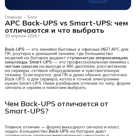
Главная
›
Блог
APC Back-UPS vs Smart-UPS: чем
отличаются и что выбрать
30 апреля 2026 г.
Back-UPS
— это линейка бытовых и офисных ИБП APC для
ПК, роутера и домашней техники, где большинство
моделей на батарее выдают
ступенчатую аппроксимацию 
синусоиды
.
Smart-UPS
— это профессиональная линейка с
чистым синусом
на выходе и ЖК-дисплеем, рассчитанная
на серверы, сетевое оборудование и чувствительную
технику. Если коротко: для ПК и дома обычно достаточно
Back-UPS, а для сервера, котла и точной электроники
нужен Smart-UPS. Ниже разбираем отличия по типу, форме
сигнала и сериям и помогаем выбрать.
Чем Back-UPS отличается от
Smart-UPS?
Главное отличие — форма выходного сигнала и класс
задач. Большинство
Back-UPS
на батарее дают
ступенчатую (аппроксимированную) синусоиду и