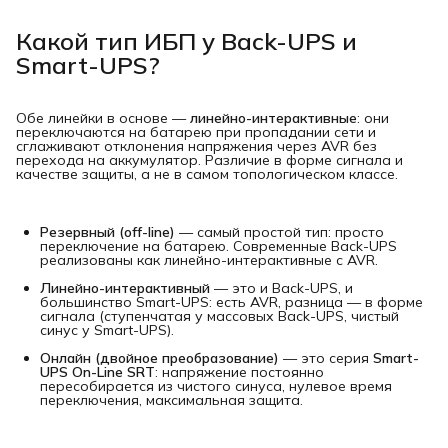
Какой тип ИБП у Back-UPS и
Smart-UPS?
Обе линейки в основе —
линейно-интерактивные
: они
переключаются на батарею при пропадании сети и
сглаживают отклонения напряжения через AVR без
перехода на аккумулятор. Различие в форме сигнала и
качестве защиты, а не в самом топологическом классе.
Резервный (off-line)
— самый простой тип: просто
переключение на батарею. Современные Back-UPS
реализованы как линейно-интерактивные с AVR.
Линейно-интерактивный
— это и Back-UPS, и
большинство Smart-UPS: есть AVR, разница — в форме
сигнала (ступенчатая у массовых Back-UPS, чистый
синус у Smart-UPS).
Онлайн (двойное преобразование)
— это серия
Smart-
UPS On-Line SRT
: напряжение постоянно
пересобирается из чистого синуса, нулевое время
переключения, максимальная защита.