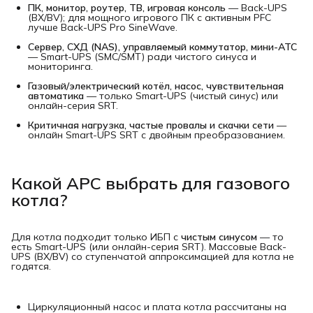
ПК, монитор, роутер, ТВ, игровая консоль
— Back-UPS
(BX/BV); для мощного игрового ПК с активным PFC
лучше Back-UPS Pro SineWave.
Сервер, СХД (NAS), управляемый коммутатор, мини-АТС
— Smart-UPS (SMC/SMT) ради чистого синуса и
мониторинга.
Газовый/электрический котёл, насос, чувствительная 
автоматика
— только Smart-UPS (чистый синус) или
онлайн-серия SRT.
Критичная нагрузка, частые провалы и скачки сети
—
онлайн Smart-UPS SRT с двойным преобразованием.
Какой APC выбрать для газового
котла?
Для котла подходит только ИБП с
чистым синусом
— то
есть Smart-UPS (или онлайн-серия SRT). Массовые Back-
UPS (BX/BV) со ступенчатой аппроксимацией для котла не
годятся.
Циркуляционный насос и плата котла рассчитаны на