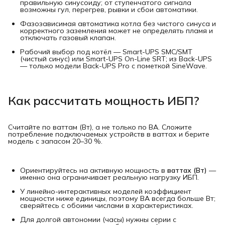
правильную синусоиду; от ступенчатого сигнала
возможны гул, перегрев, рывки и сбои автоматики.
Фазозависимая автоматика котла без чистого синуса и
корректного заземления может не определять пламя и
отключать газовый клапан.
Рабочий выбор под котёл — Smart-UPS SMC/SMT
(чистый синус) или Smart-UPS On-Line SRT; из Back-UPS
— только модели Back-UPS Pro с пометкой SineWave.
Как рассчитать мощность ИБП?
Считайте по ваттам (Вт), а не только по ВА. Сложите
потребление подключаемых устройств в ваттах и берите
модель с запасом 20–30 %.
Ориентируйтесь на активную мощность в
ваттах (Вт)
—
именно она ограничивает реальную нагрузку ИБП.
У линейно-интерактивных моделей коэффициент
мощности ниже единицы, поэтому ВА всегда больше Вт;
сверяйтесь с обоими числами в характеристиках.
Для долгой автономии (часы) нужны серии с