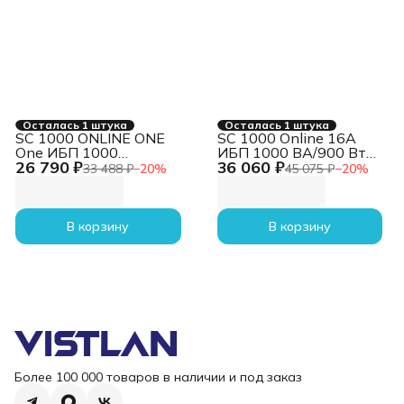
Осталась 1 штука
Осталась 1 штука
SC 1000 ONLINE ONE
SC 1000 Online 16А
One ИБП 1000
ИБП 1000 ВА/900 Вт
26 790 ₽
36 060 ₽
ВА/1000 Вт {Online,
{Online, Напольный,
33 488 ₽
−
20
%
45 075 ₽
−
20
%
Напольный, 110-300В,
110-300В, 2 х ЕВРО,
2 х ЕВРО, Smart-slot,
Smart-slot, USB, RS232,
USB, RS232, EPO, БЕЗ
EPO, БЕЗ АКБ -
АКБ - внешние
внешние батареи 2 шт
В корзину
В корзину
батареи 3 шт от 4, 5Ач
от 4, 5Ач до 320 Ач}
до 240 Ач}
Более 100 000 товаров в наличии и под заказ