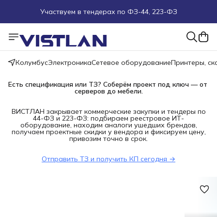
Участвуем в тендерах по ФЗ-44, 223-ФЗ
Поможем подобрать оборудование под ТЗ
Пуско-наладочные работы
Колумбус
Электроника
Сетевое оборудование
Принтеры, с
Пришлите запрос на e-mail или в чат
Есть спецификация или ТЗ? Соберём проект под ключ — от 
серверов до мебели.
Более 100 000 позиций в наличии и под заказ
ВИСТЛАН закрывает коммерческие закупки и тендеры по
44-ФЗ и 223-ФЗ: подбираем реестровое ИТ-
оборудование, находим аналоги ушедших брендов,
получаем проектные скидки у вендора и фиксируем цену,
привозим точно в срок.
Отправить ТЗ и получить КП сегодня →