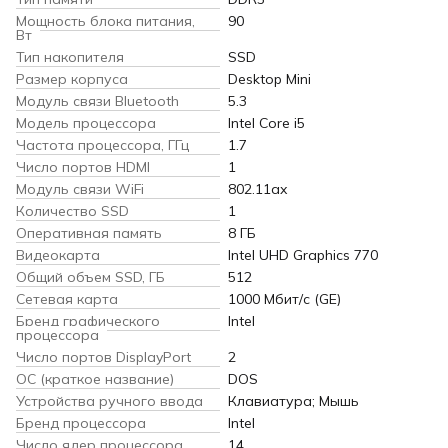
Мощность блока питания,
90
Вт
Тип накопителя
SSD
Размер корпуса
Desktop Mini
Модуль связи Bluetooth
5.3
Модель процессора
Intel Core i5
Частота процессора, ГГц
1.7
Число портов HDMI
1
Модуль связи WiFi
802.11ax
Количество SSD
1
Оперативная память
8 ГБ
Видеокарта
Intel UHD Graphics 770
Общий объем SSD, ГБ
512
Сетевая карта
1000 Мбит/с (GE)
Бренд графического
Intel
процессора
Число портов DisplayPort
2
ОС (краткое название)
DOS
Устройства ручного ввода
Клавиатура; Мышь
Бренд процессора
Intel
Число ядер процессора
14