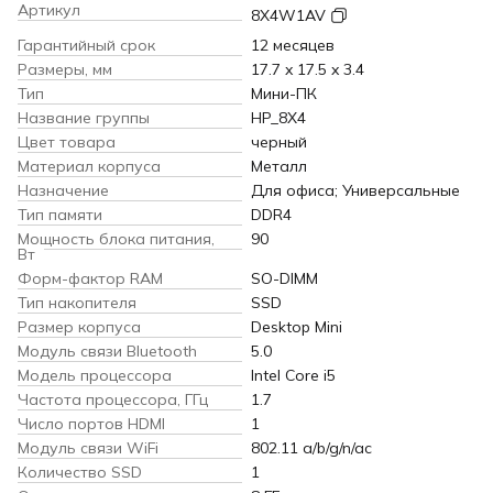
Артикул
8X4W1AV
Гарантийный срок
12 месяцев
Размеры, мм
17.7 x 17.5 x 3.4
Тип
Мини-ПК
Название группы
HP_8X4
Цвет товара
черный
Материал корпуса
Металл
Назначение
Для офиса; Универсальные
Тип памяти
DDR4
Мощность блока питания,
90
Вт
Форм-фактор RAM
SO-DIMM
Тип накопителя
SSD
Размер корпуса
Desktop Mini
Модуль связи Bluetooth
5.0
Модель процессора
Intel Core i5
Частота процессора, ГГц
1.7
Число портов HDMI
1
Модуль связи WiFi
802.11 a/b/g/n/ac
Количество SSD
1