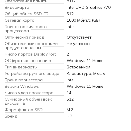
Оперативная память
8 ГБ
Видеокарта
Intel UHD Graphics 770
Общий объем SSD, ГБ
512
Сетевая карта
1000 Мбит/с (GE)
Бренд графического
Intel
процессора
Оптический привод
Отсутствует
Обязательные программы
Не указано
предустановлены
Число портов DisplayPort
2
ОС (краткое название)
Windows 11 Home
Тип видеокарты
Встроенная
Устройства ручного ввода
Клавиатура; Мышь
Бренд процессора
Intel
Версия Windows
Windows 11 Home
Число ядер процессора
14
Суммарный объем всех
512
дисков, ГБ
Форм-фактор SSD
M.2
Бренд
HP