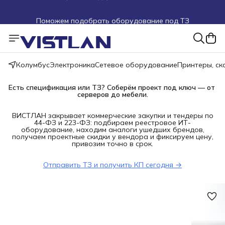
Поможем подобрать оборудование под ТЗ
Пуско-наладочные работы
Пришлите запрос на e-mail или в чат
Колумбус
Электроника
Сетевое оборудование
Принтеры, с
Более 100 000 позиций в наличии и под заказ
Есть спецификация или ТЗ? Соберём проект под ключ — от 
серверов до мебели.
ВИСТЛАН закрывает коммерческие закупки и тендеры по
44-ФЗ и 223-ФЗ: подбираем реестровое ИТ-
оборудование, находим аналоги ушедших брендов,
получаем проектные скидки у вендора и фиксируем цену,
привозим точно в срок.
Отправить ТЗ и получить КП сегодня →