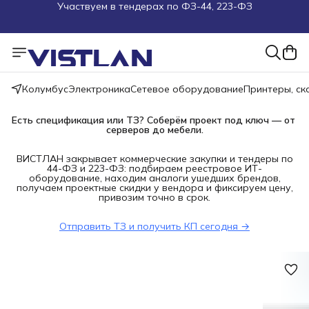
Поможем подобрать оборудование под ТЗ
Пуско-наладочные работы
Пришлите запрос на e-mail или в чат
Колумбус
Электроника
Сетевое оборудование
Принтеры, с
Более 100 000 позиций в наличии и под заказ
Есть спецификация или ТЗ? Соберём проект под ключ — от 
серверов до мебели.
ВИСТЛАН закрывает коммерческие закупки и тендеры по
44-ФЗ и 223-ФЗ: подбираем реестровое ИТ-
оборудование, находим аналоги ушедших брендов,
получаем проектные скидки у вендора и фиксируем цену,
привозим точно в срок.
Отправить ТЗ и получить КП сегодня →