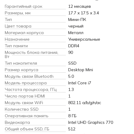
Гарантийный срок
12 месяцев
Размеры, мм
17.7 x 17.5 x 3.4
Тип
Мини-ПК
Цвет товара
черный
Материал корпуса
Металл
Назначение
Универсальные
Тип памяти
DDR4
Мощность блока питания,
90
Вт
Тип накопителя
SSD
Размер корпуса
Desktop Mini
Модуль связи Bluetooth
5.0
Модель процессора
Intel Core i7
Частота процессора, ГГц
1.3
Число портов HDMI
1
Модуль связи WiFi
802.11 a/b/g/n/ac
Количество SSD
1
Оперативная память
8 ГБ
Видеокарта
Intel UHD Graphics 770
Общий объем SSD, ГБ
512