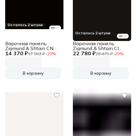
Осталось 2 штуки
Осталось 2 штуки
Варочная панель
Варочная панель
Zigmund & Shtain CN
Zigmund & Shtain CI
14 370 ₽
22 780 ₽
52.6 B
24.4 B
17 963 ₽
−
20
%
28 475 ₽
−
20
%
В корзину
В корзину