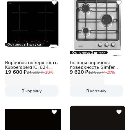
Осталась 1 штука
Осталось 2 штуки
Варочная поверхность
Газовая варочная
Kuppersberg ICI 624,
поверхность Simfer
19 680 ₽
9 620 ₽
индукция, High-Tech,
H45V30M416
24 600 ₽
−
20
%
12 025 ₽
−
20
%
60 см, 9 уровней
мощности, inverter,
таймер, пауза, Booster,
автоматическое
В корзину
В корзину
отключение, Flexi-
zone, поддержание
тепла, слайдерное
управление, черный