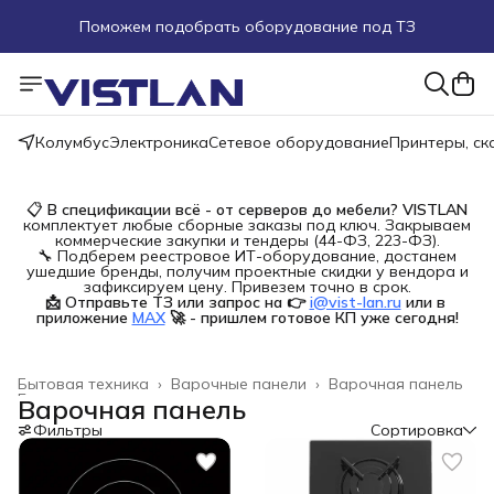
Поможем подобрать оборудование под ТЗ
Пуско-наладочные работы
Пришлите запрос на e-mail или в чат
Колумбус
Электроника
Сетевое оборудование
Принтеры, с
Более 100 000 позиций в наличии и под заказ
📋
В спецификации всё - от серверов до мебели?
VISTLAN
комплектует любые сборные заказы под ключ. Закрываем
коммерческие закупки и тендеры (44-ФЗ, 223-ФЗ).
🔧 Подберем реестровое ИТ-оборудование, достанем
ушедшие бренды, получим проектные скидки у вендора и
зафиксируем цену. Привезем точно в срок.
📩 Отправьте ТЗ или запрос на 👉
i@vist-lan.ru
или в 
приложение
MAX
🚀 - пришлем готовое КП уже сегодня!
Бытовая техника
›
Варочные панели
›
Варочная панель
Главная
›
Варочная панель
Фильтры
Сортировка