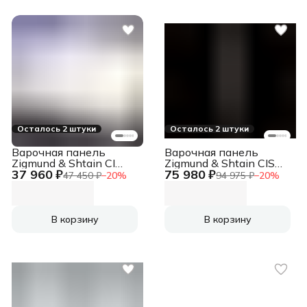
решетки, газ-
контроль,
автоматический
электроподжиг,
сделано в Испании
Осталось 2 штуки
Осталось 2 штуки
Варочная панель
Варочная панель
Zigmund & Shtain CI
Zigmund & Shtain CIS
37 960 ₽
75 980 ₽
49.6 W
303.60 BX
47 450 ₽
−
20
%
94 975 ₽
−
20
%
В корзину
В корзину