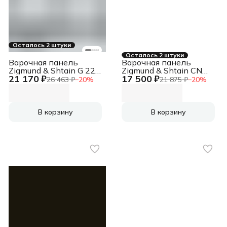
Осталось 2 штуки
Осталось 2 штуки
Варочная панель
Варочная панель
Zigmund & Shtain G 22.6
Zigmund & Shtain CN
21 170 ₽
17 500 ₽
W
51.6 B черный
26 463 ₽
−
20
%
21 875 ₽
−
20
%
В корзину
В корзину