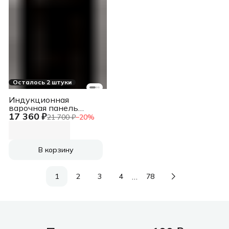
Осталось 2 штуки
Индукционная
варочная панель
17 360 ₽
Weissgauff HI 430 BFZ
21 700 ₽
−
20
%
В корзину
…
1
2
3
4
78