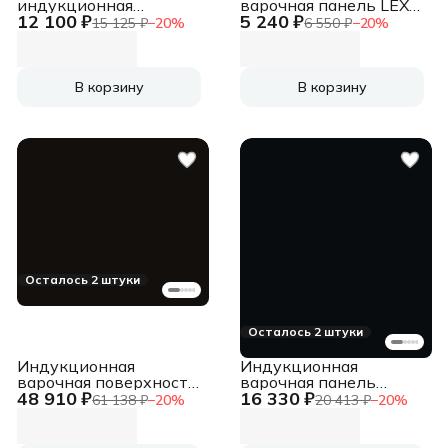
индукционная
варочная панель LEX
12 100 ₽
5 240 ₽
DeLonghi ELETTRA
EVH 320A BL Hi-Light,
15 125 ₽
−
20
%
6 550 ₽
−
20
%
1B0P CR черный
независимая, черный
В корзину
В корзину
Осталось 2 штуки
Осталось 2 штуки
Индукционная
Индукционная
варочная поверхность
варочная панель
48 910 ₽
16 330 ₽
Weissgauff HI 649 Dual
Zigmund & Shtain CI
61 138 ₽
−
20
%
20 413 ₽
−
20
%
Flex независимая,
35.4 B независимая,
черный
черный