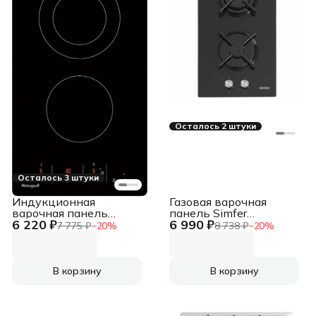
Осталось 2 штуки
Осталось 3 штуки
Индукционная
Газовая варочная
варочная панель
панель Simfer
6 220 ₽
6 990 ₽
стеклокерамическая
H30N20B416
7 775 ₽
−
20
%
8 738 ₽
−
20
%
Weissgauff HV 312 BKS
независимая, черный
В корзину
В корзину