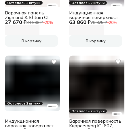
Осталось 2 штуки
Осталось 2 штуки
Варочная панель
Индукционная
Zigmund & Shtain CI
варочная поверхность
27 670 ₽
63 860 ₽
23.6 W
Electrolux EIV83443CT
34 588 ₽
−
20
%
79 825 ₽
−
20
%
черный
В корзину
В корзину
Осталось 2 штуки
Осталось 2 штуки
Индукционная
Варочная поверхность
варочная поверхность
Kuppersberg ICI 607,