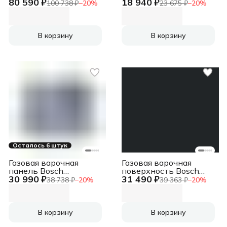
80 590 ₽
18 940 ₽
Electrolux EIS77453
High-Tech, индукция,
100 738 ₽
−
20
%
23 675 ₽
−
20
%
черный
60 см, 4 зоны нагрева,
9 уровней мощности,
inverter, таймер, пауза,
Booster, слайдерное
В корзину
В корзину
управление, черный
Осталось 6 штук
Газовая варочная
Газовая варочная
панель Bosch
поверхность Bosch
30 990 ₽
31 490 ₽
PGH6B5K90R Serie 4,
PGP6B6K90R черный
38 738 ₽
−
20
%
39 363 ₽
−
20
%
60см, нержавеющая
сталь, 4 конфорки,1
WOK-конфорка c 2
контурами пламени,
В корзину
В корзину
составные чугунные