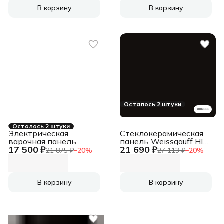
В корзину
В корзину
Осталось 2 штуки
Осталось 2 штуки
Электрическая
Стеклокерамическая
варочная панель
панель Weissgauff HI
17 500 ₽
21 690 ₽
Zigmund & Shtain CN
642 BSCM
21 875 ₽
−
20
%
27 113 ₽
−
20
%
43.6 B Hi-Light,
независимая, черный
В корзину
В корзину