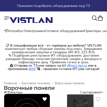
Поможем подобрать оборудование под ТЗ
Пуско-наладочные работы
Пришлите запрос на e-mail или в чат
Колумбус
Электроника
Сетевое оборудование
Принтеры, с
Более 100 000 позиций в наличии и под заказ
📋
В спецификации всё - от серверов до мебели?
VISTLAN
комплектует любые сборные заказы под ключ. Закрываем
коммерческие закупки и тендеры (44-ФЗ, 223-ФЗ).
🔧 Подберем реестровое ИТ-оборудование, достанем
ушедшие бренды, получим проектные скидки у вендора и
зафиксируем цену. Привезем точно в срок.
📩 Отправьте ТЗ или запрос на 👉
i@vist-lan.ru
или в 
приложение
MAX
🚀 - пришлем готовое КП уже сегодня!
Главная
›
Бытовая техника
›
Варочные панели
Варочные панели
Фильтры
Сортировка