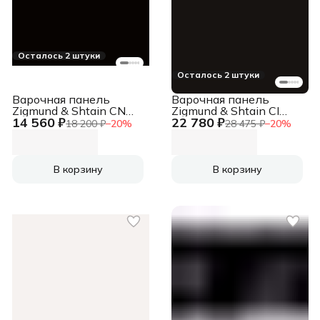
Осталось 2 штуки
Осталось 2 штуки
Варочная панель
Варочная панель
Zigmund & Shtain CN
Zigmund & Shtain CI
14 560 ₽
22 780 ₽
52.6 B
24.4 B
18 200 ₽
−
20
%
28 475 ₽
−
20
%
В корзину
В корзину