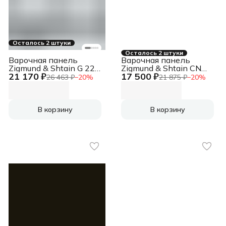
Осталось 2 штуки
Осталось 2 штуки
Варочная панель
Варочная панель
Zigmund & Shtain G 22.6
Zigmund & Shtain CN
21 170 ₽
17 500 ₽
W
51.6 B черный
26 463 ₽
−
20
%
21 875 ₽
−
20
%
В корзину
В корзину