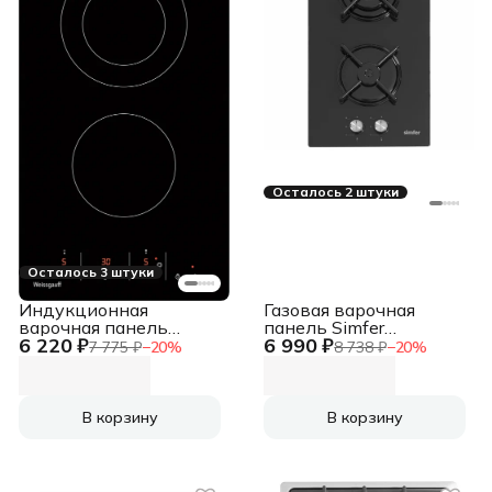
Осталось 2 штуки
Осталось 3 штуки
Индукционная
Газовая варочная
варочная панель
панель Simfer
6 220 ₽
6 990 ₽
стеклокерамическая
H30N20B416
7 775 ₽
−
20
%
8 738 ₽
−
20
%
Weissgauff HV 312 BKS
независимая, черный
В корзину
В корзину