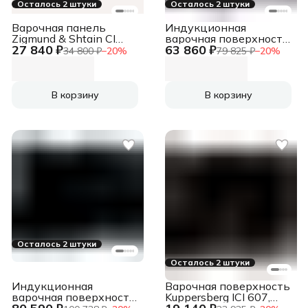
Осталось 2 штуки
Осталось 2 штуки
Варочная панель
Индукционная
Zigmund & Shtain CI
варочная поверхность
27 840 ₽
63 860 ₽
23.6 W
Electrolux EIV83443CT
34 800 ₽
−
20
%
79 825 ₽
−
20
%
черный
В корзину
В корзину
Осталось 2 штуки
Осталось 2 штуки
Индукционная
Варочная поверхность
варочная поверхность
Kuppersberg ICI 607,