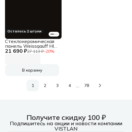
Осталось 2 штуки
Стеклокерамическая
панель Weissgauff HI
21 690 ₽
642 BSCM
27 113 ₽
−
20
%
В корзину
…
1
2
3
4
78
Получите скидку 100 ₽
Подпишитесь на акции и новости компании
VISTLAN