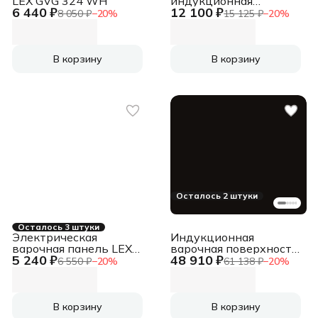
LEX GVG 324 WH
индукционная
6 440 ₽
12 100 ₽
DeLonghi ELETTRA
8 050 ₽
−
20
%
15 125 ₽
−
20
%
1B0P CR черный
В корзину
В корзину
Осталось 2 штуки
Осталось 3 штуки
Электрическая
Индукционная
варочная панель LEX
варочная поверхность
5 240 ₽
48 910 ₽
EVH 320A BL Hi-Light,
Weissgauff HI 649 Dual
6 550 ₽
−
20
%
61 138 ₽
−
20
%
независимая, черный
Flex независимая,
черный
В корзину
В корзину