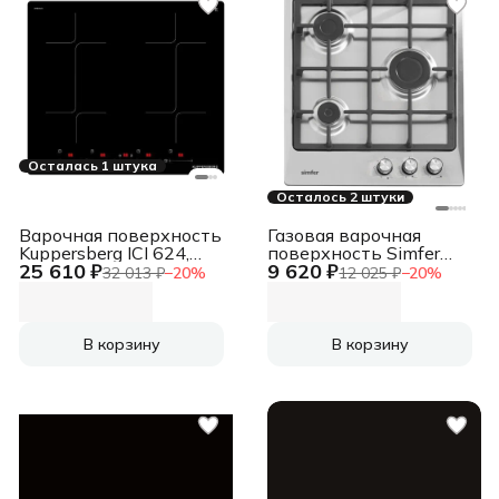
Осталась 1 штука
Осталось 2 штуки
Варочная поверхность
Газовая варочная
Kuppersberg ICI 624,
поверхность Simfer
25 610 ₽
9 620 ₽
индукция, High-Tech,
H45V30M416
32 013 ₽
−
20
%
12 025 ₽
−
20
%
60 см, 9 уровней
мощности, inverter,
таймер, пауза, Booster,
автоматическое
В корзину
В корзину
отключение, Flexi-
zone, поддержание
тепла, слайдерное
управление, черный