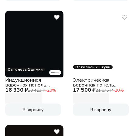
Осталось 2 штуки
Осталось 2 штуки
Индукционная
Электрическая
варочная панель
варочная панель
16 330 ₽
17 500 ₽
Zigmund & Shtain CI
Zigmund & Shtain CN
20 413 ₽
−
20
%
21 875 ₽
−
20
%
35.4 B независимая,
43.6 B Hi-Light,
черный
независимая, черный
В корзину
В корзину