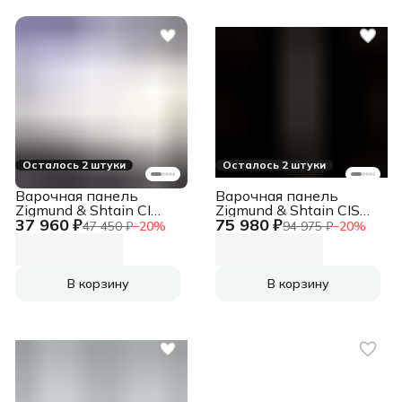
контроль,
автоматический
электроподжиг,
сделано в Испании
Осталось 2 штуки
Осталось 2 штуки
Варочная панель
Варочная панель
Zigmund & Shtain CI
Zigmund & Shtain CIS
37 960 ₽
75 980 ₽
49.6 W
303.60 BX
47 450 ₽
−
20
%
94 975 ₽
−
20
%
В корзину
В корзину