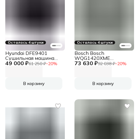
Осталось 4 штуки
Осталось 4 штуки
Hyundai DFE9401
Bosch Bosch
Сушильная машина
WQG1420XME
49 000 ₽
73 630 ₽
белый, 10 кг, сушка -
Сушильная машина
61 250 ₽
−
20
%
92 038 ₽
−
20
%
конденсационная
серый, 9 кг, сушка -
(тепловой насос),
конденсационная,
программ - 16, 60 x 80
программ - 15, 59.8 x
x 63 см
84.2 x 64.8 см
В корзину
В корзину