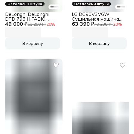
Осталась 1 штука
Осталось 4 штуки
DeLonghi DeLonghi
LG DC90V3V6W
DTD 795 H FABIO
Сушильная машина
49 000 ₽
63 390 ₽
Сушильная машина
белый, 9 кг, сушка -
61 250 ₽
−
20
%
79 238 ₽
−
20
%
белый, 7 кг, сушка -
тепловой насос,
конденсационная,
программ - 14, 60 x 85
программ - 15, 59.6 x
x 66 см
84.5 x 49.9 см
В корзину
В корзину