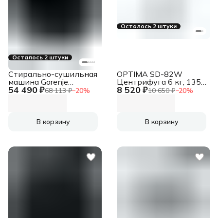
Осталось 2 штуки
Осталось 2 штуки
Стирально-сушильная
OPTIMA SD-82W
машина Gorenje
Центрифуга 6 кг, 1350
54 490 ₽
8 520 ₽
WD2PA1X64ADAAW/C
об/мин, белая 1000657
68 113 ₽
−
20
%
10 650 ₽
−
20
%
белый загр.
фронтальная макс.:
10,5 кг 1400об/мин
класс: А++
В корзину
В корзину