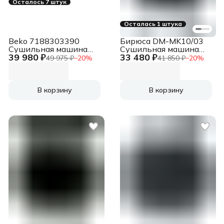
Осталось 7 штук
Осталась 1 штука
Beko 7188303390
Бирюса DM-MK10/03
Сушильная машина
Сушильная машина
39 980 ₽
33 480 ₽
B3T47239 белый, 7 кг,
белый, 10 кг, сушка -
49 975 ₽
−
20
%
41 850 ₽
−
20
%
сушка - тепловой
конденсационная,
насос, программ - 15,
программ - 16, 59.5 x
59.7 x 84.6 x 54.3 см
84.5 x 67.5 см
В корзину
В корзину