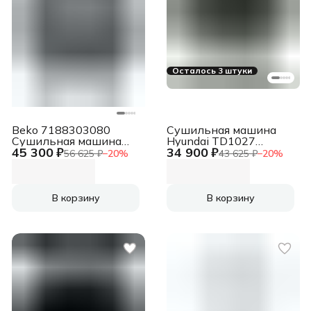
Осталось 3 штуки
Beko 7188303080
Сушильная машина
Сушильная машина
Hyundai TD1027
45 300 ₽
34 900 ₽
B3T47238 белый, 7 кг,
кл.энер.:B
56 625 ₽
−
20
%
43 625 ₽
−
20
%
сушка - тепловой
макс.загр.:7кг белый
насос, программ - 15,
59.7 x 84.6 x 54.3 см
В корзину
В корзину