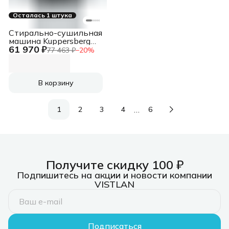
Осталась 1 штука
Стирально-сушильная
машина Kuppersberg
61 970 ₽
WDM 601 W белая,
77 463 ₽
−
20
%
загрузка фронтальная
10.5кг, 1200 об/мин.,
класс: A+++
В корзину
…
1
2
3
4
6
Получите скидку 100 ₽
Подпишитесь на акции и новости компании
VISTLAN
Подписаться