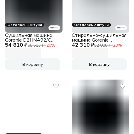
Осталось 2 штуки
Осталось 2 штуки
Сушильная машина
Стирально-сушильная
Gorenje D2HNA92/C
машина Gorenje
54 810 ₽
42 310 ₽
серый, 9 кг, сушка -
W3D2A854ADS/R
68 513 ₽
−
20
%
52 888 ₽
−
20
%
конденсационная,
белый
программ - 15, 59.5 x
загр.фронтальная
84.5 x 66 см
макс.:8 кг 1400об/мин
класс: А
В корзину
В корзину