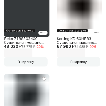
Осталась 1 штука
Осталась 1 штука
Beko 7188303400
Korting KD 60HP83
Сушильная машина
Сушильная машина
43 020 ₽
67 990 ₽
B3T47239A антрацит,
белый, 8 кг, сушка -
53 775 ₽
−
20
%
84 988 ₽
−
20
%
7 кг, сушка - тепловой
тепловой насос,
насос, программ - 15,
программ - 15, 59.5 x
59.7 x 84.6 x 54.3 см
84.5 x 60 см
В корзину
В корзину