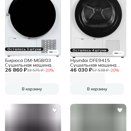
Осталось 3 штуки
Осталось 4 штуки
Бирюса DM-MG8/03
Hyundai DFE9415
Сушильная машина
Сушильная машина
26 860 ₽
46 030 ₽
белый, 8 кг, сушка -
белый, 9 кг, сушка -
33 575 ₽
−
20
%
57 538 ₽
−
20
%
конденсационная,
тепловой насос,
программ - 16, 59.5 x
программ - 14, 59.5 x
84.5 x 60 см
85 x 61.5 см
В корзину
В корзину