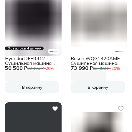
Осталось 4 штуки
Hyundai DFE9412
Bosch WQG1420AME
Сушильная машина
Сушильная машина
50 500 ₽
73 990 ₽
белый, 10 кг, сушка -
белый, 9 кг, сушка -
63 125 ₽
−
20
%
92 488 ₽
−
20
%
конденсационная,
конденсационная,
программ - 14, 60 x 85
программ - 15, 59.8 x
x 62 см
84.2 x 64.8 см
В корзину
В корзину