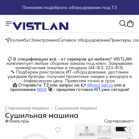
Поможем подобрать оборудование под ТЗ
Пуско-наладочные работы
Пришлите запрос на e-mail или в чат
Колумбус
Электроника
Сетевое оборудование
Принтеры, с
Более 100 000 позиций в наличии и под заказ
📋
В спецификации всё - от серверов до мебели?
VISTLAN
комплектует любые сборные заказы под ключ. Закрываем
коммерческие закупки и тендеры (44-ФЗ, 223-ФЗ).
🔧 Подберем реестровое ИТ-оборудование, достанем
ушедшие бренды, получим проектные скидки у вендора и
зафиксируем цену. Привезем точно в срок.
📩 Отправьте ТЗ или запрос на 👉
i@vist-lan.ru
или в 
приложение
MAX
🚀 - пришлем готовое КП уже сегодня!
Стиральная машина
›
Сушильная машина
Главная
›
Бытовая техника
›
Сушильная машина
Фильтры
Сортировка