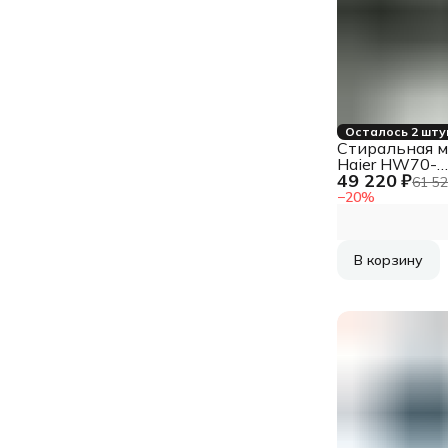
Осталось 2 шту
Стиральная 
Haier HW70-
49 220 ₽
BP12969ASE
61 52
−
20
%
В корзину