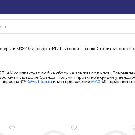
канеры и МФУ
Видеокарты
ИБП
Бытовая техника
Строительство и 
ISTLAN
комплектует любые сборные заказы под ключ. Закрываем 
останем ушедшие бренды, получим проектные скидки у вендора 
запрос на 👉
i@vist-lan.ru
или в приложение
MAX
🚀 - пришлем го