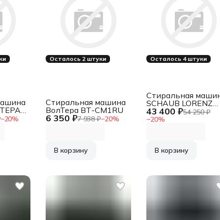
ки
Осталось 2 штуки
Осталось 4 штуки
Стиральная маши
машина
Стиральная машина
SCHAUB LORENZ
ЛТЕРА-
ВолТера ВТ-СМ1RU
43 400 ₽
SLW FW6113 IS
54 250 ₽
6 350 ₽
₽
−
20
%
7 938 ₽
−
20
%
−
20
%
В корзину
В корзину