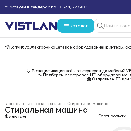
Поможем подобрать оборудование под ТЗ
Пуско-наладочные работы
Каталог
Пришлите запрос на e-mail или в чат
Колумбус
Электроника
Сетевое оборудование
Принтеры, с
Более 100 000 позиций в наличии и под заказ
📋
В спецификации всё - от серверов до мебели?
V
🔧 Подберем реестровое ИТ-оборудование, д
📩 Отправьте ТЗ или 
Главная
›
Бытовая техника
›
Стиральная машина
Стиральная машина
Фильтры
Сортировка