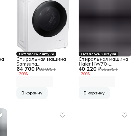
Осталось 2 штуки
Осталось 2 штуки
на
Стиральная машина
Стиральная машина
Samsung
Haier HW70-
64 700 ₽
40 220 ₽
WD90DG5G34BELP
BP12969DE
80 875 ₽
50 275 ₽
загр.фронтальная
−
20
%
−
20
%
макс.:9кг (с сушкой)
белый
В корзину
В корзину