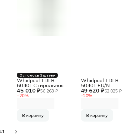
Осталось 3 штуки
Whirlpool TDLR
Whirlpool TDLR
6040L Стиральная
5040L EU/N
45 010 ₽
49 620 ₽
на
машина EU/N белый,
Стиральная машина
56 263 ₽
62 025 ₽
загрузка
−
20
%
−
20
%
вертикальная 6 кг,
:
1000 об/мин., класс:
A
В корзину
В корзину
41