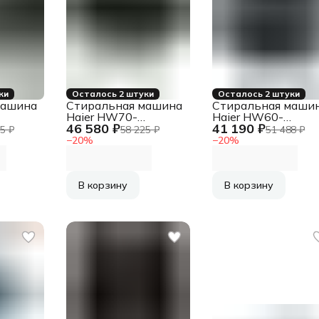
ки
Осталось 2 штуки
Осталось 2 штуки
машина
Стиральная машина
Стиральная маши
Haier HW70-
Haier HW60-
46 580 ₽
41 190 ₽
BP12969AE
BP12959AE
5 ₽
58 225 ₽
51 488 ₽
−
20
%
−
20
%
В корзину
В корзину