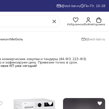
i@vist-lan.ru
Пн-Пт, 10-18
Избранное
Войти
Корзина
ремонт
Мебель
i@vist-lan.ru
коммерческие закупки и тендеры (44-ФЗ, 223-ФЗ).
и зафиксируем цену. Привезем точно в срок.
товое КП уже сегодня!