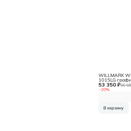
WILLMARK W
1015LG граф
53 350 ₽
Стиральная 
66 68
, загрузка
−
20
%
фронтальная 
1400 об/мин., 
A+++
В корзину