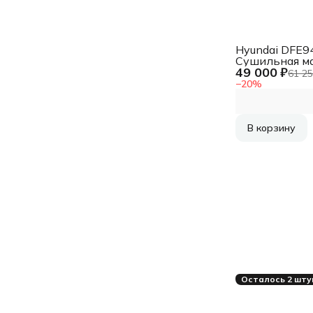
Hyundai DFE9
Сушильная м
49 000 ₽
белый, 10 кг, 
61 25
конденсацио
−
20
%
(тепловой нас
программ - 16
80 x 63 см
В корзину
Осталось 2 шту