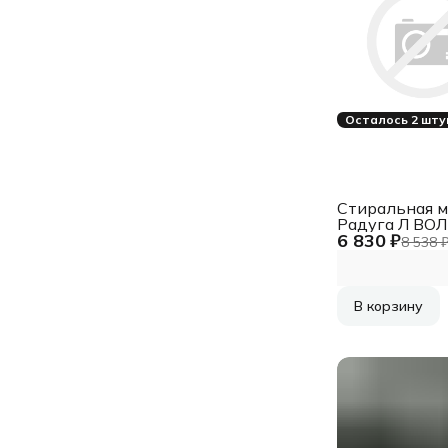
Осталось 2 шту
Стиральная 
Радуга Л ВО
6 830 ₽
ВТСМ2RU
8 538 
В корзину