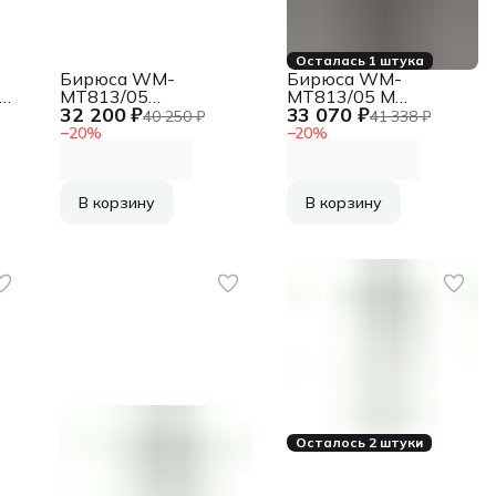
Осталась 1 штука
Бирюса WM-
Бирюса WM-
а
MT813/05
MT813/05 M
32 200 ₽
33 070 ₽
7
Стиральная машина
Стиральная машина
40 250 ₽
41 338 ₽
ой
белая, загрузка
серая, загрузка
−
20
%
−
20
%
вертикальная 8кг,
вертикальная 8кг,
.3
1300 об/мин., класс:
1300 об/мин., класс:
A+++
A+++
В корзину
В корзину
Осталось 2 штуки