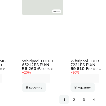
MF-
Whirlpool TDLRB
Whirlpool TDLR
ит
65242BS EU/N
7231BS EU/N
56 260 ₽
69 610 ₽
машина
Стиральная машина
Стиральная маши
8 ₽
70 325 ₽
87 013 ₽
белая, загрузка
−
20
%
−
20
%
10кг,
вертикальная 7кг,
класс:
1200 об/мин., класс
D
В корзину
В корзину
…
1
2
3
4