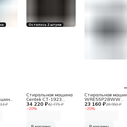
ка
Осталось 2 штуки
Стиральная машина
Стиральная маши
ашина
Centek CT-1923
WRE55P2BWW
34 220 ₽
23 160 ₽
черный, загрузка
7320710002 BEKO
13 ₽
42 775 ₽
28 950 ₽
E
фронтальная 7 кг,
−
20
%
−
20
%
ка
1200 об/мин., класс:
/4 кг,
А+++
Класс:
В корзину
В корзину