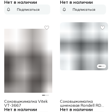
Нет в наличии
Нет в наличии
3669 25Вт
JE50S63 400Вт
рез.сок.:700мл.
рез.сок.:600мл. белый
Подписаться
Подписаться
стальной/черный
Соковыжималка Vitek
Соковыжималка
VT-3667
шнековая Rondell RDE-
Нет в наличии
Нет в наличии
1503 150Вт