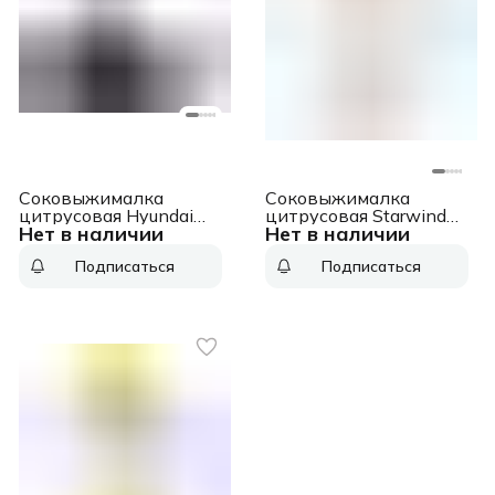
Соковыжималка
Соковыжималка
цитрусовая Hyundai
цитрусовая Starwind
Нет в наличии
Нет в наличии
HY-JC4123 30Вт
SJ1241 30Вт
рез.сок.:1200мл.
рез.сок.:1200мл.
Подписаться
Подписаться
черный/нержавеющая
белый/прозрачный
сталь