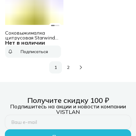
Соковыжималка
цитрусовая Starwind
Нет в наличии
SJ1121 30Вт
рез.сок.:700мл.
Подписаться
желтый/прозрачный
1
2
Получите скидку 100 ₽
Подпишитесь на акции и новости компании
VISTLAN