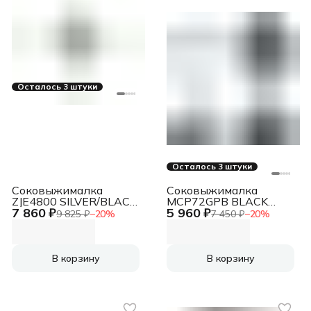
Осталось 3 штуки
Осталось 3 штуки
Соковыжималка
Соковыжималка
ZJE4800 SILVER/BLACK
MCP72GPB BLACK
7 860 ₽
5 960 ₽
ZELMER
BOSCH
9 825 ₽
−
20
%
7 450 ₽
−
20
%
В корзину
В корзину