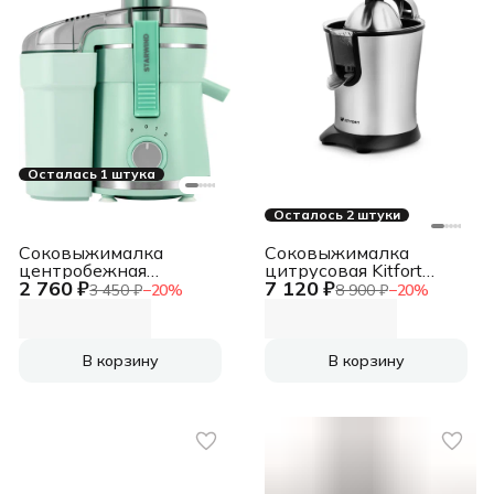
Осталась 1 штука
Осталось 2 штуки
Соковыжималка
Соковыжималка
центробежная
цитрусовая Kitfort
2 760 ₽
7 120 ₽
Starwind SJ2326 750Вт
КТ-1108 160Вт
3 450 ₽
−
20
%
8 900 ₽
−
20
%
рез.сок.:500мл.
серебристый/черный
бирюзовый/
бирюзовый
В корзину
В корзину