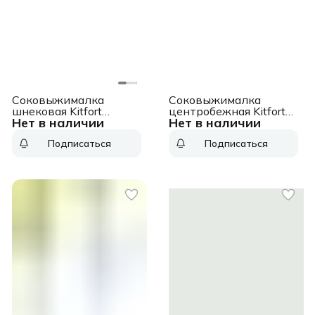
Соковыжималка
Соковыжималка
шнековая Kitfort
центробежная Kitfort
Нет в наличии
Нет в наличии
КТ-1162 150Вт
КТ-1145 1000Вт
рез.сок.:1000мл.
рез.сок.:800мл. белый/
Подписаться
Подписаться
черный
черный