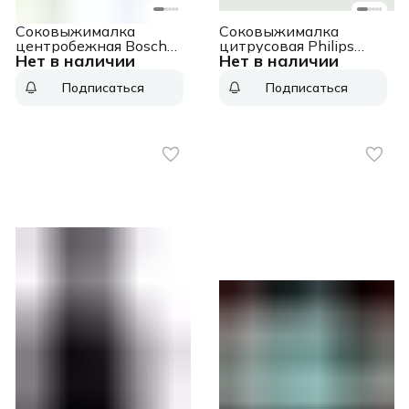
Соковыжималка
Соковыжималка
центробежная Bosch
цитрусовая Philips
Нет в наличии
Нет в наличии
MES25G0 700Вт
HR2738/00 25Вт
рез.сок.:1250мл.
рез.сок.:500мл. белый
Подписаться
Подписаться
белый/зеленый