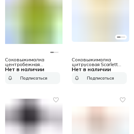
Соковыжималка
Соковыжималка
центробежная
цитрусовая Scarlett
Нет в наличии
Нет в наличии
Starwind SJ2236 500Вт
SC-JE50C02 25Вт
рез.сок.:400мл.
рез.сок.:700мл. белый/
Подписаться
Подписаться
зеленый/белый
желтый