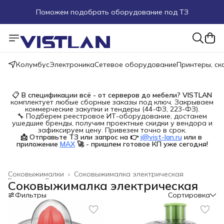
Поможем подобрать оборудование под ТЗ
Пуско-наладочные работы
Пришлите запрос на e-mail или в чат
Колумбус
Электроника
Сетевое оборудование
Принтеры, с
Более 100 000 позиций в наличии и под заказ
📋
В спецификации всё - от серверов до мебели?
VISTLAN
комплектует любые сборные заказы под ключ. Закрываем
коммерческие закупки и тендеры (44-ФЗ, 223-ФЗ).
🔧 Подберем реестровое ИТ-оборудование, достанем
ушедшие бренды, получим проектные скидки у вендора и
зафиксируем цену. Привезем точно в срок.
📩 Отправьте ТЗ или запрос на 👉
i@vist-lan.ru
или в 
приложение
MAX
🚀 - пришлем готовое КП уже сегодня!
Соковыжималки
›
Соковыжималка электрическая
Главная
›
Бытовая техника
›
Соковыжималка электрическая
Фильтры
Сортировка