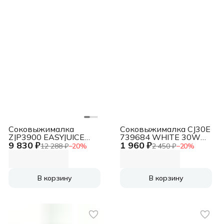
Соковыжималка
Соковыжималка CJ30E
ZJP3900 EASYJUICE
739684 WHITE 30W
9 830 ₽
1 960 ₽
BLACK/SILVER ZELMER
GORENJE
12 288 ₽
−
20
%
2 450 ₽
−
20
%
В корзину
В корзину