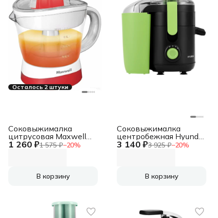
Осталось 2 штуки
Соковыжималка
Соковыжималка
цитрусовая Maxwell
центробежная Hyundai
1 260 ₽
3 140 ₽
MW-1109 25Вт
HY-JE1625 500Вт
1 575 ₽
−
20
%
3 925 ₽
−
20
%
рез.сок.:700мл. белый/
рез.сок.:450мл.
красный
черный/зеленый
В корзину
В корзину