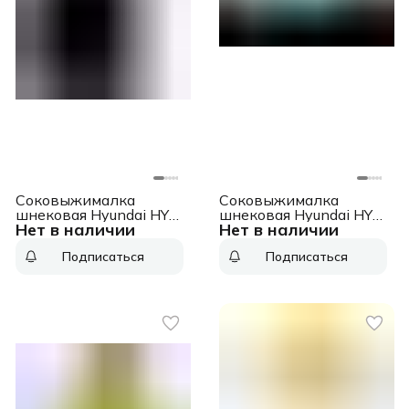
Соковыжималка
Соковыжималка
шнековая Hyundai HY-
шнековая Hyundai HY-
Нет в наличии
Нет в наличии
JS2323 120Вт
JS6534 300Вт
рез.сок.:400мл. черный
рез.сок.:1200мл.
Подписаться
Подписаться
светло-синий