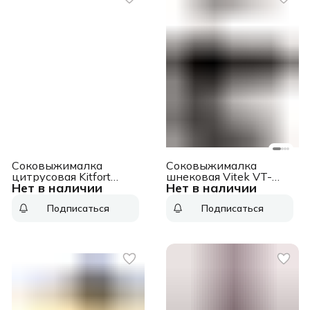
Соковыжималка
Соковыжималка
цитрусовая Kitfort
шнековая Vitek VT-
Нет в наличии
Нет в наличии
КТ-1168 100Вт
3715 300Вт
рез.сок.:250мл. белый/
рез.сок.:280мл.
Подписаться
Подписаться
черный
черный/черный