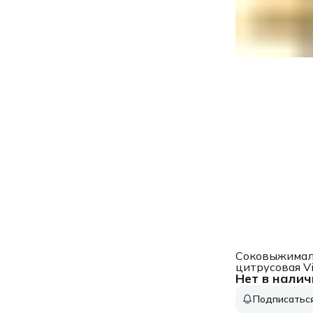
Соковыжимал
цитрусовая Vi
Нет в налич
VT-3669 25В
рез.сок.:700мл
Подписатьс
стальной/че