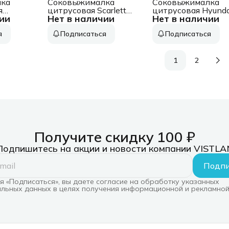
ка
Соковыжималка
Соковыжималка
я
цитрусовая Scarlett
цитрусовая Hyunda
ии
Нет в наличии
Нет в наличии
36
SC-JE50C02 25Вт
HY-JC4123 30Вт
рез.сок.:700мл.
рез.сок.:1200мл.
я
Подписаться
Подписаться
.
белый/желтый
черный/
ый
нержавеющая ста
1
2
Получите скидку 100 ₽
Подпишитесь на акции и новости компании VISTLA
Подпи
 «Подписаться», вы даете согласие на обработку указанных
льных данных в целях получения информационной и рекламной