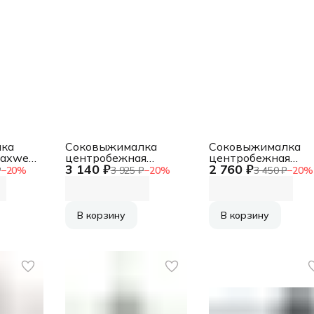
ка
Соковыжималка
Соковыжималка
axwell
центробежная
центробежная
3 140 ₽
2 760 ₽
Вт
Hyundai HY-JE1625
Starwind SJ2326
₽
−
20
%
3 925 ₽
−
20
%
3 450 ₽
−
20
%
.
500Вт
750Вт
ый
рез.сок.:450мл.
рез.сок.:500мл.
черный/зеленый
бирюзовый/
бирюзовый
В корзину
В корзину