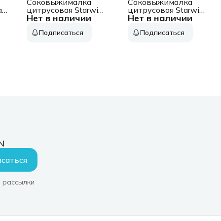
Соковыжималка
Соковыжималка
i
цитрусовая Starwind
цитрусовая Starwind
Нет в наличии
Нет в наличии
SJ1241 30Вт
SJ1121 30Вт
рез.сок.:1200мл.
рез.сок.:700мл.
Подписаться
Подписаться
белый/прозрачный
желтый/прозрачный
ль
N
саться
 рассылки