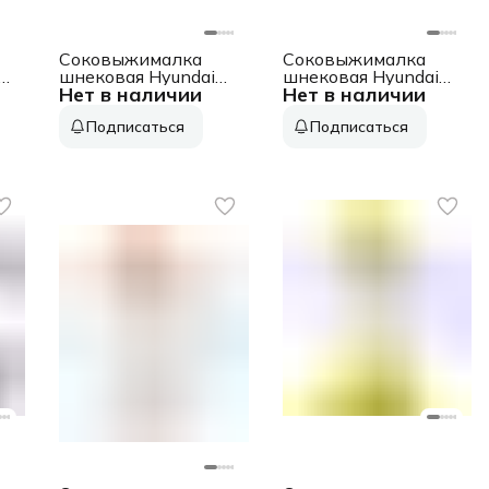
Соковыжималка
Соковыжималка
шнековая Hyundai
шнековая Hyundai
Нет в наличии
Нет в наличии
HY-JS2323 120Вт
HY-JS6534 300Вт
рез.сок.:400мл.
рез.сок.:1200мл.
Подписаться
Подписаться
черный
светло-синий