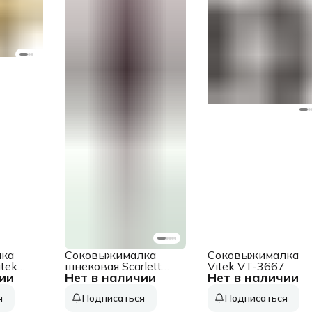
ка
Соковыжималка
Соковыжималка
tek
шнековая Scarlett
Vitek VT-3667
ии
Нет в наличии
Нет в наличии
т
SC-JE50S63 400Вт
.
рез.сок.:600мл.
я
Подписаться
Подписаться
рный
белый