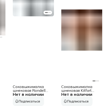
Соковыжималка
Соковыжималка
шнековая Rondell
шнековая Kitfort
Нет в наличии
Нет в наличии
RDE-1503 150Вт
КТ-1162 150Вт
рез.сок.:500мл.
рез.сок.:1000мл.
Подписаться
Подписаться
графит
черный