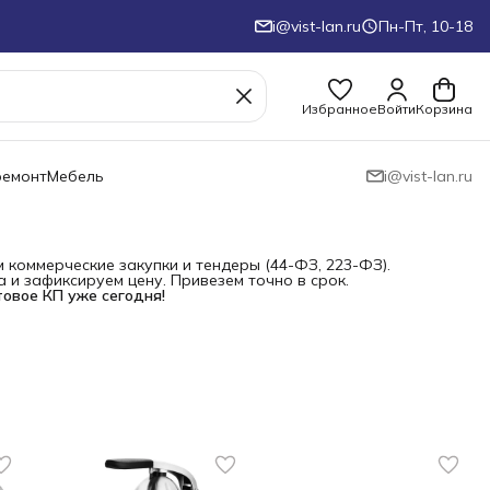
i@vist-lan.ru
Пн-Пт, 10-18
Избранное
Войти
Корзина
ремонт
Мебель
i@vist-lan.ru
коммерческие закупки и тендеры (44-ФЗ, 223-ФЗ).
и зафиксируем цену. Привезем точно в срок.
товое КП уже сегодня!