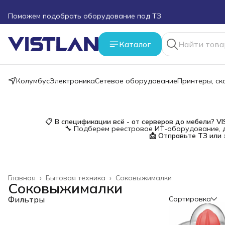
Поможем подобрать оборудование под ТЗ
Пуско-наладочные работы
Каталог
Пришлите запрос на e-mail или в чат
Колумбус
Электроника
Сетевое оборудование
Принтеры, с
Более 100 000 позиций в наличии и под заказ
📋
В спецификации всё - от серверов до мебели?
V
🔧 Подберем реестровое ИТ-оборудование, д
📩 Отправьте ТЗ или 
Главная
›
Бытовая техника
›
Соковыжималки
Соковыжималки
Фильтры
Сортировка