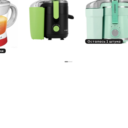
Осталась 1 штука
ки