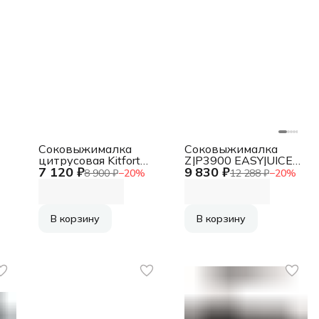
Соковыжималка
Соковыжималка
цитрусовая Kitfort
ZJP3900 EASYJUICE
7 120 ₽
9 830 ₽
КТ-1108 160Вт
BLACK/SILVER
8 900 ₽
−
20
%
12 288 ₽
−
20
%
серебристый/
ZELMER
черный
В корзину
В корзину