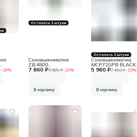
Осталось 3 штуки
ки
Осталось 3 штуки
ка
Соковыжималка
Соковыжималка
ZJE4800
MCP72GPB BLACK
7 860 ₽
5 960 ₽
SILVER/BLACK
BOSCH
₽
−
20
%
9 825 ₽
−
20
%
7 450 ₽
−
20
%
ZELMER
В корзину
В корзину