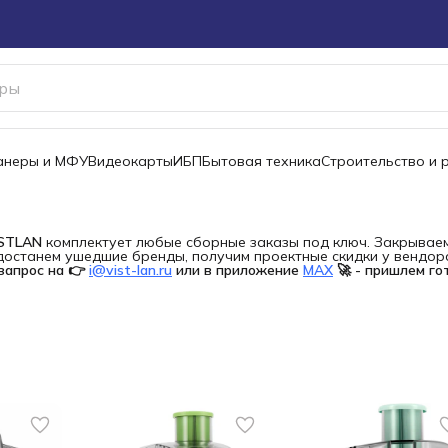
канеры и МФУ
Видеокарты
ИБП
Бытовая техника
Строительство и 
ISTLAN
комплектует любые сборные заказы под ключ. Закрываем 
останем ушедшие бренды, получим проектные скидки у вендора 
запрос на 👉
i@vist-lan.ru
или в приложение
MAX
🚀 - пришлем го