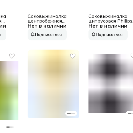
ка
Соковыжималка
Соковыжималка
я
центробежная
цитрусовая Philips
ии
Нет в наличии
Нет в наличии
45
Bosch MES25G0
HR2738/00 25Вт
700Вт
рез.сок.:500мл.
я
Подписаться
Подписаться
.
рез.сок.:1250мл.
белый
й
белый/зеленый