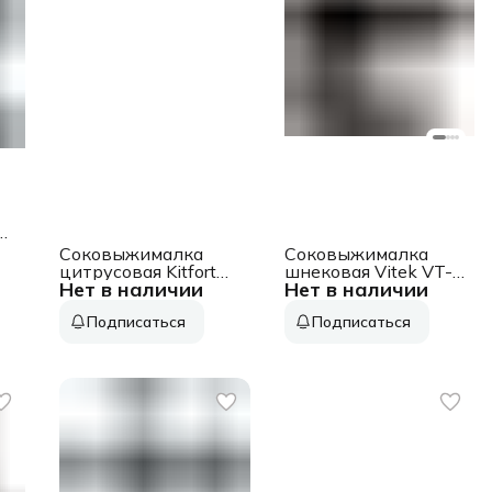
Соковыжималка
Соковыжималка
цитрусовая Kitfort
шнековая Vitek VT-
Нет в наличии
Нет в наличии
КТ-1168 100Вт
3715 300Вт
рез.сок.:250мл.
рез.сок.:280мл.
Подписаться
Подписаться
белый/черный
черный/черный