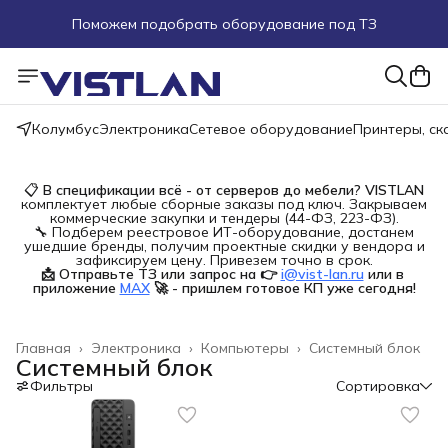
Поможем подобрать оборудование под ТЗ
Пуско-наладочные работы
Пришлите запрос на e-mail или в чат
Колумбус
Электроника
Сетевое оборудование
Принтеры, с
Более 100 000 позиций в наличии и под заказ
📋
В спецификации всё - от серверов до мебели?
VISTLAN
комплектует любые сборные заказы под ключ. Закрываем
коммерческие закупки и тендеры (44-ФЗ, 223-ФЗ).
🔧 Подберем реестровое ИТ-оборудование, достанем
ушедшие бренды, получим проектные скидки у вендора и
зафиксируем цену. Привезем точно в срок.
📩 Отправьте ТЗ или запрос на 👉
i@vist-lan.ru
или в 
приложение
MAX
🚀 - пришлем готовое КП уже сегодня!
Главная
›
Электроника
›
Компьютеры
›
Системный блок
Системный блок
Фильтры
Сортировка