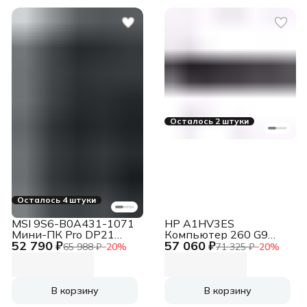
(1x16GB), SSD 512Gb,
Intel Internal Graphics,
WiFi/BT, noDVD, no
keyboard & no mouse,
Black, 450W, noOS, 1Y
Wty, МПТ
Осталось 2 штуки
Осталось 4 штуки
MSI 9S6-B0A431-1071
HP A1HV3ES
Мини-ПК Pro DP21
Компьютер 260 G9
52 790 ₽
57 060 ₽
13M Mini Core i3-14100
Mini Core i3-
65 988 ₽
−
20
%
71 325 ₽
−
20
%
(3.5GHz), 8Gb DDR4 SO-
1315U,8Gb,256Gb,eng
DIMM, 512Gb SSD M.2,
usb kbd,DOS,1Wty
Intel UHD Graphics 730,
noDVD, WiFi, BT, 120W,
В корзину
В корзину
VESA, COM Port, no