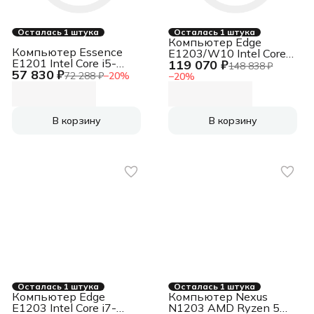
Осталась 1 штука
Осталась 1 штука
Компьютер Edge
Компьютер Essence
E1203/W10 Intel Core
E1201 Intel Core i5-
119 070 ₽
i5-12400 / MB-
148 838 ₽
57 830 ₽
12400 / MB-ARH610-
ARH610-OEM / 2x16GB
72 288 ₽
−
20
%
−
20
%
OEM / 16GB / SSD
/ RTX5060 8GB / SSD
512GB
960GB / 10 Pro
В корзину
В корзину
Осталась 1 штука
Осталась 1 штука
Компьютер Edge
Компьютер Nexus
E1203 Intel Core i7-
N1203 AMD Ryzen 5