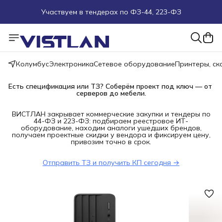
Участвуем в тендерах по ФЗ-44, 223-ФЗ
Поможем подобрать оборудование под ТЗ
Пуско-наладочные работы
Колумбус
Электроника
Сетевое оборудование
Принтеры, с
Пришлите запрос на e-mail или в чат
Есть спецификация или ТЗ? Соберём проект под ключ — от 
серверов до мебели.
Более 100 000 позиций в наличии и под заказ
ВИСТЛАН закрывает коммерческие закупки и тендеры по
44-ФЗ и 223-ФЗ: подбираем реестровое ИТ-
оборудование, находим аналоги ушедших брендов,
получаем проектные скидки у вендора и фиксируем цену,
привозим точно в срок.
Отправить ТЗ и получить КП сегодня →