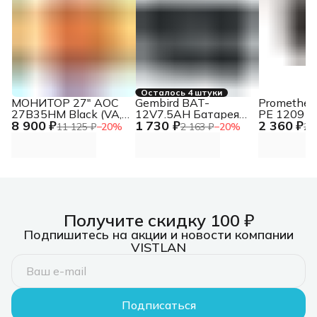
Осталось 4 штуки
МОНИТОР 27" AOC
Gembird BAT-
Prometheu
27B35HM Black (VA,
12V7.5AH Батарея
PE 1209 Б
8 900 ₽
1 730 ₽
2 360 ₽
1920x1080, 120Hz, 1
для ИБП
ИБП 12В 9
11 125 ₽
−
20
%
2 163 ₽
−
20
%
2 
ms, 178°/178°, 300
Аккумулятор для
cd/m, 3000:1, +HDMI
Источников
1.4 (AC ext))
Бесперебойного
Питания
Получите скидку 100 ₽
Подпишитесь на акции и новости компании
VISTLAN
Подписаться