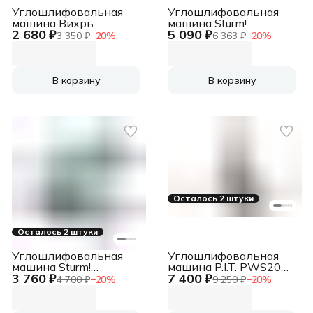
Углошлифовальная
Углошлифовальная
машина Вихрь
машина Sturm!
2 680 ₽
5 090 ₽
УШМ-125/800 800Вт
AG9514E 1100Вт
3 350 ₽
−
20
%
6 363 ₽
−
20
%
11000об/мин
11000об/мин
рез.шпин.:M14
рез.шпин.:M14
d=125мм (72/12/9)
d=125мм
В корзину
В корзину
Осталось 2 штуки
Осталось 2 штуки
Углошлифовальная
Углошлифовальная
машина Sturm!
машина P.I.T. PWS20H-
3 760 ₽
7 400 ₽
AG95125 900Вт
125C/1 8500об/мин
4 700 ₽
−
20
%
9 250 ₽
−
20
%
10000об/мин
рез.шпин.:M14
рез.шпин.:M14
d=125мм
d=125мм