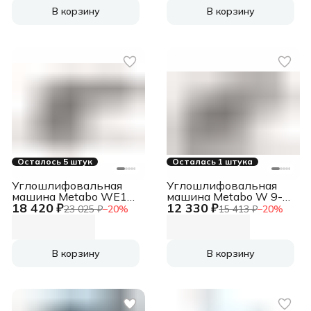
В корзину
В корзину
Осталось 5 штук
Осталась 1 штука
Углошлифовальная
Углошлифовальная
машина Metabo WE17-
машина Metabo W 9-
18 420 ₽
12 330 ₽
125 1750Вт 11000об/
125 Quick 900Вт
23 025 ₽
−
20
%
15 413 ₽
−
20
%
мин рез.шпин.:M14
10500об/мин
d=125мм (601086000)
рез.шпин.:M14
d=125мм (600374000)
В корзину
В корзину