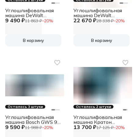
Углошлифовальная
Углошлифовальная
машина DeWalt
машина DeWalt
9 490 ₽
22 670 ₽
DWE4117-QS 950Вт
DCG406N 9000об/мин
11 863 ₽
−
20
%
28 338 ₽
−
20
%
12000об/мин
рез.шпин.:M14
рез.шпин.:M14
d=125мм
d=125мм
В корзину
В корзину
Осталось 3 штуки
Осталось 2 штуки
Углошлифовальная
Углошлифовальная
машина Bosch GWS 9-
машина Кратон
9 590 ₽
13 700 ₽
125 S 900Вт 11000об/
Мастер AMGP-3000-
11 988 ₽
−
20
%
17 125 ₽
−
20
%
мин рез.шпин.:M14
230JC 3000Вт 6500об/
d=125мм
мин рез.шпин.:M14