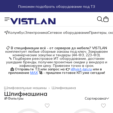
Поможем подобрать оборудование под ТЗ
Пуско-наладочные работы
Пришлите запрос на e-mail или в чат
Колумбус
Электроника
Сетевое оборудование
Принтеры, с
Более 100 000 позиций в наличии и под заказ
📋
В спецификации всё - от серверов до мебели?
VISTLAN
комплектует любые сборные заказы под ключ. Закрываем
коммерческие закупки и тендеры (44-ФЗ, 223-ФЗ).
🔧 Подберем реестровое ИТ-оборудование, достанем
ушедшие бренды, получим проектные скидки у вендора и
зафиксируем цену. Привезем точно в срок.
📩 Отправьте ТЗ или запрос на 👉
i@vist-lan.ru
или в 
приложение
MAX
🚀 - пришлем готовое КП уже сегодня!
Шлифовальные машины
›
Шлифмашина
Главная
›
Строительство и ремонт
›
Шлифмашина
Фильтры
Сортировка