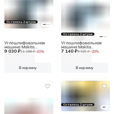
Осталось 2 штуки
Осталось 2 штуки
Углошлифовальная
Углошлифовальная
машина Makita
машина Makita
9 030 ₽
7 140 ₽
GA5030RK 720Вт
GA4534 720Вт 1100об/
11 288 ₽
−
20
%
8 925 ₽
−
20
%
11000об/мин
мин рез.шпин.:M14
рез.шпин.:M14
d=115мм
d=125мм жестк.кейс
В корзину
В корзину
Осталось 2 штуки