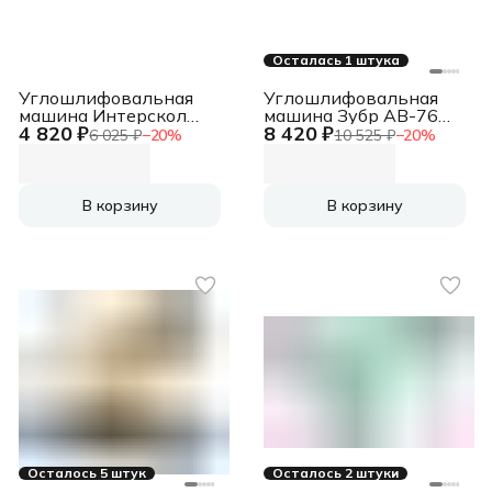
Осталась 1 штука
Углошлифовальная
Углошлифовальная
машина Интерскол
машина Зубр AB-76
4 820 ₽
8 420 ₽
УШМ-125/1100Э
20000об/мин
6 025 ₽
−
20
%
10 525 ₽
−
20
%
1100Вт 10000об/мин
рез.шпин.:M5 d=76мм
рез.шпин.:M14
d=125мм (26.1.1.00)
В корзину
В корзину
Осталось 5 штук
Осталось 2 штуки