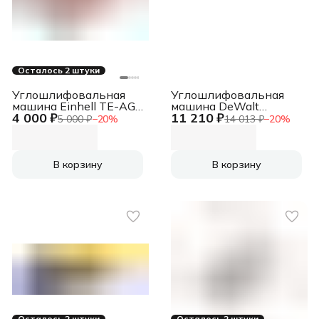
Осталось 2 штуки
Углошлифовальная
Углошлифовальная
машина Einhell TE-AG
машина DeWalt
4 000 ₽
11 210 ₽
115/600 600Вт
DWE4157-QS 900Вт
5 000 ₽
−
20
%
14 013 ₽
−
20
%
12000об/мин
11800об/мин
рез.шпин.:M22.2
рез.шпин.:M14
d=115мм (4430855)
d=125мм
В корзину
В корзину
Осталось 2 штуки
Осталось 2 штуки