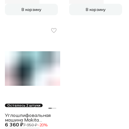
(0601396102)
d=230мм
В корзину
В корзину
Осталось 2 штуки
Углошлифовальная
машина Makita
6 360 ₽
GA4530R 720Вт
7 950 ₽
−
20
%
11000об/мин