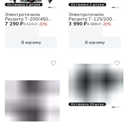
Осталась 1 штука
Осталась 1 штука
Электроточило
Электроточило
Ресанта Т-200/450
Ресанта Т-125/200
7 290 ₽
3 990 ₽
450Вт 2950об/мин
200Вт 2950об/мин
9 113 ₽
−
20
%
4 988 ₽
−
20
%
d=200мм t=20мм
d=125мм t=16мм
В корзину
В корзину
Осталось 10 штук