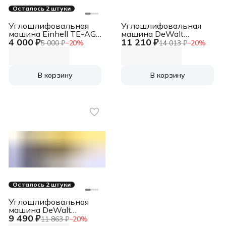
Осталось 2 штуки
Углошлифовальная
Углошлифовальная
машина Einhell TE-AG
машина DeWalt
4 000 ₽
11 210 ₽
115/600 600Вт
DWE4157-QS 900Вт
5 000 ₽
−
20
%
14 013 ₽
−
20
%
12000об/мин
11800об/мин
рез.шпин.:M22.2
рез.шпин.:M14
d=115мм (4430855)
d=125мм
В корзину
В корзину
Осталось 2 штуки
Углошлифовальная
машина DeWalt
9 490 ₽
DWE4117-QS 950Вт
11 863 ₽
−
20
%
12000об/мин