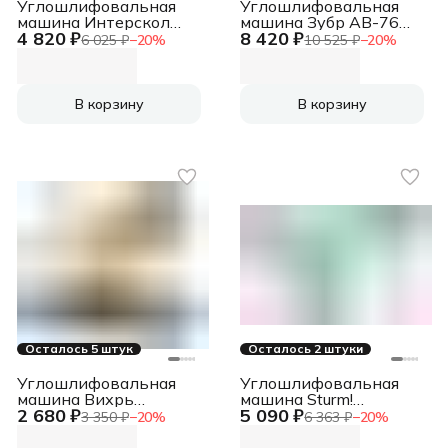
Углошлифовальная
Углошлифовальная
машина Интерскол
машина Зубр AB-76
4 820 ₽
8 420 ₽
УШМ-125/1100Э
20000об/мин
6 025 ₽
−
20
%
10 525 ₽
−
20
%
1100Вт 10000об/мин
рез.шпин.:M5 d=76мм
рез.шпин.:M14
d=125мм (26.1.1.00)
В корзину
В корзину
Осталось 5 штук
Осталось 2 штуки
Углошлифовальная
Углошлифовальная
машина Вихрь
машина Sturm!
2 680 ₽
5 090 ₽
УШМ-125/800 800Вт
AG9514E 1100Вт
3 350 ₽
−
20
%
6 363 ₽
−
20
%
11000об/мин
11000об/мин
рез.шпин.:M14
рез.шпин.:M14