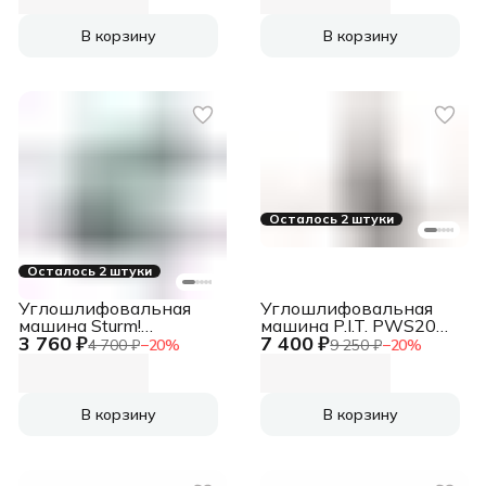
d=125мм (72/12/9)
d=125мм
В корзину
В корзину
Осталось 2 штуки
Осталось 2 штуки
Углошлифовальная
Углошлифовальная
машина Sturm!
машина P.I.T. PWS20H-
3 760 ₽
7 400 ₽
AG95125 900Вт
125C/1 8500об/мин
4 700 ₽
−
20
%
9 250 ₽
−
20
%
10000об/мин
рез.шпин.:M14
рез.шпин.:M14
d=125мм
d=125мм
В корзину
В корзину