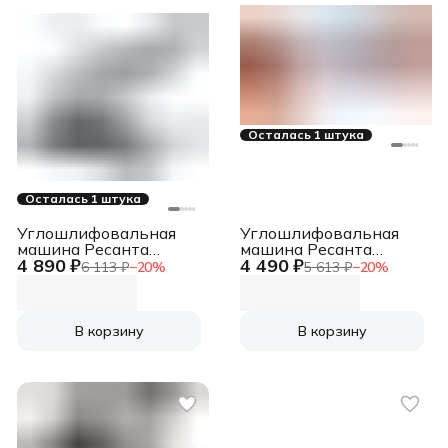
Осталась 1 штука
Осталась 1 штука
Углошлифовальная
Углошлифовальная
машина Ресанта
машина Ресанта
4 890 ₽
4 490 ₽
УШМ-125/1200Э
УШМ-125/1100Э
6 113 ₽
−
20
%
5 613 ₽
−
20
%
1200Вт 12000об/мин
1100Вт 10000об/мин
рез.шпин.:M14
рез.шпин.:M14
d=125мм (75/12/4)
d=125мм (75/12/10)
В корзину
В корзину