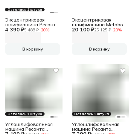
Осталась 1 штука
Эксцентриковая
Эксцентриковая
шлифмашина Ресанта
шлифмашина Metabo
4 390 ₽
20 100 ₽
ЭШМ-125Э 450Вт
SXE 425 TurboTec
5 488 ₽
−
20
%
25 125 ₽
−
20
%
D125мм (75/6/2)
320Вт D125мм
(600131000)
В корзину
В корзину
Осталась 1 штука
Осталась 1 штука
Углошлифовальная
Углошлифовальная
машина Ресанта
машина Ресанта
7 490 ₽
7 290 ₽
УШМ-230/2300
УШМ-180/1800