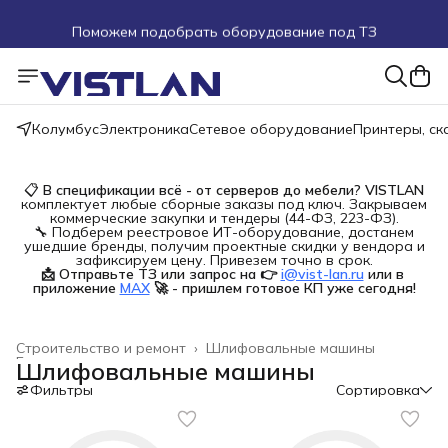
Поможем подобрать оборудование под ТЗ
Пуско-наладочные работы
Пришлите запрос на e-mail или в чат
Колумбус
Электроника
Сетевое оборудование
Принтеры, с
Более 100 000 позиций в наличии и под заказ
📋
В спецификации всё - от серверов до мебели?
VISTLAN
комплектует любые сборные заказы под ключ. Закрываем
коммерческие закупки и тендеры (44-ФЗ, 223-ФЗ).
🔧 Подберем реестровое ИТ-оборудование, достанем
ушедшие бренды, получим проектные скидки у вендора и
зафиксируем цену. Привезем точно в срок.
📩 Отправьте ТЗ или запрос на 👉
i@vist-lan.ru
или в 
приложение
MAX
🚀 - пришлем готовое КП уже сегодня!
Строительство и ремонт
›
Шлифовальные машины
Главная
›
Шлифовальные машины
Фильтры
Сортировка