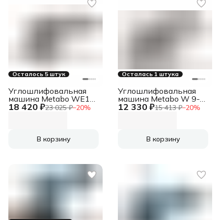
Осталось 5 штук
Осталась 1 штука
Углошлифовальная
Углошлифовальная
машина Metabo WE17-
машина Metabo W 9-
18 420 ₽
12 330 ₽
125 1750Вт 11000об/
125 Quick 900Вт
23 025 ₽
−
20
%
15 413 ₽
−
20
%
мин рез.шпин.:M14
10500об/мин
d=125мм (601086000)
рез.шпин.:M14
d=125мм (600374000)
В корзину
В корзину