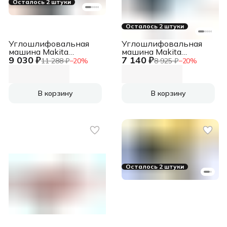
Осталось 2 штуки
Осталось 2 штуки
Углошлифовальная
Углошлифовальная
машина Makita
машина Makita
9 030 ₽
7 140 ₽
GA5030RK 720Вт
GA4534 720Вт 1100об/
11 288 ₽
−
20
%
8 925 ₽
−
20
%
11000об/мин
мин рез.шпин.:M14
рез.шпин.:M14
d=115мм
d=125мм жестк.кейс
В корзину
В корзину
Осталось 2 штуки