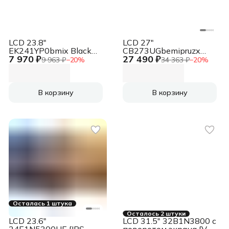
LCD 23.8"
LCD 27"
EK241YP0bmix Black
CB273UGbemipruzx
7 970 ₽
27 490 ₽
{VA 1920x1080 144Hz
{IPS 2560x1440 120Hz
9 963 ₽
−
20
%
34 363 ₽
−
20
%
1/4ms 16:9 250cd D-
1/4ms 350cd HDMI2.0
Sub HDMI1.4 2x2W
DisplayPort1.2 USB-
Vesa}
C(PD90W) 3xUSB3.2
RJ45 2x2W VESA}
В корзину
В корзину
Осталась 1 штука
Осталось 2 штуки
LCD 23.6"
LCD 31.5" 32B1N3800 с