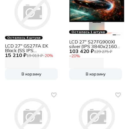
Осталась 1 штука
Осталось 4 штуки
LCD 27" S27FG900XI
LCD 27" GS27FA EK
silver {IPS 3840x2160
Black {SS IPS
103 420 ₽
165Hz 350cd 2xHDMI
129 275 ₽
15 210 ₽
1920x1080 180Hz 1ms
DisplayPort HAS Pivot
19 013 ₽
−
20
%
−
20
%
300cd 1000:1
HDR10 Ex}
105%sRGB 2xHDMI
DisplayPort1.4 HDR}
В корзину
В корзину