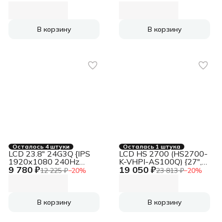
2xHDMI DisplayPort
black}
USB-C black}
В корзину
В корзину
Осталось 4 штуки
Осталась 1 штука
LCD 23.8" 24G3Q {IPS
LCD HS 2700 (HS2700-
1920x1080 240Hz
K-VHPI-AS100Q) {27",
9 780 ₽
19 050 ₽
2xHDMI DisplayPort
1920x1080, 100Гц, IPS,
12 225 ₽
−
20
%
23 813 ₽
−
20
%
black}
16:9, 5мс, VGA, HDMI,
DP, 1000:1, 178/178,
250cd, Динамики,
регулировка наклона,
В корзину
В корзину
Внутренний, Реестр
МПТ}