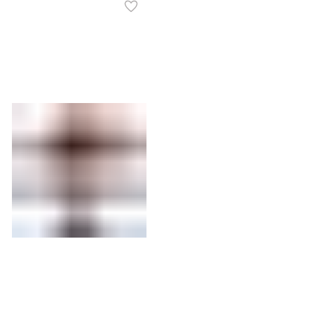
4ms, 178/178, VGA,
MP245PDG E14 23.8"
HDMI, 120Hz, Speakers,
16:9 FHD(1920x1080)
Tilt, Internal, VESA,
IPS Flat, 1ms(MPRT),
Black, 3y
1300:1, 100M:1,
300nits, Webcam, HDMI,
DP, Type-C, Type-B,
2xType A, LAN, Speaker,
Tilt, Swivel, Height,
Pivot, VESA, 144Hz,
Black, 1y war-ty