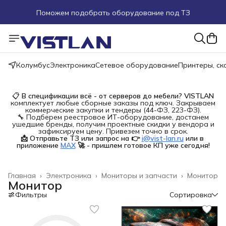
Поможем подобрать оборудование под ТЗ
Пуско-наладочные работы
Пришлите запрос на e-mail или в чат
Колумбус
Электроника
Сетевое оборудование
Принтеры, с
Более 100 000 позиций в наличии и под заказ
📋
В спецификации всё - от серверов до мебели?
VISTLAN
комплектует любые сборные заказы под ключ. Закрываем
коммерческие закупки и тендеры (44-ФЗ, 223-ФЗ).
🔧 Подберем реестровое ИТ-оборудование, достанем
ушедшие бренды, получим проектные скидки у вендора и
зафиксируем цену. Привезем точно в срок.
📩 Отправьте ТЗ или запрос на 👉
i@vist-lan.ru
или в 
приложение
MAX
🚀 - пришлем готовое КП уже сегодня!
Главная
›
Электроника
›
Мониторы и запчасти
›
Монитор
Монитор
Фильтры
Сортировка