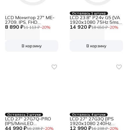
Осталась 1 штука
LCD Монитор 27" ME-
LCD 23.8" P24v G5 {VA
2709, IPS, FHD
1920x1080 75Hz 5ms
8 890 ₽
14 920 ₽
1920x1080, 100Гц,
178/178 250cd
11 113 ₽
−
20
%
18 650 ₽
−
20
%
Динамики 2*3W, 1*DP,
8bit(6bit+FRC) D-Sub
1*HDMI, внешний БП,
HDMI1.4 2x2W non-EU}
FreeSync, черный,
кабель HDMI 1.5м в
В корзину
В корзину
комплекте [LCD-
ME2709-OPC]
Осталось 2 штуки
Осталось 4 штуки
LCD 27" 27G7Q-PRO
LCD 27" 27G3Q {IPS
{IPS/MiniLED
1920x1080 240Hz
44 990 ₽
12 990 ₽
3840x2160 160Hz
2xHDMI DisplayPort
56 238 ₽
−
20
%
16 238 ₽
−
20
%