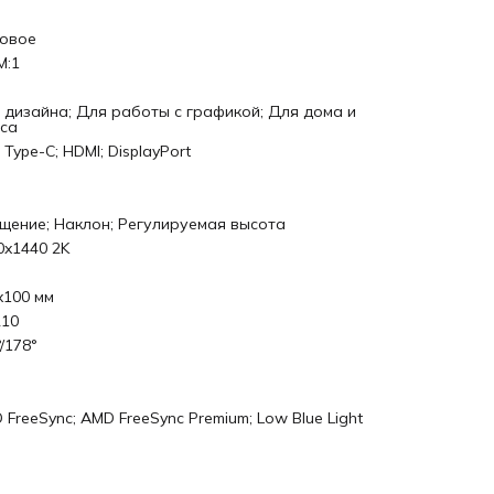
овое
M:1
 дизайна; Для работы с графикой; Для дома и
са
Type-C; HDMI; DisplayPort
щение; Наклон; Регулируемая высота
0x1440 2K
x100 мм
10
/178°
 FreeSync; AMD FreeSync Premium; Low Blue Light