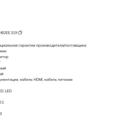
HB2EE.319
циальная гарантия производителя/поставщика
 мкм
итор
r
ный
ай
ументация, кабель HDMI, кабель питания
D; LED
0:1
3