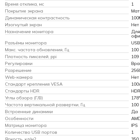
Время отклика, мс
1
Покрытие экрана
Мат
Динамическая контрастность
100
Изогнутый экран
Нет
Назначение монитора
Для
офи
Разъёмы монитора
USB 
Макс. частота обновления, Гц
100
Плотность пикселей, ppi
109
Регулировки
Вра
Разрешение
256
Web-камера
Нет
Стандарт крепления VESA
100
Cтандарты HDR
HDR
Углы обзора (Г/В)
178°
Частота вертикальной развертки, Гц
100
Встроенные динамики
Да
Особенности
AMD
Матрица монитора
IPS
Количество USB портов
1
Яркость, кд/м2
350