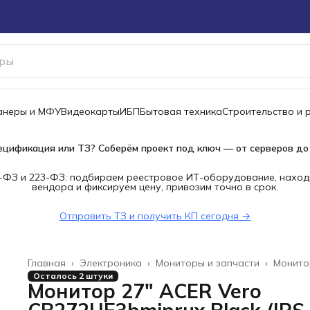
канеры и МФУ
Видеокарты
ИБП
Бытовая техника
Строительство и 
ецификация или ТЗ? Соберём проект под ключ — от серверов до
-ФЗ и 223-ФЗ: подбираем реестровое ИТ-оборудование, наход
вендора и фиксируем цену, привозим точно в срок.
Отправить ТЗ и получить КП сегодня →
Главная
›
Электроника
›
Мониторы и запчасти
›
Монито
Осталось 2 штуки
Монитор 27" ACER Vero