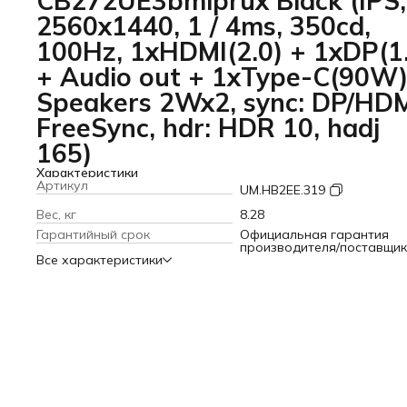
CB272UE3bmiprux Black (IPS,
2560x1440, 1 / 4ms, 350cd,
100Hz, 1xHDMI(2.0) + 1xDP(1
+ Audio out + 1xType-C(90W)
Speakers 2Wx2, sync: DP/HD
FreeSync, hdr: HDR 10, hadj
165)
Характеристики
Артикул
UM.HB2EE.319
Вес, кг
8.28
Гарантийный срок
Официальная гарантия
производителя/поставщи
Все характеристики