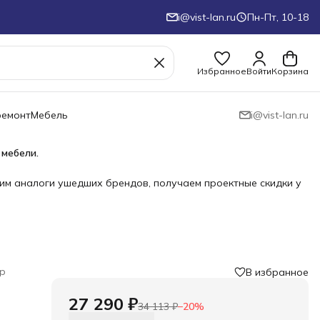
i@vist-lan.ru
Пн-Пт, 10-18
Избранное
Войти
Корзина
ремонт
Мебель
i@vist-lan.ru
 мебели.
им аналоги ушедших брендов, получаем проектные скидки у
р
В избранное
27 290 ₽
34 113 ₽
−
20
%