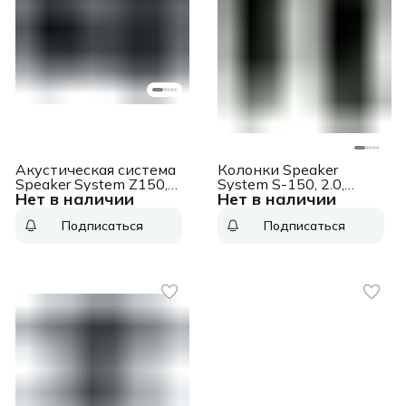
Акустическая система
Колонки Speaker
Speaker System Z150,
System S-150, 2.0,
Нет в наличии
Нет в наличии
2.0, 3W (RMS), Black,
1.2W(RMS), USB, Black,
[980-000814] Speaker
[980-000029] Speaker
Подписаться
Подписаться
System Z150, 2.0, 3W
System S-150, 2.0,
(RMS), Black, [980-
1.2W(RMS), USB, Black,
000814]
[980-000029]