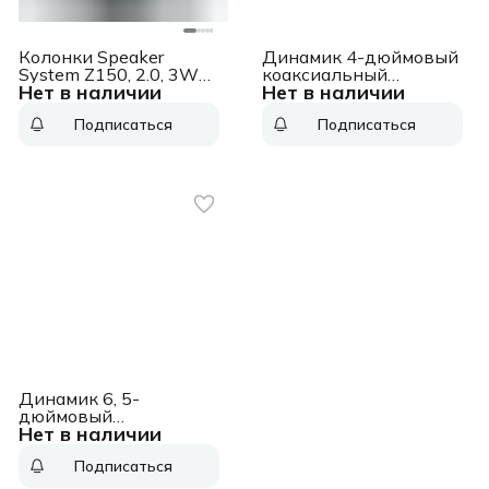
Колонки Speaker
Динамик 4-дюймовый
System Z150, 2.0, 3W
коаксиальный
Нет в наличии
Нет в наличии
(RMS), SNOW WHITE,
потолочный динамик
[980-000814] Speaker
(пара) 4-дюймовый
Подписаться
Подписаться
System Z150, 2.0, 3W
коаксиальный
(RMS), SNOW WHITE,
потолочный динамик
[980-000814]
(пара)
Динамик 6, 5-
дюймовый
Нет в наличии
коаксиальный
потолочный динамик
Подписаться
(пара) 6, 5-дюймовый
коаксиальный