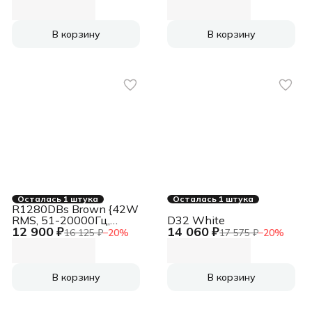
В корзину
В корзину
Осталась 1 штука
Осталась 1 штука
R1280DBs Brown {42W
RMS, 51-20000Гц,
D32 White
12 900 ₽
14 060 ₽
дерево, пульт ДУ,
16 125 ₽
−
20
%
17 575 ₽
−
20
%
Bluetooth 5.0}
В корзину
В корзину