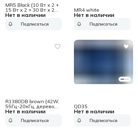
MR5 Black {10 Вт x 2 +
15 Вт x 2 + 30 Вт x 2
MR4 white
Нет в наличии
Нет в наличии
(110 Вт); 46 Гц - 40 кГц;
входы: XLR, TRS, RCA,
Подписаться
Подписаться
AUX; Bluetooth V6.0;
Сертификация Hi-Res
Audio и Hi-Res Audio
Wireless}
R1380DB brown {42W,
55Гц-20кГц, дерево,
QD35
Нет в наличии
Нет в наличии
пульт ДУ, Bluetooth
5.1}
Подписаться
Подписаться