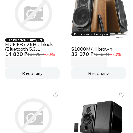
Осталась 1 штука
Осталась 1 штука
EDIFIER e25HD black
{Bluetooth 5.3.
S1000MK II brown
14 820 ₽
32 070 ₽
Выходная мощность:
18 525 ₽
−
20
%
40 088 ₽
−
20
%
74 Вт. Частотная
характеристика: 30 Гц
- 20 кГц. В комплекте:
пульт ДУ, зарядный
В корзину
В корзину
адаптер, кабель 3, 5
мм-RCA}