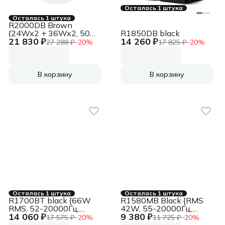
Осталась 1 штука
Осталась 1 штука
R2000DB Brown
{24Wx2 + 36Wx2, 50
R1850DB black
21 830 ₽
14 260 ₽
Гц - 20 кГц, пульт ДУ}
27 288 ₽
−
20
%
17 825 ₽
−
20
%
В корзину
В корзину
Осталась 1 штука
Осталась 1 штука
R1700BT black {66W
R1580MB Black {RMS
RMS, 52-20000Гц,
42W, 55-20000Гц,
14 060 ₽
9 380 ₽
дерево, пульт ДУ,
дерево, пульт ДУ,
17 575 ₽
−
20
%
11 725 ₽
−
20
%
Bluetooth 5.0}
Bluetooth}