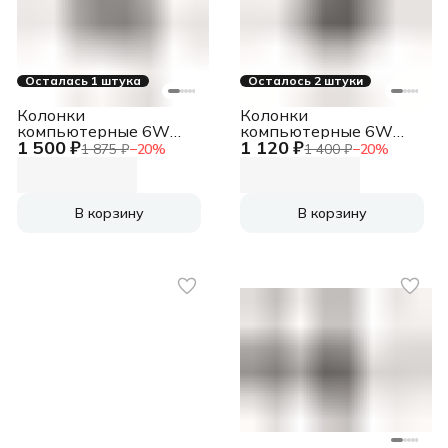
Осталась 1 штука
Осталось 2 штуки
Колонки
Колонки
компьютерные 6W
компьютерные 6W
1 500 ₽
1 120 ₽
BLACK REDRAGON
BLACK STENTOR
1 875 ₽
−
20
%
1 400 ₽
−
20
%
77601 DEFENDER
REDRAGON 77600
DEFENDER
В корзину
В корзину