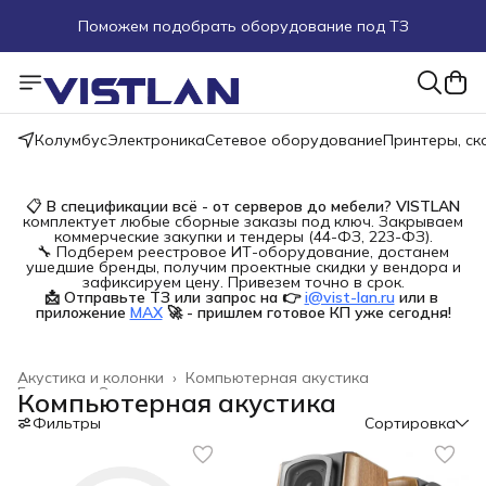
Поможем подобрать оборудование под ТЗ
Пуско-наладочные работы
Пришлите запрос на e-mail или в чат
Колумбус
Электроника
Сетевое оборудование
Принтеры, с
Более 100 000 позиций в наличии и под заказ
📋
В спецификации всё - от серверов до мебели?
VISTLAN
комплектует любые сборные заказы под ключ. Закрываем
коммерческие закупки и тендеры (44-ФЗ, 223-ФЗ).
🔧 Подберем реестровое ИТ-оборудование, достанем
ушедшие бренды, получим проектные скидки у вендора и
зафиксируем цену. Привезем точно в срок.
📩 Отправьте ТЗ или запрос на 👉
i@vist-lan.ru
или в 
приложение
MAX
🚀 - пришлем готовое КП уже сегодня!
Акустика и колонки
›
Компьютерная акустика
Главная
›
Электроника
›
Компьютерная акустика
Фильтры
Сортировка