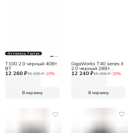
Осталось 7 штук
T100 2.0 черный 40Вт
GigaWorks T40 series II
BT
2.0 черный 28Вт
12 260 ₽
12 240 ₽
(51MF1615AA000)
15 325 ₽
−
20
%
15 300 ₽
−
20
%
В корзину
В корзину