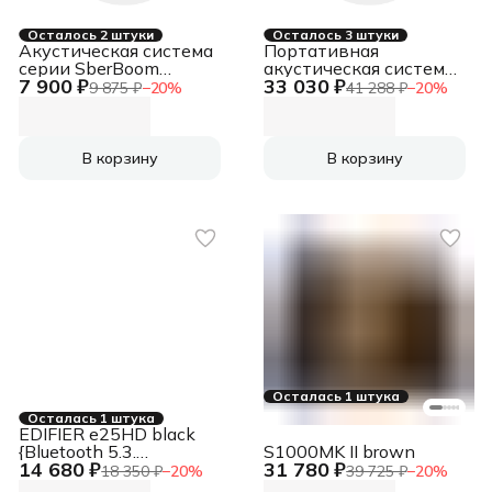
Осталось 2 штуки
Осталось 3 штуки
Акустическая система
Портативная
серии SberBoom
акустическая система
7 900 ₽
33 030 ₽
модели SBDV-00090,
XTREME 4 черная
9 875 ₽
−
20
%
41 288 ₽
−
20
%
цвет галактический
(Bluetooth, 100/70 Вт,
синий, торговой марки
IP67,
JBLXTREME4BLKUK)
В корзину
В корзину
Осталась 1 штука
Осталась 1 штука
EDIFIER e25HD black
{Bluetooth 5.3.
S1000MK II brown
14 680 ₽
31 780 ₽
Выходная мощность:
18 350 ₽
−
20
%
39 725 ₽
−
20
%
74 Вт. Частотная