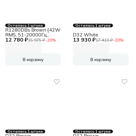
Осталась 1 штука
Осталась 1 штука
R1280DBs Brown {42W
RMS, 51-20000Гц,
D32 White
12 780 ₽
13 930 ₽
дерево, пульт ДУ,
15 975 ₽
−
20
%
17 413 ₽
−
20
%
Bluetooth 5.0}
В корзину
В корзину
Осталась 1 штука
Осталась 1 штука
D32 Brown
D12 Brown