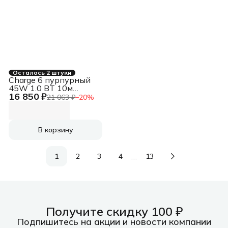
Осталось 2 штуки
Charge 6 пурпурный
45W 1.0 BT 10м
16 850 ₽
7500mAh
21 063 ₽
−
20
%
(JBLCHARGE6PUR)
В корзину
…
1
2
3
4
13
Получите скидку 100 ₽
Подпишитесь на акции и новости компании