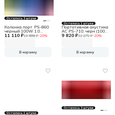
Осталось 3 штуки
Осталась 1 штука
Колонка порт. PS-860
Портативная акустика
черный 100W 1.0
АС PS-710, черн (100
11 110 ₽
9 820 ₽
BT/3.5Jack 5400mAh
Вт, TWS, BT, FM,
13 888 ₽
−
20
%
12 275 ₽
−
20
%
(SV-022518)
4400мАxч)
В корзину
В корзину
Осталось 3 штуки
Осталась 1 штука