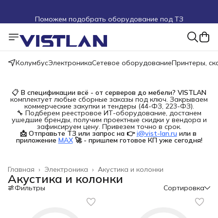
Поможем подобрать оборудование под ТЗ
Пуско-наладочные работы
Пришлите запрос на e-mail или в чат
Колумбус
Электроника
Сетевое оборудование
Принтеры, с
Более 100 000 позиций в наличии и под заказ
📋
В спецификации всё - от серверов до мебели?
VISTLAN
комплектует любые сборные заказы под ключ. Закрываем
коммерческие закупки и тендеры (44-ФЗ, 223-ФЗ).
🔧 Подберем реестровое ИТ-оборудование, достанем
ушедшие бренды, получим проектные скидки у вендора и
зафиксируем цену. Привезем точно в срок.
📩 Отправьте ТЗ или запрос на 👉
i@vist-lan.ru
или в 
приложение
MAX
🚀 - пришлем готовое КП уже сегодня!
Главная
›
Электроника
›
Акустика и колонки
Акустика и колонки
Фильтры
Сортировка