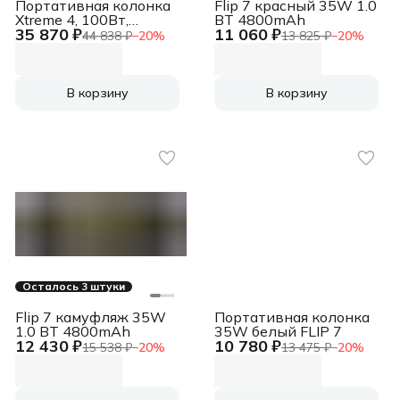
Портативная колонка
Flip 7 красный 35W 1.0
Xtreme 4, 100Вт,
BT 4800mAh
35 870 ₽
11 060 ₽
камуфляж
44 838 ₽
−
20
%
13 825 ₽
−
20
%
[JBLXTREME4CAMOAS]
В корзину
В корзину
Осталось 3 штуки
Flip 7 камуфляж 35W
Портативная колонка
1.0 BT 4800mAh
35W белый FLIP 7
12 430 ₽
10 780 ₽
15 538 ₽
−
20
%
13 475 ₽
−
20
%