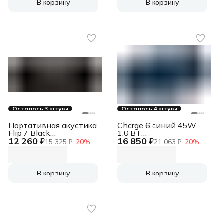
В корзину
В корзину
Осталось 3 штуки
Осталось 4 штуки
Портативная акустика
Charge 6 синий 45W
Flip 7 Black
1.0 BT
12 260 ₽
16 850 ₽
(JBLFLIP7BLK)
(JBLCHARGE6BLU)
15 325 ₽
−
20
%
21 063 ₽
−
20
%
В корзину
В корзину