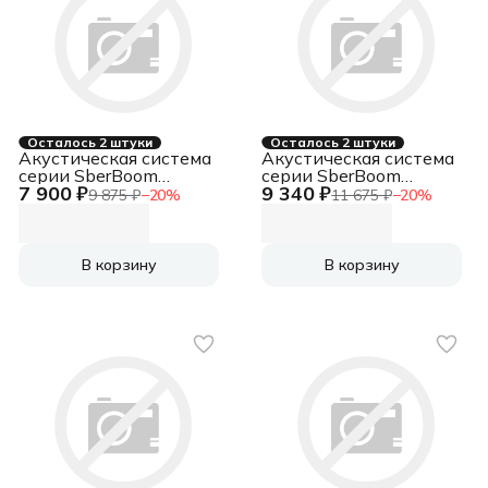
Осталось 2 штуки
Осталось 2 штуки
Акустическая система
Акустическая система
серии SberBoom
серии SberBoom
7 900 ₽
9 340 ₽
модели SBDV-00090,
модели SBDV-00090,
9 875 ₽
−
20
%
11 675 ₽
−
20
%
цвет красный
цвет темно-серый,
торговой марки
торговой марки
В корзину
В корзину