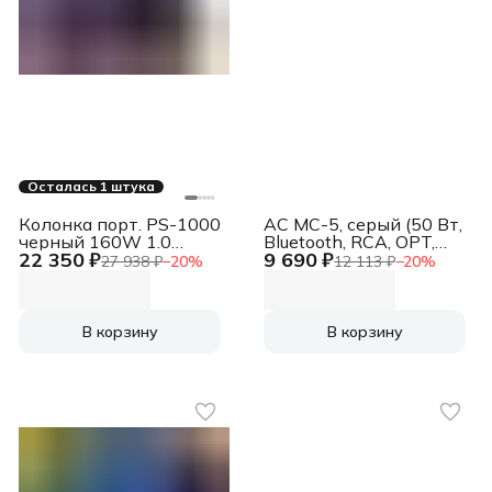
Осталась 1 штука
Колонка порт. PS-1000
АС MC-5, серый (50 Вт,
черный 160W 1.0
Bluetooth, RCA, OPT,
22 350 ₽
9 690 ₽
BT/3.5Jack 10м
USB, microSD, пульт)
27 938 ₽
−
20
%
12 113 ₽
−
20
%
8000mAh (SV-022686)
В корзину
В корзину