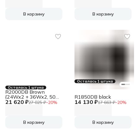
характеристика: 30 Гц
- 20 кГц. В комплекте:
пульт ДУ, зарядный
В корзину
В корзину
адаптер, кабель 3, 5
мм-RCA}
Осталась 1 штука
Осталась 1 штука
R2000DB Brown
{24Wx2 + 36Wx2, 50
R1850DB black
21 620 ₽
14 130 ₽
Гц - 20 кГц, пульт ДУ}
27 025 ₽
−
20
%
17 663 ₽
−
20
%
В корзину
В корзину