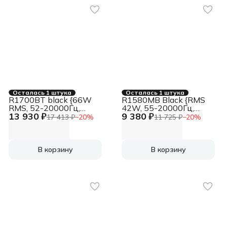
Осталась 1 штука
Осталась 1 штука
R1700BT black {66W
R1580MB Black {RMS
RMS, 52-20000Гц,
42W, 55-20000Гц,
13 930 ₽
9 380 ₽
дерево, пульт ДУ,
дерево, пульт ДУ,
17 413 ₽
−
20
%
11 725 ₽
−
20
%
Bluetooth 5.0}
Bluetooth}
В корзину
В корзину