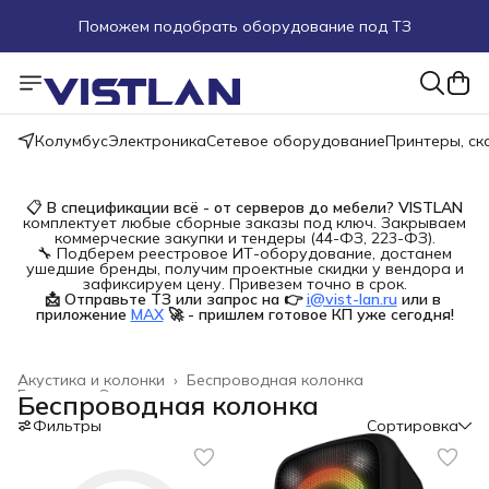
Поможем подобрать оборудование под ТЗ
Пуско-наладочные работы
Пришлите запрос на e-mail или в чат
Колумбус
Электроника
Сетевое оборудование
Принтеры, с
Более 100 000 позиций в наличии и под заказ
📋
В спецификации всё - от серверов до мебели?
VISTLAN
комплектует любые сборные заказы под ключ. Закрываем
коммерческие закупки и тендеры (44-ФЗ, 223-ФЗ).
🔧 Подберем реестровое ИТ-оборудование, достанем
ушедшие бренды, получим проектные скидки у вендора и
зафиксируем цену. Привезем точно в срок.
📩 Отправьте ТЗ или запрос на 👉
i@vist-lan.ru
или в 
приложение
MAX
🚀 - пришлем готовое КП уже сегодня!
Акустика и колонки
›
Беспроводная колонка
Главная
›
Электроника
›
Беспроводная колонка
Фильтры
Сортировка