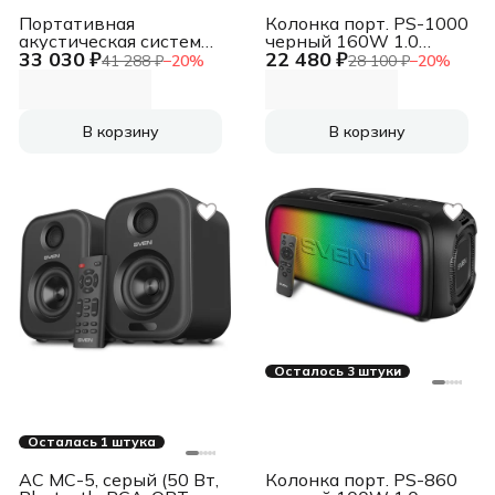
Портативная
Колонка порт. PS-1000
акустическая система
черный 160W 1.0
33 030 ₽
22 480 ₽
XTREME 4 черная
BT/3.5Jack 10м
41 288 ₽
−
20
%
28 100 ₽
−
20
%
(Bluetooth, 100/70 Вт,
8000mAh (SV-022686)
IP67,
JBLXTREME4BLKUK)
В корзину
В корзину
Осталось 3 штуки
Осталась 1 штука
АС MC-5, серый (50 Вт,
Колонка порт. PS-860