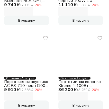
Bluetooth, RCA, OPT,
черный 100W 1.0
9 740 ₽
11 110 ₽
USB, microSD, пульт)
BT/3.5Jack 5400mAh
12 175 ₽
−
20
%
13 888 ₽
−
20
%
(SV-022518)
В корзину
В корзину
Осталась 1 штука
Осталась 1 штука
Портативная акустика
Портативная колонка
АС PS-710, черн (100
Xtreme 4, 100Вт,
9 910 ₽
36 200 ₽
Вт, TWS, BT, FM,
камуфляж
12 388 ₽
−
20
%
45 250 ₽
−
20
%
4400мАxч)
[JBLXTREME4CAMOAS]
В корзину
В корзину