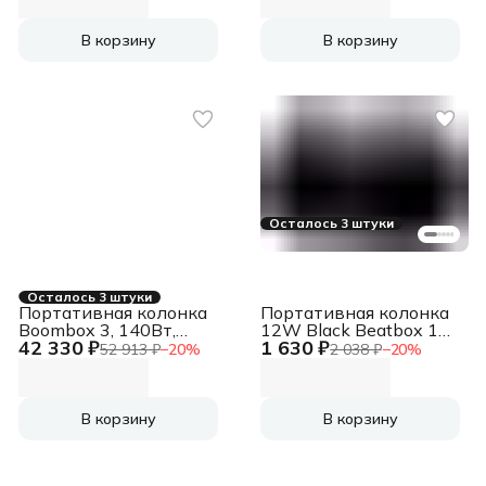
В корзину
В корзину
Осталось 3 штуки
Осталось 3 штуки
Портативная колонка
Портативная колонка
Boombox 3, 140Вт,
12W Black Beatbox 12
42 330 ₽
1 630 ₽
камуфляж
65812 DEFENDER
52 913 ₽
−
20
%
2 038 ₽
−
20
%
[JBLBOOMBOX3SQUADEP]
В корзину
В корзину