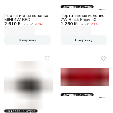
Осталось 3 штуки
Портативная колонка
Портативная колонка
MINI 4W RED
7W Black Enjoy 40
2 610 ₽
1 260 ₽
5504ABLN BOE-ME00
65141 DEFENDER
3 263 ₽
−
20
%
1 575 ₽
−
20
%
HONOR CHOICE
В корзину
В корзину
Осталось 2 штуки
Осталась 1 штука