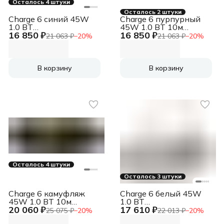
Осталось 4 штуки
Осталось 2 штуки
Charge 6 синий 45W
Charge 6 пурпурный
1.0 BT
45W 1.0 BT 10м
16 850 ₽
16 850 ₽
(JBLCHARGE6BLU)
7500mAh
21 063 ₽
−
20
%
21 063 ₽
−
20
%
(JBLCHARGE6PUR)
В корзину
В корзину
Осталось 4 штуки
Осталось 3 штуки
Charge 6 камуфляж
Charge 6 белый 45W
45W 1.0 BT 10м
1.0 BT
20 060 ₽
17 610 ₽
7500mAh
(JBLCHARGE6WHT)
25 075 ₽
−
20
%
22 013 ₽
−
20
%
(JBLCHARGE6SQUAD)