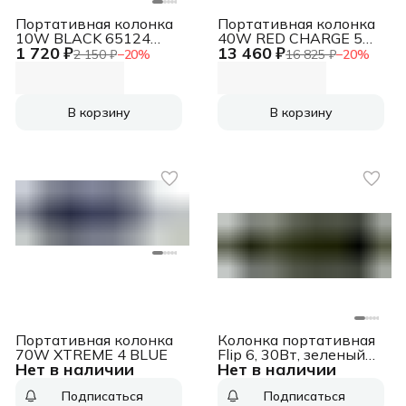
Портативная колонка
Портативная колонка
10W BLACK 65124
40W RED CHARGE 5
1 720 ₽
13 460 ₽
DEFENDER
JBL
2 150 ₽
−
20
%
16 825 ₽
−
20
%
В корзину
В корзину
Портативная колонка
Колонка портативная
70W XTREME 4 BLUE
Flip 6, 30Вт, зеленый
Нет в наличии
Нет в наличии
[jblflip6gren]
Подписаться
Подписаться