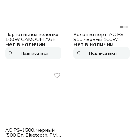
Портативная колонка
Колонка порт. АС PS-
100W CAMOUFLAGE
950 черный 160W
Нет в наличии
Нет в наличии
XTREME 3
Mono BT/3.5Jack
8800mAh (SV-022396)
Подписаться
Подписаться
АС PS-1500, черный
(500 Вт, Bluetooth, FM,