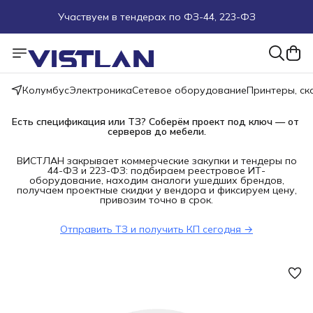
Участвуем в тендерах по ФЗ-44, 223-ФЗ
Поможем подобрать оборудование под ТЗ
Пуско-наладочные работы
Колумбус
Электроника
Сетевое оборудование
Принтеры, с
Пришлите запрос на e-mail или в чат
Есть спецификация или ТЗ? Соберём проект под ключ — от 
серверов до мебели.
Более 100 000 позиций в наличии и под заказ
ВИСТЛАН закрывает коммерческие закупки и тендеры по
44-ФЗ и 223-ФЗ: подбираем реестровое ИТ-
оборудование, находим аналоги ушедших брендов,
получаем проектные скидки у вендора и фиксируем цену,
привозим точно в срок.
Отправить ТЗ и получить КП сегодня →