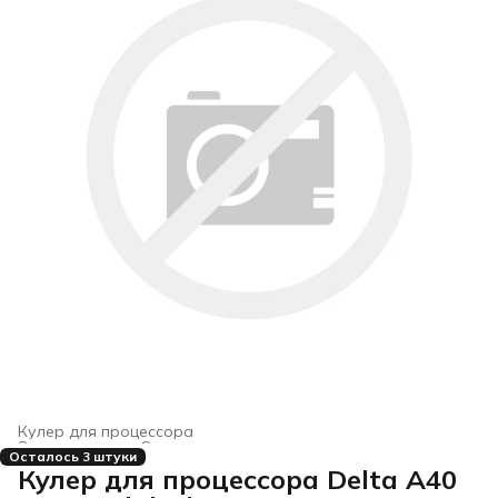
Кулер для процессора
Электроника
›
Системы охлаждения для компьютеров
›
Осталось 3 штуки
Главная
›
Кулер для процессора Delta A40