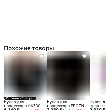
Похожие товары
Осталась 1 штука
Кулер для
Кулер для
Кулер для
процессора AK500
процессора FROZN
процессор
6 140 ₽
3 280 ₽
2 330 ₽
G2
A410 DK
ARGB WH