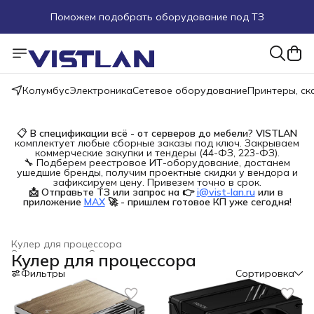
Поможем подобрать оборудование под ТЗ
Пуско-наладочные работы
Пришлите запрос на e-mail или в чат
Колумбус
Электроника
Сетевое оборудование
Принтеры, с
Более 100 000 позиций в наличии и под заказ
📋
В спецификации всё - от серверов до мебели?
VISTLAN
комплектует любые сборные заказы под ключ. Закрываем
коммерческие закупки и тендеры (44-ФЗ, 223-ФЗ).
🔧 Подберем реестровое ИТ-оборудование, достанем
ушедшие бренды, получим проектные скидки у вендора и
зафиксируем цену. Привезем точно в срок.
📩 Отправьте ТЗ или запрос на 👉
i@vist-lan.ru
или в 
приложение
MAX
🚀 - пришлем готовое КП уже сегодня!
Кулер для процессора
Электроника
›
Системы охлаждения для компьютеров
›
Кулер для процессора
Главная
›
Фильтры
Сортировка