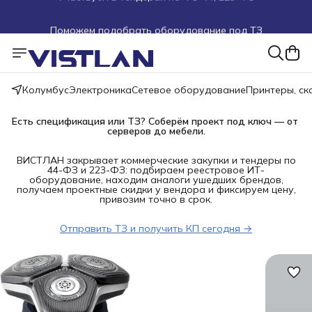
Поможем подобрать оборудование под ТЗ
Пуско-наладочные работы
Пришлите запрос на e-mail или в чат
Колумбус
Электроника
Сетевое оборудование
Принтеры, с
Более 100 000 позиций в наличии и под заказ
Есть спецификация или ТЗ? Соберём проект под ключ — от 
серверов до мебели.
ВИСТЛАН закрывает коммерческие закупки и тендеры по
44-ФЗ и 223-ФЗ: подбираем реестровое ИТ-
оборудование, находим аналоги ушедших брендов,
получаем проектные скидки у вендора и фиксируем цену,
привозим точно в срок.
Отправить ТЗ и получить КП сегодня →