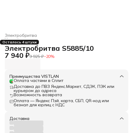
Электробритва
Устройства для стрижки волос и аксессуары
›
Осталось 4 штуки
Главная
›
Бытовая техника
›
Электробритва S5885/10
7 940 ₽
9 925 ₽
−
20
%
Преимущества VISTLAN
Оплата частями в Сплит
Доставка до ПВЗ Яндекс.Маркет, СДЭК, ПЭК или
курьером до адреса
Возможность возврата
Оплата — Яндекс Пэй, карта, СБП, QR-код или
безнал для юрлиц с НДС
Доставка