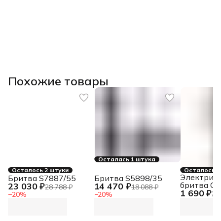
Похожие товары
Осталась 1 штука
Осталось 2 штуки
Осталось 2
Электрич
Бритва S7887/55
Бритва S5898/35
бритва CT
23 030 ₽
14 470 ₽
28 788 ₽
18 088 ₽
1 690 ₽
Centek
2 
−
20
%
−
20
%