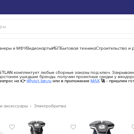
канеры и МФУ
Видеокарты
ИБП
Бытовая техника
Строительство и 
ISTLAN
комплектует любые сборные заказы под ключ. Закрываем 
останем ушедшие бренды, получим проектные скидки у вендора 
запрос на 👉
i@vist-lan.ru
или в приложение
MAX
🚀 - пришлем го
 и аксессуары
›
Электробритва