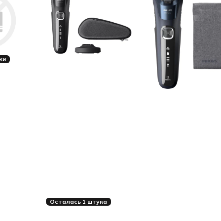
ки
Осталась 1 штука