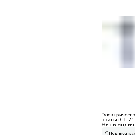
Электрическа
бритва CT-21
Нет в налич
Centek
Подписатьс