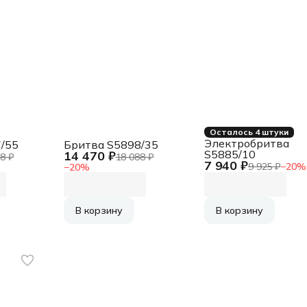
Осталось 4 штуки
Электробритва
/55
Бритва S5898/35
S5885/10
14 470 ₽
8 ₽
18 088 ₽
7 940 ₽
9 925 ₽
−
20
%
−
20
%
В корзину
В корзину