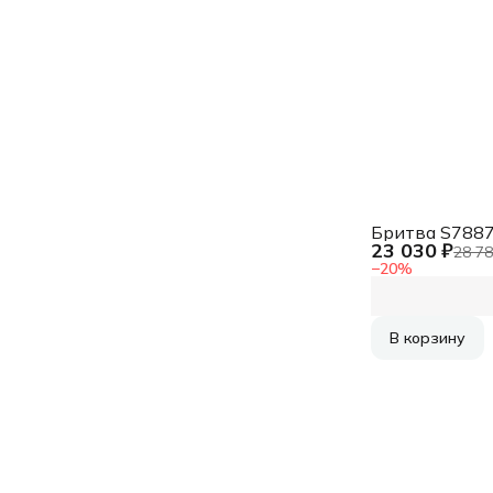
Бритва S7887
23 030 ₽
28 78
−
20
%
В корзину