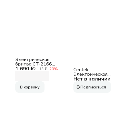
Электрическая
бритва CT-2166
1 690 ₽
Centek
2 113 ₽
−
20
%
Centek
Электрическая
Нет в наличии
бритва CT-2174
Centek
В корзину
Подписаться