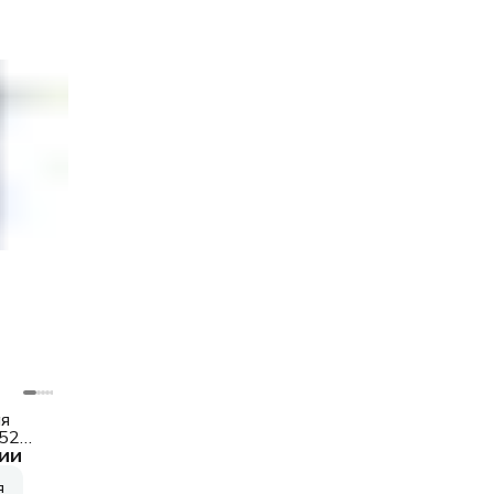
я
52
ии
я