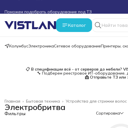
Поможем подобрать оборудование под ТЗ
Пуско-наладочные работы
Каталог
Пришлите запрос на e-mail или в чат
Колумбус
Электроника
Сетевое оборудование
Принтеры, с
Более 100 000 позиций в наличии и под заказ
📋
В спецификации всё - от серверов до мебели?
V
🔧 Подберем реестровое ИТ-оборудование, д
📩 Отправьте ТЗ или 
Главная
›
Бытовая техника
›
Устройства для стрижки волос
Электробритва
Фильтры
Сортировка