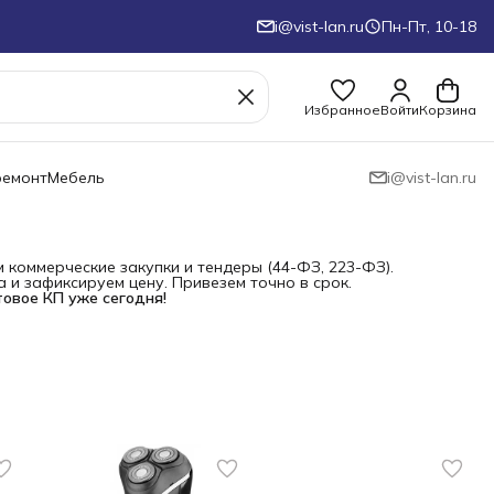
i@vist-lan.ru
Пн-Пт, 10-18
Избранное
Войти
Корзина
ремонт
Мебель
i@vist-lan.ru
коммерческие закупки и тендеры (44-ФЗ, 223-ФЗ).
и зафиксируем цену. Привезем точно в срок.
товое КП уже сегодня!