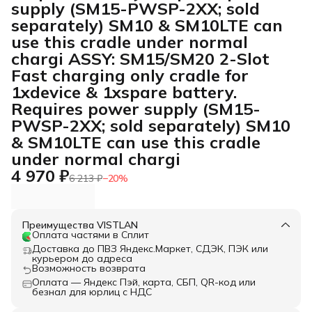
supply (SM15-PWSP-2XX; sold
separately) SM10 & SM10LTE can
use this cradle under normal
chargi ASSY: SM15/SM20 2-Slot
Fast charging only cradle for
1xdevice & 1xspare battery.
Requires power supply (SM15-
PWSP-2XX; sold separately) SM10
& SM10LTE can use this cradle
under normal chargi
4 970 ₽
6 213 ₽
−
20
%
Преимущества VISTLAN
Оплата частями в Сплит
Доставка до ПВЗ Яндекс.Маркет, СДЭК, ПЭК или
курьером до адреса
Возможность возврата
Оплата — Яндекс Пэй, карта, СБП, QR-код или
безнал для юрлиц с НДС