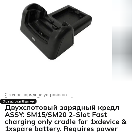
Сетевое зарядное устройство
Электроника
›
Зарядные устройства и док-станции
›
Осталось 8 штук
Главная
›
Двухслотовый зарядный кредл
ASSY: SM15/SM20 2-Slot Fast
charging only cradle for 1xdevice &
1xspare battery. Requires power