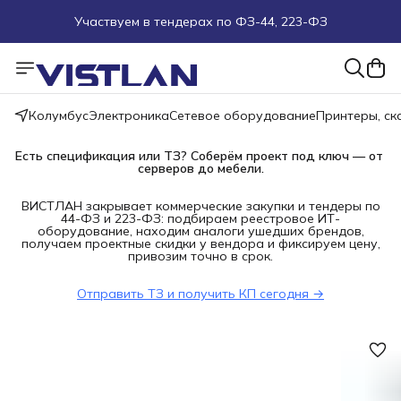
Участвуем в тендерах по ФЗ-44, 223-ФЗ
Поможем подобрать оборудование под ТЗ
Пуско-наладочные работы
Колумбус
Электроника
Сетевое оборудование
Принтеры, с
Пришлите запрос на e-mail или в чат
Есть спецификация или ТЗ? Соберём проект под ключ — от 
серверов до мебели.
Более 100 000 позиций в наличии и под заказ
ВИСТЛАН закрывает коммерческие закупки и тендеры по
44-ФЗ и 223-ФЗ: подбираем реестровое ИТ-
оборудование, находим аналоги ушедших брендов,
получаем проектные скидки у вендора и фиксируем цену,
привозим точно в срок.
Отправить ТЗ и получить КП сегодня →