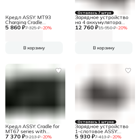
Осталось 7 штук
Кредл ASSY: MT93
Зарядное устройство
Charging Cradle
на 4 аккумулятора
5 860 ₽
12 760 ₽
(connectable up to 4pcs;
ASSY: MT67 4-slot
7 325 ₽
−
20
%
15 950 ₽
−
20
%
NO Power Supply
battery charger, incl.
included; NEEDED
multiplug adapter
ADP710 or AD60-D-M)
(EU/UK/US/IN) ASSY:
ASSY: MT93 Charging
MT67 4-slot battery
В корзину
В корзину
Cradle (connectable up
charger, incl. multiplug
to 4pcs; NO Power
adapter (EU/UK/US/IN)
Supply included;
NEEDED ADP710 or
AD60-D-M)
Осталась 1 штука
Кредл ASSY: Cradle for
Зарядное устройство
MT67 series with
1-слотовое ASSY:
7 370 ₽
5 930 ₽
battery charging slot
Charging Cradle for
9 213 ₽
−
20
%
7 413 ₽
−
20
%