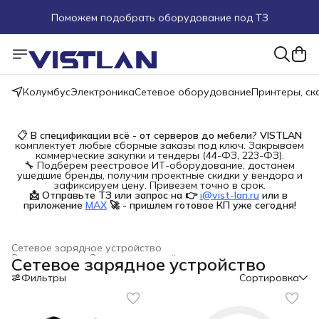
Поможем подобрать оборудование под ТЗ
Пуско-наладочные работы
Пришлите запрос на e-mail или в чат
Колумбус
Электроника
Сетевое оборудование
Принтеры, с
Более 100 000 позиций в наличии и под заказ
📋
В спецификации всё - от серверов до мебели?
VISTLAN
комплектует любые сборные заказы под ключ. Закрываем
коммерческие закупки и тендеры (44-ФЗ, 223-ФЗ).
🔧 Подберем реестровое ИТ-оборудование, достанем
ушедшие бренды, получим проектные скидки у вендора и
зафиксируем цену. Привезем точно в срок.
📩 Отправьте ТЗ или запрос на 👉
i@vist-lan.ru
или в 
приложение
MAX
🚀 - пришлем готовое КП уже сегодня!
Сетевое зарядное устройство
Электроника
›
Зарядные устройства и док-станции
›
Сетевое зарядное устройство
Главная
›
Фильтры
Сортировка