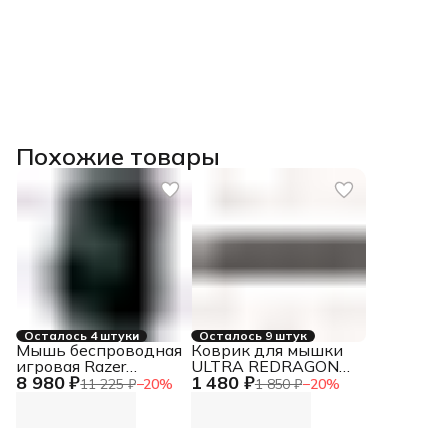
Похожие товары
Осталось 4 штуки
Осталось 9 штук
Мышь беспроводная
Коврик для мышки
игровая Razer
ULTRA REDRAGON
8 980 ₽
1 480 ₽
Basilisk Mobile Mouse
50561 DEFENDER
11 225 ₽
−
20
%
1 850 ₽
−
20
%