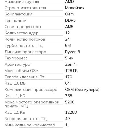
Название группы
AMD
Страна-изготовитель
Малайзия
Комплектация
Oem
Тип памяти
DDR5
Сокет процессора
AM5
Количество ядер
12
Количество потоков
24
Турбо-частота, ГГц
5.6
Линейка процессора
Ryzen 9
Техпроцесс
5 нм
Архитектура
Zen 4
Макс. объем ОЗУ
128 ГБ
Тепловыделение, Вт
170
Кэш L3, МБ
64
Комплектация процессора
OEM (без кулера)
Кэш L1, КБ
768
Макс. частота оперативной
5200
памяти, МГц
Кэш L2, КБ
12288
Базовая частота, ГГц
4.7
Минимальное количество
1