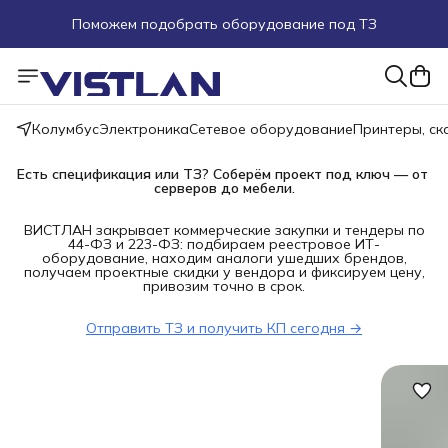
Поможем подобрать оборудование под ТЗ
Пуско-наладочные работы
Пришлите запрос на e-mail или в чат
Колумбус
Электроника
Сетевое оборудование
Принтеры, с
Более 100 000 позиций в наличии и под заказ
Есть спецификация или ТЗ? Соберём проект под ключ — от 
серверов до мебели.
ВИСТЛАН закрывает коммерческие закупки и тендеры по
44-ФЗ и 223-ФЗ: подбираем реестровое ИТ-
оборудование, находим аналоги ушедших брендов,
получаем проектные скидки у вендора и фиксируем цену,
привозим точно в срок.
Отправить ТЗ и получить КП сегодня →