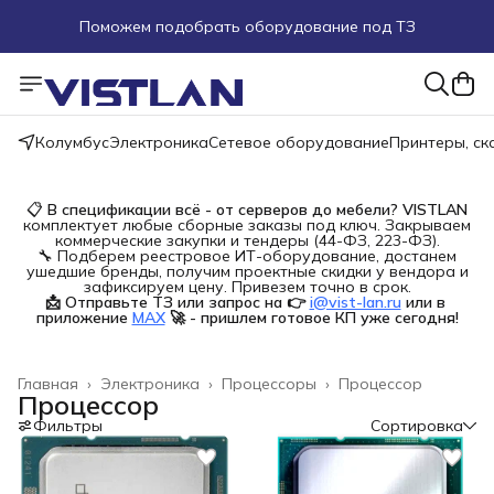
Поможем подобрать оборудование под ТЗ
Пуско-наладочные работы
Пришлите запрос на e-mail или в чат
Колумбус
Электроника
Сетевое оборудование
Принтеры, с
Более 100 000 позиций в наличии и под заказ
📋
В спецификации всё - от серверов до мебели?
VISTLAN
комплектует любые сборные заказы под ключ. Закрываем
коммерческие закупки и тендеры (44-ФЗ, 223-ФЗ).
🔧 Подберем реестровое ИТ-оборудование, достанем
ушедшие бренды, получим проектные скидки у вендора и
зафиксируем цену. Привезем точно в срок.
📩 Отправьте ТЗ или запрос на 👉
i@vist-lan.ru
или в 
приложение
MAX
🚀 - пришлем готовое КП уже сегодня!
Главная
›
Электроника
›
Процессоры
›
Процессор
Процессор
Фильтры
Сортировка