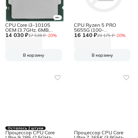
CPU Core i3-10105
CPU Ryzen 5 PRO
OEM {3.7GHz, 6MB,
5655G (100-
14 030 ₽
16 140 ₽
LGA1200}
000001513) {6C/12T,
17 538 ₽
−
20
%
20 175 ₽
−
20
%
3.9/4.4GHz, 16MB, 65W,
Radeon Graphics}
В корзину
В корзину
Осталось 2 штуки
Процессор CPU Core
Процессор CPU Core
Ultra 9 285 (2.5GHz-
Ultra 7 265K (3.9GHz-