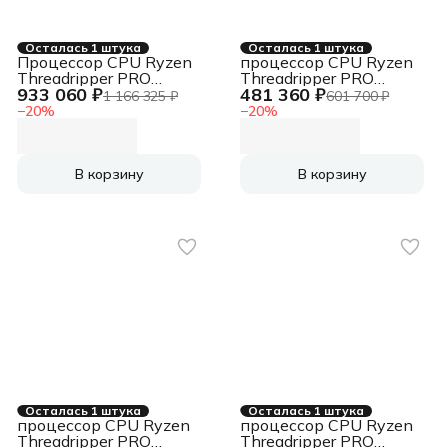
Осталась 1 штука
Осталась 1 штука
Процессор CPU Ryzen
процессор CPU Ryzen
Threadripper PRO
Threadripper PRO
933 060 ₽
481 360 ₽
9985WX CPU Ryzen
9975WX CPU Ryzen
1 166 325 ₽
601 700 ₽
Threadripper PRO
Threadripper PRO
−
20
%
−
20
%
9985WX
9975WX
В корзину
В корзину
Осталась 1 штука
Осталась 1 штука
процессор CPU Ryzen
процессор CPU Ryzen
Threadripper PRO
Threadripper PRO