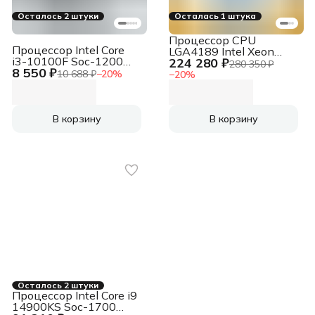
Осталось 2 штуки
Осталась 1 штука
Процессор CPU
Процессор Intel Core
LGA4189 Intel Xeon
i3-10100F Soc-1200
224 280 ₽
Gold 6342 (Ice Lake,
280 350 ₽
8 550 ₽
3.6GHz OEM
24C/48T, 2.8/3.5GHz,
10 688 ₽
−
20
%
−
20
%
36MB, 230W) OEM
В корзину
В корзину
Осталось 2 штуки
Процессор Intel Core i9
14900KS Soc-1700