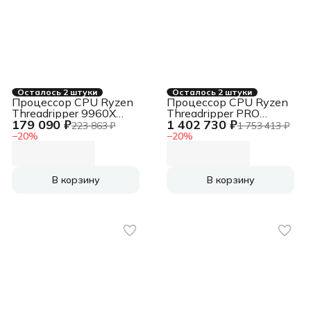
Осталось 2 штуки
Осталось 2 штуки
Процессор CPU Ryzen
Процессор CPU Ryzen
Threadripper 9960X
Threadripper PRO
179 090 ₽
1 402 730 ₽
CPU Ryzen
9995WX CPU Ryzen
223 863 ₽
1 753 413 ₽
Threadripper 9960X
Threadripper PRO
−
20
%
−
20
%
9995WX
В корзину
В корзину