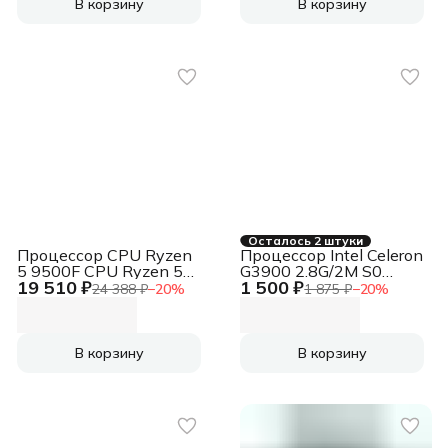
DDR5-5600,
24/48, 4.2-5.3GHz,
В корзину
В корзину
CM8071504820609SRN3V,
1.5MB/24MB/128MB,
1 year CPU Core i9-
sTR5, 350W, OEM, 1
14900 (2GHz/36MB/24
year
cores) LGA1700 OEM,
UHD770, TDP 125W,
max 192Gb DDR4-3200
DDR5-5600,
CM8071504820609SRN3V,
1 year
Осталось 2 штуки
Процессор CPU Ryzen
Процессор Intel Celeron
5 9500F CPU Ryzen 5
G3900 2.8G/2M S0
19 510 ₽
1 500 ₽
9500F
SR2HV
24 388 ₽
−
20
%
1 875 ₽
−
20
%
В корзину
В корзину