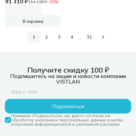
91 310 ₽
(CM8071504820506
114 138 ₽
−
20
%
SRN7R)
(3.2GHz/iUHDG770)
OEM
В корзину
…
1
2
3
4
31
Получите скидку 100 ₽
Подпишитесь на акции и новости компании
VISTLAN
Подписаться
Нажимая «Подписаться», вы даете согласие на
обработку указанных персональных данных в целях
получения информационной и рекламной рассылки