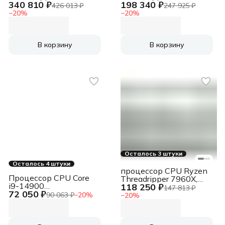
340 810 ₽
198 340 ₽
9965WX CPU Ryzen
9955WX CPU Ryzen
426 013 ₽
247 925 ₽
Threadripper PRO
Threadripper PRO
−
20
%
−
20
%
9965WX
9955WX
В корзину
В корзину
Осталось 3 штуки
Осталось 4 штуки
процессор CPU Ryzen
Процессор CPU Core
Threadripper 7960X,
i9-14900
118 250 ₽
24/48, 4.2-5.3GHz,
147 813 ₽
72 050 ₽
(2GHz/36MB/24 cores)
1.5MB/24MB/128MB,
90 063 ₽
−
20
%
−
20
%
LGA1700 OEM,
sTR5, 350W, OEM, 1
UHD770, TDP 125W,
year CPU Ryzen
max 192Gb DDR4-3200
Threadripper 7960X,