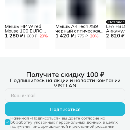
Осталось 2
Мышь HP Wired
Мышь A4Tech X89
LFA FB18-
Mouse 100 EURO
черный оптическая
Аккумуля
1 280 ₽
1 420 ₽
2 620 ₽
cons
2400dpi USB 8but
батарея
1 600 ₽
−
20
%
1 775 ₽
−
20
%
3 
(X89 (BLACK))
Получите скидку 100 ₽
Подпишитесь на акции и новости компании
VISTLAN
Подписаться
Нажимая «Подписаться», вы даете согласие на
обработку указанных персональных данных в целях
получения информационной и рекламной рассылки