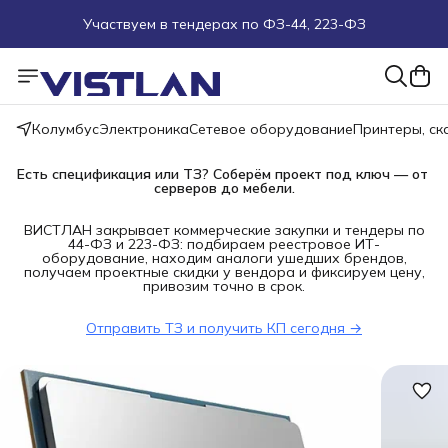
Участвуем в тендерах по ФЗ-44, 223-ФЗ
Поможем подобрать оборудование под ТЗ
Пуско-наладочные работы
Колумбус
Электроника
Сетевое оборудование
Принтеры, с
Пришлите запрос на e-mail или в чат
Есть спецификация или ТЗ? Соберём проект под ключ — от 
серверов до мебели.
Более 100 000 позиций в наличии и под заказ
ВИСТЛАН закрывает коммерческие закупки и тендеры по
44-ФЗ и 223-ФЗ: подбираем реестровое ИТ-
оборудование, находим аналоги ушедших брендов,
получаем проектные скидки у вендора и фиксируем цену,
привозим точно в срок.
Отправить ТЗ и получить КП сегодня →