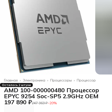
Главная
›
Электроника
›
Процессоры
›
Процессор
Осталось 2 штуки
AMD 100-000000480 Процессор
EPYC 9254 Soc-SP5 2.9GHz OEM
197 890 ₽
247 363 ₽
−
20
%