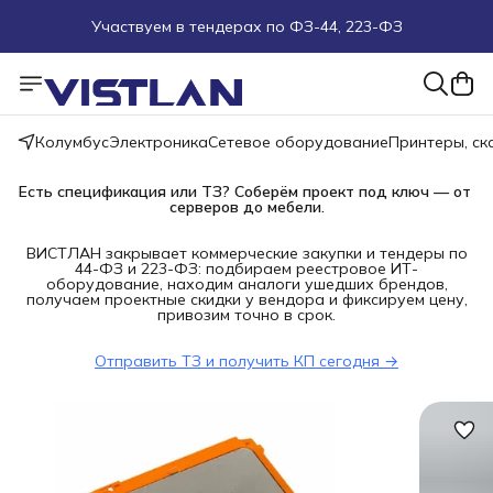
Участвуем в тендерах по ФЗ-44, 223-ФЗ
Поможем подобрать оборудование под ТЗ
Пуско-наладочные работы
Колумбус
Электроника
Сетевое оборудование
Принтеры, с
Пришлите запрос на e-mail или в чат
Есть спецификация или ТЗ? Соберём проект под ключ — от 
серверов до мебели.
Более 100 000 позиций в наличии и под заказ
ВИСТЛАН закрывает коммерческие закупки и тендеры по
44-ФЗ и 223-ФЗ: подбираем реестровое ИТ-
оборудование, находим аналоги ушедших брендов,
получаем проектные скидки у вендора и фиксируем цену,
привозим точно в срок.
Отправить ТЗ и получить КП сегодня →