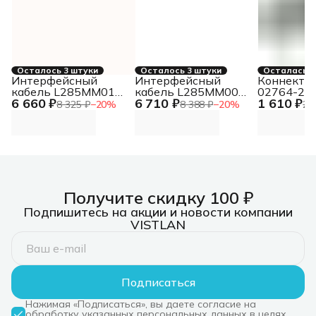
Осталось 3 штуки
Осталось 3 штуки
Осталась 1
Интерфейсный
Интерфейсный
Коннектор
кабель L285MM010-
кабель L285MM009-
02764-20.
6 660 ₽
6 710 ₽
1 610 ₽
SD-R
SD-R
Д.вх.3/4"
8 325 ₽
−
20
%
8 388 ₽
−
20
%
2 
Получите скидку 100 ₽
Подпишитесь на акции и новости компании
VISTLAN
Подписаться
Нажимая «Подписаться», вы даете согласие на
обработку указанных персональных данных в целях