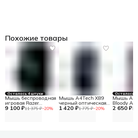
Похожие товары
Осталось 4 штуки
Осталось 4
Мышь беспроводная
Мышь A4Tech X89
Мышь A4T
игровая Razer
черный оптическая
Bloody A9
9 100 ₽
1 420 ₽
2 650 ₽
Basilisk Mobile Mouse
2400dpi USB 8but
оптическа
11 375 ₽
−
20
%
1 775 ₽
−
20
%
3 
(X89 (BLACK))
USB 8but