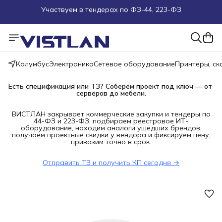
Поможем подобрать оборудование под ТЗ
Пуско-наладочные работы
Колумбус
Электроника
Сетевое оборудование
Принтеры, с
Пришлите запрос на e-mail или в чат
Есть спецификация или ТЗ? Соберём проект под ключ — от 
Более 100 000 позиций в наличии и под заказ
серверов до мебели.
ВИСТЛАН закрывает коммерческие закупки и тендеры по
44-ФЗ и 223-ФЗ: подбираем реестровое ИТ-
оборудование, находим аналоги ушедших брендов,
получаем проектные скидки у вендора и фиксируем цену,
привозим точно в срок.
Отправить ТЗ и получить КП сегодня →