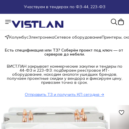
Поможем подобрать оборудование под ТЗ
Пуско-наладочные работы
Колумбус
Электроника
Сетевое оборудование
Принтеры, с
Пришлите запрос на e-mail или в чат
Есть спецификация или ТЗ? Соберём проект под ключ — от 
Более 100 000 позиций в наличии и под заказ
серверов до мебели.
ВИСТЛАН закрывает коммерческие закупки и тендеры по
44-ФЗ и 223-ФЗ: подбираем реестровое ИТ-
оборудование, находим аналоги ушедших брендов,
получаем проектные скидки у вендора и фиксируем цену,
привозим точно в срок.
Отправить ТЗ и получить КП сегодня →