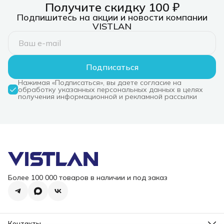
BKNNMN-GJD) AK500
LGA1851/1700/1200/115X/AM5
S115X/12
Получите скидку 100 ₽
G2
(10шт/кор, TDP
(TDP 180
Подпишитесь на акции и новости компании
LGA1851/1700/1200/115X/AM5/AM4
230W, PWM, 4
ARGB Fan,
VISTLAN
(9шт/кор, TDP 240W,
тепл.трубки прямого
тепловые 
PWM, Fan 120mm, 5
контакта, DUAL FAN
6мм, 650-
тепл. трубок, Copper
120mm, черный) RET
28, 3dBa)
Base, Wood-grain top
cover, черный) RET
Подписаться
(R-AK500G2-
BKNNMN-GJD)
Нажимая «Подписаться», вы даете согласие на
обработку указанных персональных данных в целях
получения информационной и рекламной рассылки
Более 100 000 товаров в наличии и под заказ
Контакты