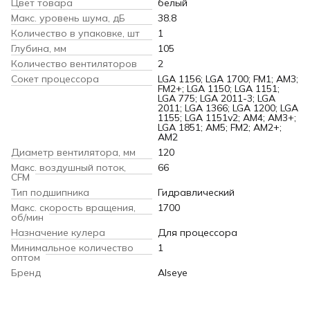
Цвет товара
белый
Макс. уровень шума, дБ
38.8
Количество в упаковке, шт
1
Глубина, мм
105
Количество вентиляторов
2
Сокет процессора
LGA 1156; LGA 1700; FM1; AM3;
FM2+; LGA 1150; LGA 1151;
LGA 775; LGA 2011-3; LGA
2011; LGA 1366; LGA 1200; LGA
1155; LGA 1151v2; AM4; AM3+;
LGA 1851; AM5; FM2; AM2+;
AM2
Диаметр вентилятора, мм
120
Макс. воздушный поток,
66
CFM
Тип подшипника
Гидравлический
Макс. скорость вращения,
1700
об/мин
Назначение кулера
Для процессора
Минимальное количество
1
оптом
Бренд
Alseye