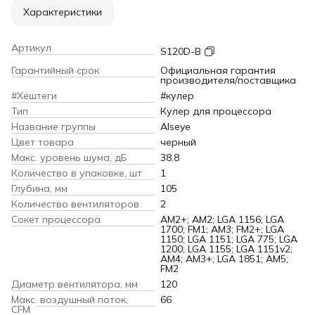
Характеристики
Артикул
S120D-B
Гарантийный срок
Официальная гарантия
производителя/поставщика
#Хештеги
#кулер
Тип
Кулер для процессора
Название группы
Alseye
Цвет товара
черный
Макс. уровень шума, дБ
38.8
Количество в упаковке, шт
1
Глубина, мм
105
Количество вентиляторов
2
Сокет процессора
AM2+; AM2; LGA 1156; LGA
1700; FM1; AM3; FM2+; LGA
1150; LGA 1151; LGA 775; LGA
1200; LGA 1155; LGA 1151v2;
AM4; AM3+; LGA 1851; AM5;
FM2
Диаметр вентилятора, мм
120
Макс. воздушный поток,
66
CFM