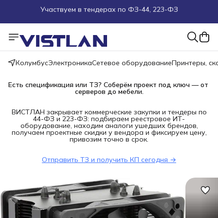
Поможем подобрать оборудование под ТЗ
Пуско-наладочные работы
Колумбус
Электроника
Сетевое оборудование
Принтеры, с
Пришлите запрос на e-mail или в чат
Есть спецификация или ТЗ? Соберём проект под ключ — от 
Более 100 000 позиций в наличии и под заказ
серверов до мебели.
ВИСТЛАН закрывает коммерческие закупки и тендеры по
44-ФЗ и 223-ФЗ: подбираем реестровое ИТ-
оборудование, находим аналоги ушедших брендов,
получаем проектные скидки у вендора и фиксируем цену,
привозим точно в срок.
Отправить ТЗ и получить КП сегодня →