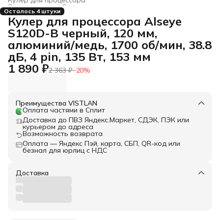
Электроника
›
Системы охлаждения для компьютеров
›
Осталось 4 штуки
Главная
›
Кулер для процессора Alseye
S120D-B черный, 120 мм,
алюминий/медь, 1700 об/мин, 38.8
дБ, 4 pin, 135 Вт, 153 мм
1 890 ₽
2 363 ₽
−
20
%
Преимущества VISTLAN
Оплата частями в Сплит
Доставка до ПВЗ Яндекс.Маркет, СДЭК, ПЭК или
курьером до адреса
Возможность возврата
Оплата — Яндекс Пэй, карта, СБП, QR-код или
безнал для юрлиц с НДС
Доставка