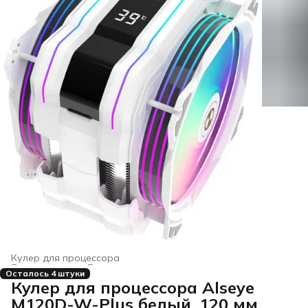
Кулер для процессора
Электроника
›
Системы охлаждения для компьютеров
›
Осталось 4 штуки
Главная
›
Кулер для процессора Alseye
M120D-W-Plus белый, 120 мм,