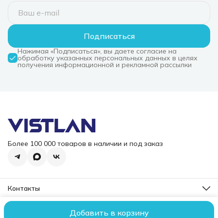
PWM, Fan 120mm, 5
контакта, DUAL FAN
6мм, 650-
тепл. трубок, Copper
120mm, черный) RET
28, 3dBa)
Base, Wood-grain top
cover, черный) RET
Подписаться
(R-AK500G2-
BKNNMN-GJD)
Нажимая «Подписаться», вы даете согласие на
обработку указанных персональных данных в целях
получения информационной и рекламной рассылки
Более 100 000 товаров в наличии и под заказ
Контакты
Режим работы
Пн-Пт, 10-18
Добавить в корзину
2006 – 2026 ООО "ВИСТЛАН". Все права защищены.
Оплата
До
Эл. почта