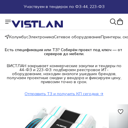
Поможем подобрать оборудование под ТЗ
Пуско-наладочные работы
Колумбус
Электроника
Сетевое оборудование
Принтеры, с
Пришлите запрос на e-mail или в чат
Есть спецификация или ТЗ? Соберём проект под ключ — от 
Более 100 000 позиций в наличии и под заказ
серверов до мебели.
ВИСТЛАН закрывает коммерческие закупки и тендеры по
44-ФЗ и 223-ФЗ: подбираем реестровое ИТ-
оборудование, находим аналоги ушедших брендов,
получаем проектные скидки у вендора и фиксируем цену,
привозим точно в срок.
Отправить ТЗ и получить КП сегодня →