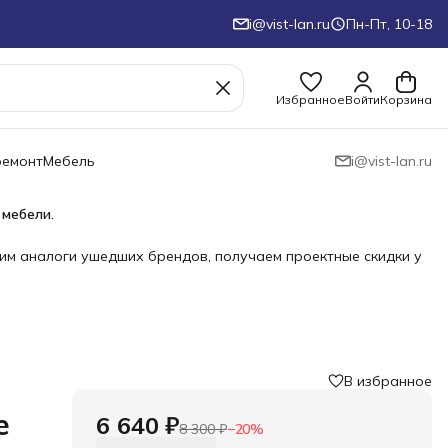
i@vist-lan.ru
Пн-Пт, 10-18
Избранное
Войти
Корзина
ремонт
Мебель
i@vist-lan.ru
 мебели.
им аналоги ушедших брендов, получаем проектные скидки у
В избранное
e
6 640 ₽
8 300 ₽
−
20
%