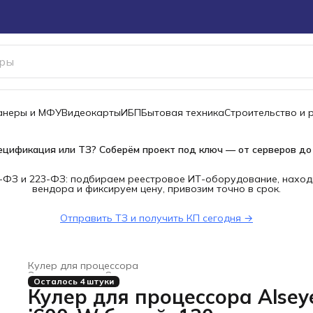
канеры и МФУ
Видеокарты
ИБП
Бытовая техника
Строительство и 
ецификация или ТЗ? Соберём проект под ключ — от серверов до
-ФЗ и 223-ФЗ: подбираем реестровое ИТ-оборудование, наход
вендора и фиксируем цену, привозим точно в срок.
Отправить ТЗ и получить КП сегодня →
Кулер для процессора
Электроника
›
Системы охлаждения для компьютеров
›
Осталось 4 штуки
Главная
›
Кулер для процессора Alsey