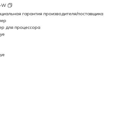
0-W
циальная гарантия производителя/поставщика
лер
ер для процессора
eye
eye