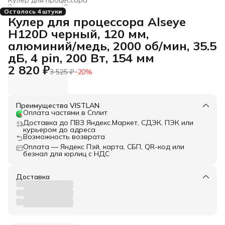
Электроника
›
Системы охлаждения для компьютеров
›
Осталось 4 штуки
Главная
›
Кулер для процессора Alseye
H120D черный, 120 мм,
алюминий/медь, 2000 об/мин, 35.5
дБ, 4 pin, 200 Вт, 154 мм
2 820 ₽
3 525 ₽
−
20
%
Преимущества VISTLAN
Оплата частями в Сплит
Доставка до ПВЗ Яндекс.Маркет, СДЭК, ПЭК или
курьером до адреса
Возможность возврата
Оплата — Яндекс Пэй, карта, СБП, QR-код или
безнал для юрлиц с НДС
Доставка