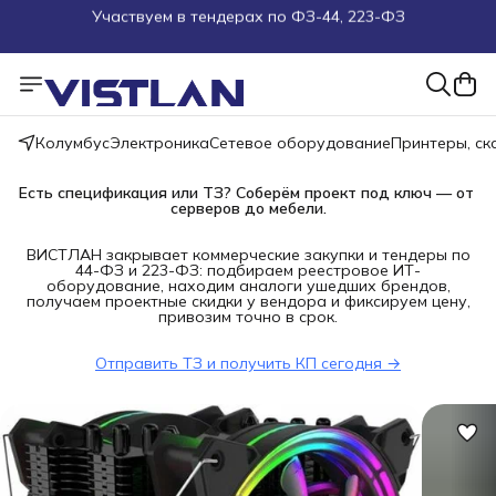
Поможем подобрать оборудование под ТЗ
Пуско-наладочные работы
Пришлите запрос на e-mail или в чат
Колумбус
Электроника
Сетевое оборудование
Принтеры, с
Более 100 000 позиций в наличии и под заказ
Есть спецификация или ТЗ? Соберём проект под ключ — от 
серверов до мебели.
ВИСТЛАН закрывает коммерческие закупки и тендеры по
44-ФЗ и 223-ФЗ: подбираем реестровое ИТ-
оборудование, находим аналоги ушедших брендов,
получаем проектные скидки у вендора и фиксируем цену,
привозим точно в срок.
Отправить ТЗ и получить КП сегодня →