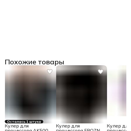
Похожие товары
Осталась 1 штука
Кулер для
Кулер для
Кулер для
процессора AK500
процессора FROZN
процессор