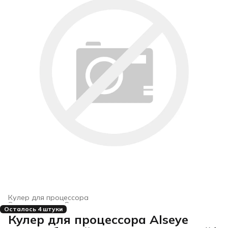
Кулер для процессора
Электроника
›
Системы охлаждения для компьютеров
›
Осталось 4 штуки
Главная
›
Кулер для процессора Alseye