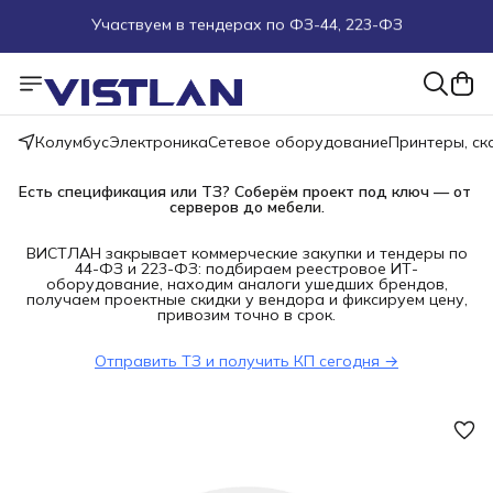
Участвуем в тендерах по ФЗ-44, 223-ФЗ
Поможем подобрать оборудование под ТЗ
Пуско-наладочные работы
Колумбус
Электроника
Сетевое оборудование
Принтеры, с
Пришлите запрос на e-mail или в чат
Есть спецификация или ТЗ? Соберём проект под ключ — от 
серверов до мебели.
Более 100 000 позиций в наличии и под заказ
ВИСТЛАН закрывает коммерческие закупки и тендеры по
44-ФЗ и 223-ФЗ: подбираем реестровое ИТ-
оборудование, находим аналоги ушедших брендов,
получаем проектные скидки у вендора и фиксируем цену,
привозим точно в срок.
Отправить ТЗ и получить КП сегодня →