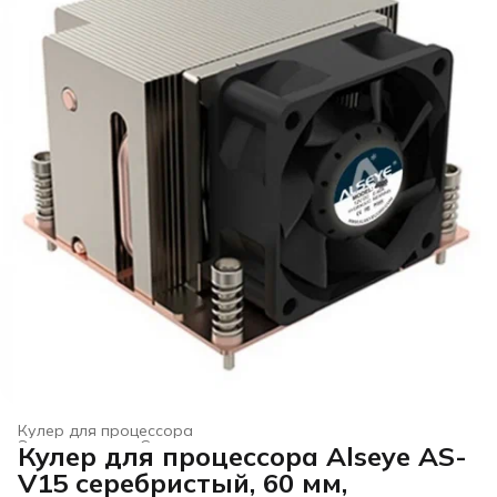
Кулер для процессора
Электроника
›
Системы охлаждения для компьютеров
›
Кулер для процессора Alseye AS-
Главная
›
V15 серебристый, 60 мм,