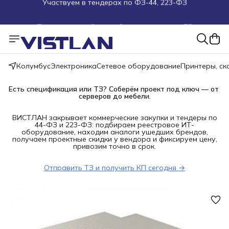
Поможем подобрать оборудование под ТЗ
Пуско-наладочные работы
Пришлите запрос на e-mail или в чат
Колумбус
Электроника
Сетевое оборудование
Принтеры, с
Более 100 000 позиций в наличии и под заказ
Есть спецификация или ТЗ? Соберём проект под ключ — от 
серверов до мебели.
ВИСТЛАН закрывает коммерческие закупки и тендеры по
44-ФЗ и 223-ФЗ: подбираем реестровое ИТ-
оборудование, находим аналоги ушедших брендов,
получаем проектные скидки у вендора и фиксируем цену,
привозим точно в срок.
Отправить ТЗ и получить КП сегодня →